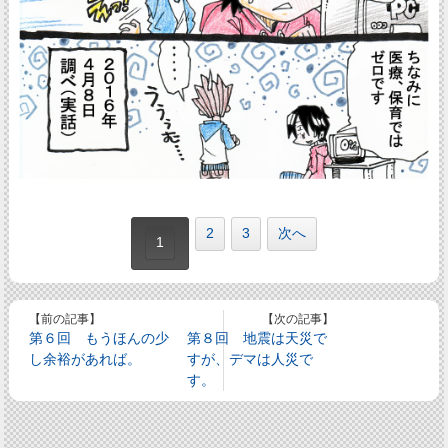
2
3
次へ
1
【前の記事】
【次の記事】
第６回 もうほんの少
第８回 地震は天災で
し余裕があれば。
すが、デマは人災で
す。