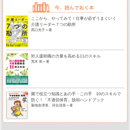
ここから、やってみて！仕事が必ずうまくいく
介護リーダー７つの勘所
髙口光子＝著
対人援助職の力量を高める11のスキル
荒木 篤＝著
園で役立つ知識とあの手・この手 10のスキルで
防ぐ！「不適切保育」脱却ハンドブック
菊地奈津美、河合清美＝著