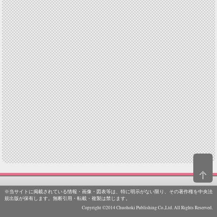
※当サイトに掲載されている情報・画像・図表等は、特に明示がない限り、その著作権を中央法
規出版が保有します。無断引用・転載・複製は禁じます。
Copyright ©2014 Chuohoki Publishing Co.,Ltd. All Rights Reserved.