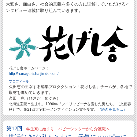
大変さ、面白さ、社会的意義を多くの方に理解していただけるイ
ンタビュー連載に取り組んでいきます。
花げし舎ホームページ：
http://hanagesisha.jimdo.com/
プロフィール
久田恵の主宰する編集プロダクション「花げし舎」チームが、各地で
取材を進めていきます。
久田 恵（ひさだ めぐみ）
北海道室蘭市生まれ。1990年『フイリッピーナを愛した男たち』（文藝春
秋）で、第21回大宅壮一ノンフィクション賞を受賞。
（続きを見る…）
第12回
学生寮に始まり、ベビーシッターから介護職へ
“世話好き”な私もともに、元気にハッピーに