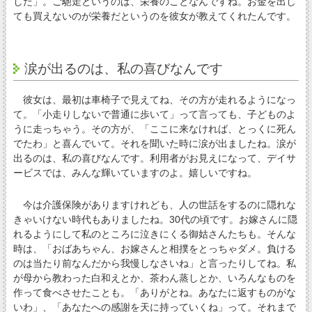
した」。ご馳走というのは、栄養のことなんですね。お金を出し
ても買えないのが栄養だというのを彼女が教えてくれたんです。
涙が出るのは、私の喜びなんです
彼女は、最初は車椅子で見えてね、その方が走れるようになっ
て。「小走りしないで普通に歩いて」って言っても、子どものよ
うに走っちゃう。その方が、「ここに来なければ、とっくに死ん
でたわ」と喜んでいて。それを聞いた時に涙が出ましたね。涙が
出るのは、私の喜びなんです。利用者がお見えになって、デイサ
ービスでは、みんな輝いていますのよ。嬉しいですね。
今は介護保険がありますけれども、人の世話をするのに隠れな
きゃいけない時代もありましたね。30代の頃です。お嫁さんに隠
れるようにして私のところに泣きにくる御姑さんたちも。そんな
時は、「おばあちゃん、お嫁さんと相撲をとっちゃダメ。負ける
のは当たり前なんだから我慢しなさいね」と言ったりしてね。私
が母から教わった白和えとか、茶わん蒸しとか、いろんなものを
作って食べさせたことも。「ありがとね。あなたに返すものがな
いわ」、「あなたへの感謝を天に持っていくね」って。それまで