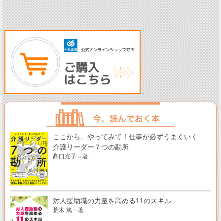
ここから、やってみて！仕事が必ずうまくいく
介護リーダー７つの勘所
髙口光子＝著
対人援助職の力量を高める11のスキル
荒木 篤＝著