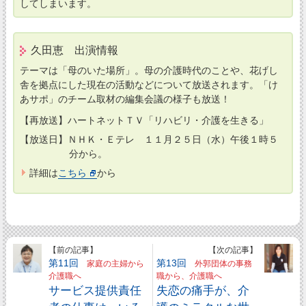
してしまいます。
久田恵 出演情報
テーマは「母のいた場所」。母の介護時代のことや、花げし
舎を拠点にした現在の活動などについて放送されます。「け
あサポ」のチーム取材の編集会議の様子も放送！
【再放送】ハートネットＴＶ「リハビリ・介護を生きる」
【放送日】ＮＨＫ・Ｅテレ １１月２５日（水）午後１時５
分から。
詳細は
こちら
から
【前の記事】
【次の記事】
第11回
第13回
家庭の主婦から
外郭団体の事務
介護職へ
職から、介護職へ
サービス提供責任
失恋の痛手が、介