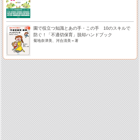
園で役立つ知識とあの手・この手 10のスキルで
防ぐ！「不適切保育」脱却ハンドブック
菊地奈津美、河合清美＝著