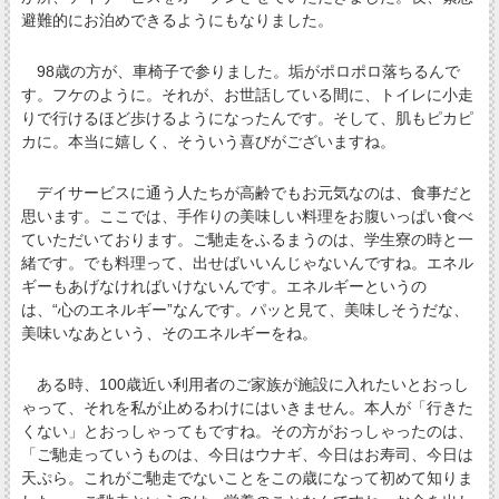
避難的にお泊めできるようにもなりました。
98歳の方が、車椅子で参りました。垢がポロポロ落ちるんで
す。フケのように。それが、お世話している間に、トイレに小走
りで行けるほど歩けるようになったんです。そして、肌もピカピ
カに。本当に嬉しく、そういう喜びがございますね。
デイサービスに通う人たちが高齢でもお元気なのは、食事だと
思います。ここでは、手作りの美味しい料理をお腹いっぱい食べ
ていただいております。ご馳走をふるまうのは、学生寮の時と一
緒です。でも料理って、出せばいいんじゃないんですね。エネル
ギーもあげなければいけないんです。エネルギーというの
は、“心のエネルギー”なんです。パッと見て、美味しそうだな、
美味いなあという、そのエネルギーをね。
ある時、100歳近い利用者のご家族が施設に入れたいとおっし
ゃって、それを私が止めるわけにはいきません。本人が「行きた
くない」とおっしゃってもですね。その方がおっしゃったのは、
「ご馳走っていうものは、今日はウナギ、今日はお寿司、今日は
天ぷら。これがご馳走でないことをこの歳になって初めて知りま