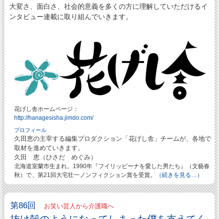
大変さ、面白さ、社会的意義を多くの方に理解していただけるイ
ンタビュー連載に取り組んでいきます。
花げし舎ホームページ：
http://hanagesisha.jimdo.com/
プロフィール
久田恵の主宰する編集プロダクション「花げし舎」チームが、各地で
取材を進めていきます。
久田 恵（ひさだ めぐみ）
北海道室蘭市生まれ。1990年『フイリッピーナを愛した男たち』（文藝春
秋）で、第21回大宅壮一ノンフィクション賞を受賞。
（続きを見る…）
第86回
お笑い芸人から介護職へ
抜け殻のようになってしまった僕を支えてく