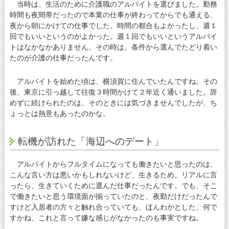
当時は、生活のために介護職のアルバイトを選びました。勤務
時間も夜間帯だったので本業の仕事が終わってからでも通える、
夜から朝にかけての仕事でした。時間の都合もよかったし、週１
回でもいいというのがよかった。週１回でもいいというアルバイ
トはなかなかありません。その時は、条件から選んでたどり着い
たのが介護の仕事だったんです。
アルバイトを始めた頃は、横須賀に住んでいたんですね。その
後、東京に引っ越して往復３時間かけて２年近く通いました。辞
めずに続けられたのは、そのときには気づきませんでしたが、ち
ょっとは熱意もあったのかな。
転機が訪れた「海辺へのデート」
アルバイトからフルタイムになっても働きたいと思ったのは、
こんな言い方は悪いかもしれないけど、生きるため。リアルに言
ったら、生きていくために選んだ仕事だったんです。でも、そこ
で働きたいと思う環境面が揃っていたのと、夜勤だけだったんで
すけど入居者の方々と触れ合っていても、ほんわかとした、何で
すかね、これと言って嫌な感じがなかったのも事実ですね。