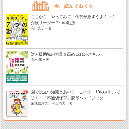
ここから、やってみて！仕事が必ずうまくいく
介護リーダー７つの勘所
髙口光子＝著
対人援助職の力量を高める11のスキル
荒木 篤＝著
園で役立つ知識とあの手・この手 10のスキルで
防ぐ！「不適切保育」脱却ハンドブック
菊地奈津美、河合清美＝著