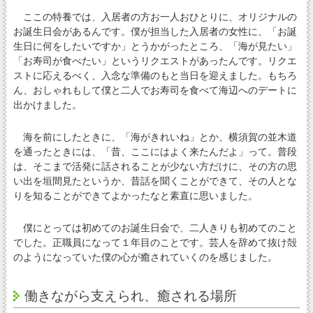
ここの特養では、入居者の方お一人おひとりに、オリジナルの
お誕生日会があるんです。僕が担当した入居者の女性に、「お誕
生日に何をしたいですか」とうかがったところ、「海が見たい」
「お寿司が食べたい」というリクエストがあったんです。リクエ
ストに応えるべく、入念な準備のもと当日を迎えました。もちろ
ん、おしゃれもして僕と二人でお寿司を食べて海辺へのデートに
出かけました。
海を前にしたときに、「海がきれいね」とか、横須賀の並木道
を通ったときには、「昔、ここにはよく来たんだよ」って。普段
は、そこまで活発に話されることが少ない方だけに、その方の思
い出を垣間見たというか、昔話を聞くことができて、その人とな
りを知ることができてよかったなと素直に思いました。
僕にとっては初めてのお誕生日会で、二人きりも初めてのこと
でした。正職員になって１年目のことです。芸人を辞めて抜け殻
のようになっていた僕の心が癒されていくのを感じました。
働きながら支えられ、癒される場所