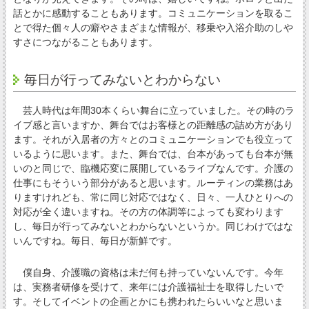
話とかに感動することもあります。コミュニケーションを取るこ
とで得た個々人の癖やさまざまな情報が、移乗や入浴介助のしや
すさにつながることもあります。
毎日が行ってみないとわからない
芸人時代は年間30本くらい舞台に立っていました。その時のラ
イブ感と言いますか、舞台ではお客様との距離感の詰め方があり
ます。それが入居者の方々とのコミュニケーションでも役立って
いるように思います。また、舞台では、台本があっても台本が無
いのと同じで、臨機応変に展開しているライブなんです。介護の
仕事にもそういう部分があると思います。ルーティンの業務はあ
りますけれども、常に同じ対応ではなく、日々、一人ひとりへの
対応が全く違いますね。その方の体調等によっても変わります
し、毎日が行ってみないとわからないというか。同じわけではな
いんですね。毎日、毎日が新鮮です。
僕自身、介護職の資格は未だ何も持っていないんです。今年
は、実務者研修を受けて、来年には介護福祉士を取得したいで
す。そしてイベントの企画とかにも携われたらいいなと思いま