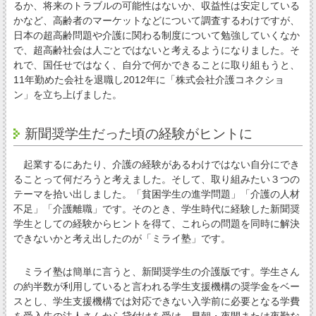
るか、将来のトラブルの可能性はないか、収益性は安定している
かなど、高齢者のマーケットなどについて調査するわけですが、
日本の超高齢問題や介護に関わる制度について勉強していくなか
で、超高齢社会は人ごとではないと考えるようになりました。そ
れで、国任せではなく、自分で何かできることに取り組もうと、
11年勤めた会社を退職し2012年に「株式会社介護コネクショ
ン」を立ち上げました。
新聞奨学生だった頃の経験がヒントに
起業するにあたり、介護の経験があるわけではない自分にでき
ることって何だろうと考えました。そして、取り組みたい３つの
テーマを拾い出しました。「貧困学生の進学問題」「介護の人材
不足」「介護離職」です。そのとき、学生時代に経験した新聞奨
学生としての経験からヒントを得て、これらの問題を同時に解決
できないかと考え出したのが「ミライ塾」です。
ミライ塾は簡単に言うと、新聞奨学生の介護版です。学生さん
の約半数が利用していると言われる学生支援機構の奨学金をベー
スとし、学生支援機構では対応できない入学前に必要となる学費
を受入先の法人さんから貸付けを受け、早朝・夜間または夜勤な