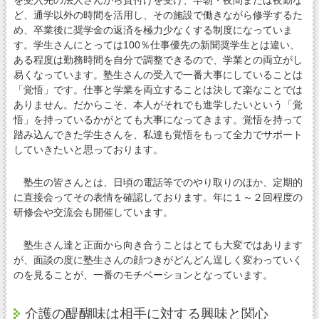
ど、通学以外の時間を活用し、その施設で働きながら修学するた
め、卒業後に奨学金の返済を極力少なくする制度になっていま
す。学生さんにとっては100％仕事優先の新聞奨学生とは違い、
ある程度は勤務時間を自分で調整できるので、学業との両立がし
易くなっています。塾生さんの受入で一番大事にしていることは
「覚悟」です。仕事と学業を両立することは決して楽なことでは
ありません。だからこそ、本人がそれでも進学したいという「覚
悟」を持っているかがとても大事になってきます。覚悟を持って
踏み込んできた学生さんを、私達も覚悟をもって全力でサポート
していきたいと思っております。
塾生の皆さんとは、日頃の電話等でのやり取りのほか、定期的
に直接会ってその表情を確認しております。年に１～２回程度の
研修会や交流会も開催しています。
塾生さん達と正面から向き合うことはとても大変ではあります
が、面談の度に塾生さんの顔つきがどんどん逞しく変わっていく
のを見ることが、一番のモチベーションとなっています。
介護の醍醐味は相手に対する興味と関心