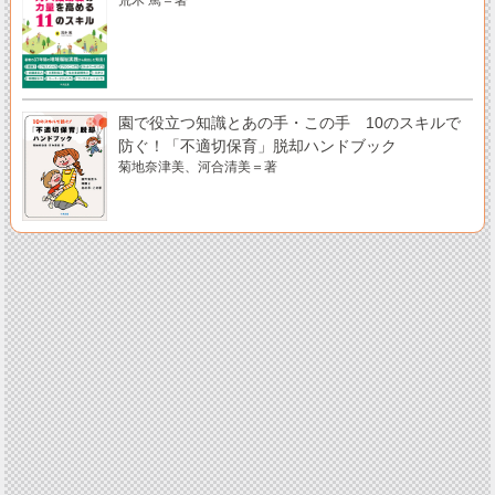
園で役立つ知識とあの手・この手 10のスキルで
防ぐ！「不適切保育」脱却ハンドブック
菊地奈津美、河合清美＝著