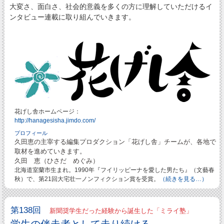
大変さ、面白さ、社会的意義を多くの方に理解していただけるイ
ンタビュー連載に取り組んでいきます。
花げし舎ホームページ：
http://hanagesisha.jimdo.com/
プロフィール
久田恵の主宰する編集プロダクション「花げし舎」チームが、各地で
取材を進めていきます。
久田 恵（ひさだ めぐみ）
北海道室蘭市生まれ。1990年『フイリッピーナを愛した男たち』（文藝春
秋）で、第21回大宅壮一ノンフィクション賞を受賞。
（続きを見る…）
第138回
新聞奨学生だった経験から誕生した「ミライ塾」
学生の伴走者として走り続ける