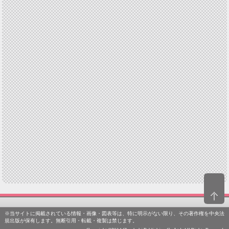
※当サイトに掲載されている情報・画像・図表等は、特に明示がない限り、その著作権を中央法
規出版が保有します。無断引用・転載・複製は禁じます。