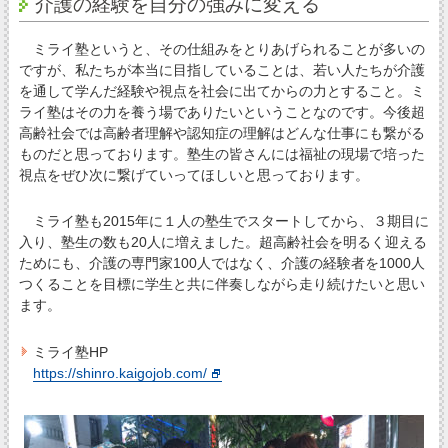
介護の経験を自分の強みに変える
ミライ塾というと、その仕組みをとりあげられることが多いの
ですが、私たちが本当に目指していることは、若い人たちが介護
を通して学んだ経験や視点を社会に出てからの力とすること。ミ
ライ塾はその力を養う場でありたいということなのです。今後超
高齢社会では高齢者理解や認知症の理解はどんな仕事にも繋がる
ものだと思っております。塾生の皆さんには福祉の現場で培った
視点をぜひ次に繋げていってほしいと思っております。
ミライ塾も2015年に１人の塾生でスタートしてから、３期目に
入り、塾生の数も20人に増えました。超高齢社会を明るく迎える
ためにも、介護の専門家100人ではなく、介護の経験者を1000人
つくることを目標に学生と共に伴奏しながら走り続けたいと思い
ます。
ミライ塾HP
https://shinro.kaigojob.com/