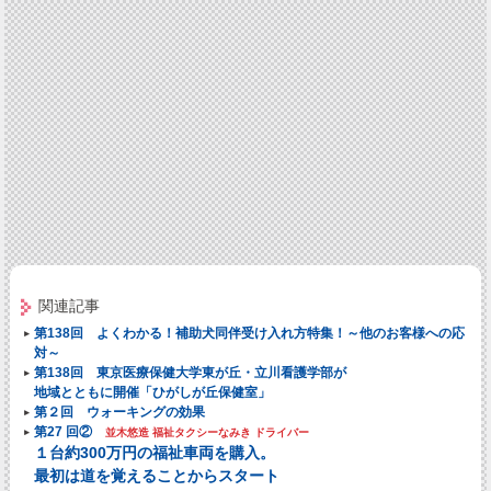
関連記事
第138回 よくわかる！補助犬同伴受け入れ方特集！～他のお客様への応
対～
第138回 東京医療保健大学東が丘・立川看護学部が
地域とともに開催「ひがしが丘保健室」
第２回 ウォーキングの効果
第27 回②
並木悠造 福祉タクシーなみき ドライバー
１台約300万円の福祉車両を購入。
最初は道を覚えることからスタート