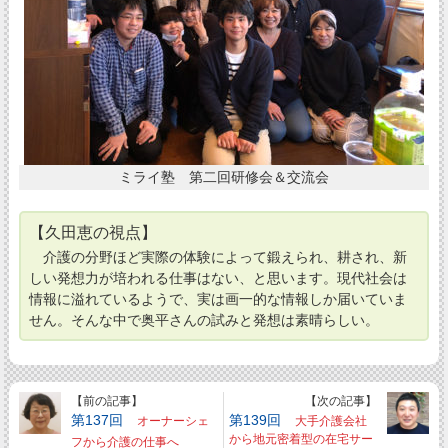
ミライ塾 第二回研修会＆交流会
【久田恵の視点】
介護の分野ほど実際の体験によって鍛えられ、耕され、新
しい発想力が培われる仕事はない、と思います。現代社会は
情報に溢れているようで、実は画一的な情報しか届いていま
せん。そんな中で奥平さんの試みと発想は素晴らしい。
【前の記事】
【次の記事】
第137回
第139回
オーナーシェ
大手介護会社
から地元密着型の在宅サー
フから介護の仕事へ