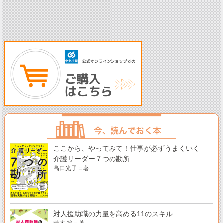
ここから、やってみて！仕事が必ずうまくいく
介護リーダー７つの勘所
髙口光子＝著
対人援助職の力量を高める11のスキル
荒木 篤＝著