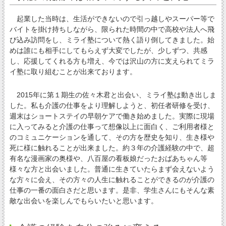
起業した当時は、生活ができないので引っ越しやスーパー等で
バイトを掛け持ちしながら、限られた時間の中で高校や法人へ飛
び込み訪問をし、ミライ塾について熱く語り倒してきました。始
めは誰にも相手にしてもらえず大変でしたが、少しずつ、共感
し、応援してくれる方も増え、今では沢山の方に支えられてミラ
イ塾に取り組むことが出来ております。
2015年に第１期生の佐々木君と出会い、ミライ塾は動き出しま
した。私も介護の仕事をより理解しようと、初任者研修を受け、
週末はショートステイの早朝ケアで働き始めました。実際に現場
に入ってみると介護の仕事って想像以上に面白く、ご利用者様と
のコミュニケーションを通して、その方を歴史を知り、生き様や
死に様に触れることが出来ました。約３年の介護経験の中で、超
有名な漫画家の奥様や、八百屋の看板娘だったおばあちゃん等
様々な方と出会いました。普通に生きていたらまず会えないよう
な方々に会え、その方々の人生に触れることができるのが介護の
仕事の一番の面白さだと思います。是非、学生さんにもそんな素
敵な出会いを楽しんでもらいたいと思います。