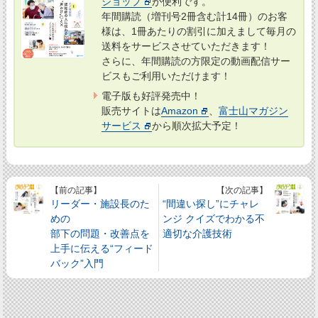
ショップ
が便利です。
年間購読（増刊号2冊含む計14冊）のお客
様は、1冊あたりの割引に加えまして毎月の
送料をサービスさせていただきます！
さらに、年間購読の方限定の動画配信サー
ビスもご利用いただけます！
電子版も好評発売中！
販売サイトは
Amazon
、
富士山マガジン
サービス
から順次拡大予定！
【前の記事】
【次の記事】
リーダー・施設長のた
“間違い探し”にチャレ
めの
ンジ クイズでわかる不
部下の問題・改善点を
適切な介護技術
上手に伝える“フィード
バック”入門