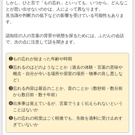
しかし、ひと言で「もの忘れ」といっても、いつから、どんなこ
とが思い出せないのかは、人によって異なります。
見当識や判断力の低下などの影響を受けている可能性もありま
す。
認知症の人の言葉の背景や状態を探るためには、ふだんの会話
で、次の点に注意して話を聞きます。
❶もの忘れが始まった年齢や時期
❷忘れるのはどのようなことか（過去の体験・言葉の意味や
概念・自分が今いる場所や居室の場所・物事の良し悪しな
ど）
❸忘れる内容は最近のことか、昔のことか（数秒前・数分前
から数日前・数十年前）
❹出来事は覚えているが、言葉でうまく伝えられないという
ことはないか
❺もの忘れの程度はごく軽微でも、失敗を過剰に受け止めす
ぎていないか