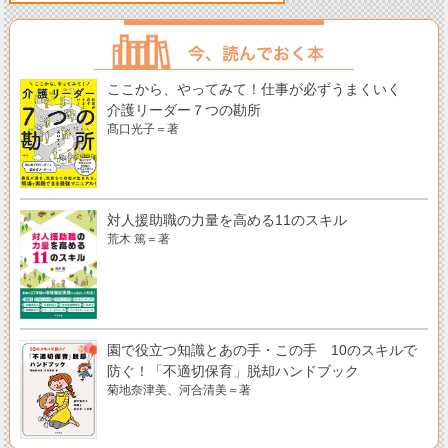
ここから、やってみて！仕事が必ずうまくいく
介護リーダー７つの勘所
髙口光子＝著
対人援助職の力量を高める11のスキル
荒木 篤＝著
園で役立つ知識とあの手・この手 10のスキルで
防ぐ！「不適切保育」脱却ハンドブック
菊地奈津美、河合清美＝著