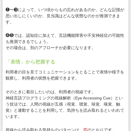
❶〜❸によって、いつ頃からもの忘れがあるのか、どんな記憶が
思い出しにくいのか、見当識はどんな状態なのかが推測できま
す。
❹❺では、認知症に加えて、言語機能障害や不安神経症の可能性
も推測できるでしょう。
その場合は、別のアプローチが必要になります。
「表情」から把握する
利用者の目を見てコミュニケーションをとることで表情や様子を
観察し、利用者の状態を把握できます。
そのときに着目したいのは、利用者の視線です。
神経言語プログラミングの視線解析（Eye Accessing Cue）とい
う技法では、人間の視線が五感（視覚、聴覚、味覚、嗅覚、触
覚）と連動することを利用して、気持ちを読み取れるといわれて
います。
視線から読み取れる気持ちのパターンは、
図
のとおりです。