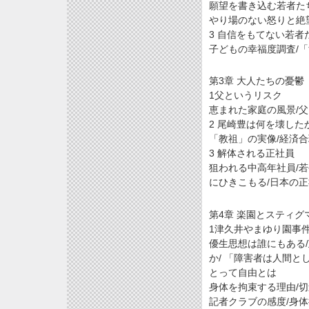
願望を書き込む若者たち
やり場のない怒りと絶
3 自信をもてない若者
子どもの幸福度調査/
第3章 大人たちの憂鬱
1父というリスク
恵まれた家庭の風景/父
2 尾崎豊は何を壊した
「教祖」の実像/経済合
3 解体される正社員
狙われる中高年社員/若
にひきこもる/日本の
第4章 楽園とスティグ
1津久井やまゆり園事件
優生思想は誰にもある
か/ 「障害者は人間と
とって自由とは
身体を拘束する理由/切
記者クラブの感度/身体