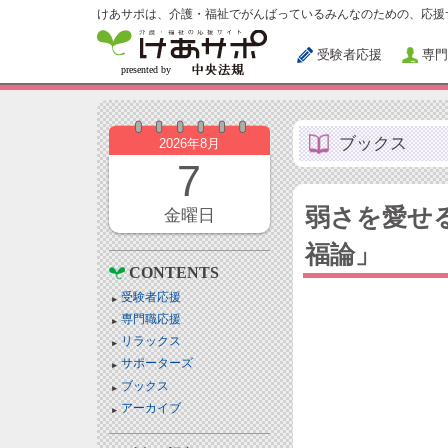
けあサポは、介護・福祉でがんばっているみんなのための、応援
受験者応援
専門
ブックス
2026年8月
7
弱さを愛せ
金曜日
福論」
CONTENTS
受験者応援
専門職応援
リラックス
サポーターズ
ブックス
アーカイブ