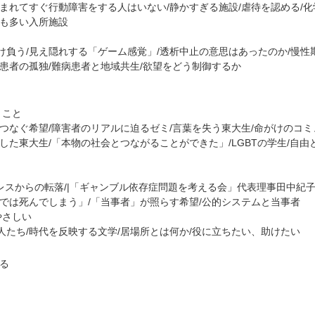
まれてすぐ行動障害をする人はいない/静かすぎる施設/虐待を認める/化
今も多い入所施設
け負う/見え隠れする「ゲーム感覚」/透析中止の意思はあったのか/慢性
患者の孤独/難病患者と地域共生/欲望をどう制御するか
うこと
つなぐ希望/障害者のリアルに迫るゼミ/言葉を失う東大生/命がけのコミ
した東大生/「本物の社会とつながることができた」/LGBTの学生/自由
トレスからの転落/|「ギャンブル依存症問題を考える会」代表理事田中紀
までは死んでしまう」/「当事者」が照らす希望/公的システムと当事者
やさしい
人たち/時代を反映する文学/居場所とは何か/役に立ちたい、助けたい
る