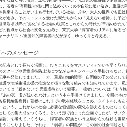
に、若者を“有用性”の檻に閉じ込めていじめや自殺に追い込み、重度の
体拘束することがいまも行われている社会。片や、大人の世界でも正社
化が進み、そのストレスを受けた親たちからの「見えない虐待」に子ど
経済崩壊以降の“劣化”する社会の現実とこれからの時代の“幸福のかたち
どの視点から社会の変化を見続け、東京大学「障害者のリアルに迫るゼ
ャーナリスト/重度知的障害者の父が深く、ゆっくりと考える。
者へのメッセージ
の記者として長らく活躍し、ひきこもりをマスメディアでいち早く取り
のスクープや児童虐待防止法につながるキャンペーンを手掛けるなど、
記事を発信してました。一方、重度の知的障害・自閉症の子の父として
擁護や地域生活支援の推進など様々な取り組みでも知られています。私
ついては『殺さないで 児童虐待という犯罪』、後者については『もう施
や『あの夜、君が泣いたわけ』という本を手掛けてきました。今回の本は
も客員編集委員）著者のこれまでの取材経験をまとめ、タイトルにもあ
」という、これからの社会に必要な価値観の変化を訴えるものとなって
としての集大成をつくろう」という形で始まった企画でしたが、サブタ
福論」を考えていくうちに、障害者の家族という立場からの経験も当然
ようになりました。それは、「弱者」の問題が、この国の社会問題とし