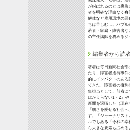
が叫ばれるのとは裏腹
者を明確な理由なく身
解体など雇用環境の悪
ちは苦しむ…。バブル
若者・家庭・障害者な
の主任講師を務めるジ
編集者から読
著者は毎日新聞社会部
たり、障害者虐待事件
的にインパクトのある
てきた、障害者の権利
集担当として、前者に
はかえらない1・2』
新聞を退職した（現在
「弱さを愛せる社会へ
す。「ジャーナリスト
ルでもある「令和の幸
ら大きな要素も占める