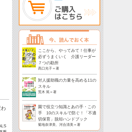
ここから、やってみて！仕事が
必ずうまくいく 介護リーダー
７つの勘所
髙口光子＝著
対人援助職の力量を高める11の
スキル
荒木 篤＝著
園で役立つ知識とあの手・この
変わ
手 10のスキルで防ぐ！「不適
切保育」脱却ハンドブック
菊地奈津美、河合清美＝著
LS
尊重