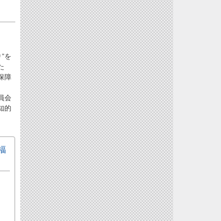
”を
た
保障
員会
知的
福