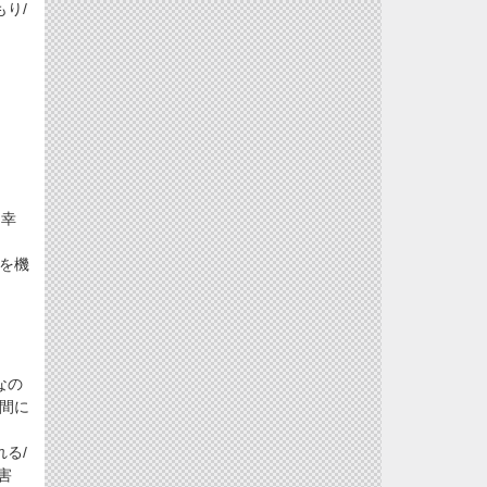
り/
不幸
年を機
なの
人間に
る/
害