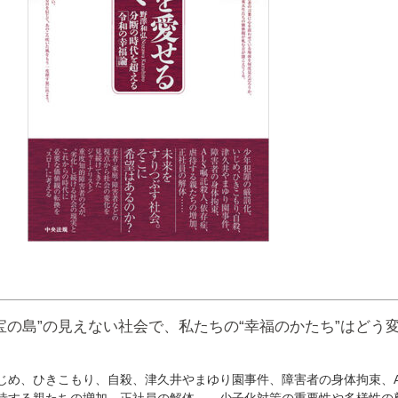
宝の島”の見えない社会で、私たちの“幸福のかたち”はどう
じめ、ひきこもり、自殺、津久井やまゆり園事件、障害者の身体拘束、A
待する親たちの増加、正社員の解体――少子化対策の重要性や多様性の