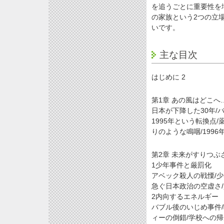
を追うごとに重要性を
の家族という2つの立
いです。
主な目次
はじめに 2
第1章 あの風はどこへ…
日本が下降した30年/
1995年という転換点
りのような鳴咽/1996
第2章 未来がすりつぶ
1少年事件と厳罰化
アベック殺人の戦慄/少
急ぐ日本政治の空虚さ/
2内向するエネルギー
バブル後のいじめ事件
ィーの倒錯/学校への帰