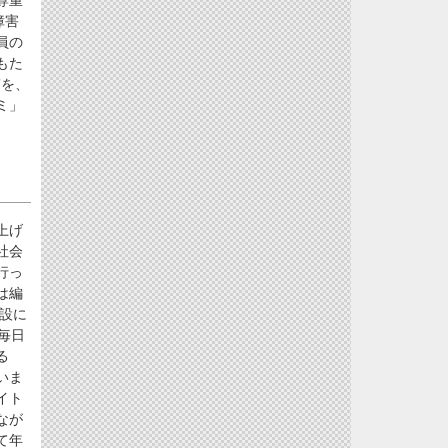
障害
員の
もた
”を、
ミ」
上げ
社会
行っ
は編
設に
毎日
る
いま
イト
なが
て年