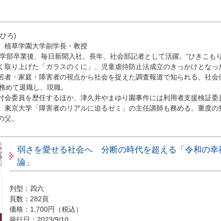
ひろ)
、植草学園大学副学長・教授
法学部卒業後、毎日新聞入社。長年、社会部記者として活躍。“ひきこもり
く取り上げた「ガラスのくに」、児童虐待防止法成立のきっかけとなっ
若者・家庭・障害者の視点から社会を捉えた調査報道で知られる。社会
年務めて退職し、現職。
討会委員を歴任するほか、津久井やまゆり園事件には利用者支援検証委
、東京大学「障害者のリアルに迫るゼミ」の主任講師も務める。重度の
の父。
弱さを愛せる社会へ 分断の時代を超える「令和の幸
論」
判型：四六
頁数：282頁
価格：1,700円（税込）
発行日：2023/9/10