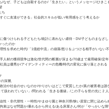
/なぜ、子どもは自殺するのか/「生きたい」というメッセージ/ひきこも
望
たち
「すぐに友達ができる」社会的スキルが低い/有用感をどう考えるか
に傷つけられる子どもたち/統計に表れない虐待・DV/子どものまなざし
かったのか
理性を求めた時代/「1億総中流」の崩落/怒りをぶつける相手がいない
手人材の獲得競争は激化/世代間の断層が深まる/70歳まで雇用確保/定
正社員は優秀か/アイデンティティーの危機/時代の変化に振り落とされる
マ
の深層,
/政治や社会のせいなのか/やりがいはどこで変質したか/真の被害者は誰
して扱われていない」/問われる「生きる価値」/この子らを世の光に 2 
迫性・非代替性・一時性/やまゆり園と神奈川県/狭い居室に閉じ込められ
拘束はなぜ問題か/暴れるから抑える/ある床屋さん/何が「やっかいな障