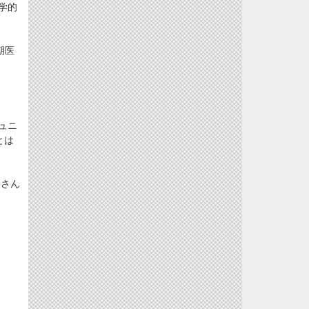
学的
期医
ュニ
とは
子さん