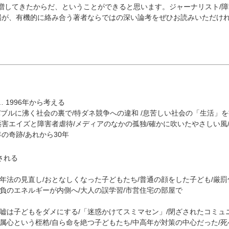
増してきたからだ、ということができると思います。ジャーナリスト/障
場が、有機的に絡み合う著者ならではの深い論考をぜひお読みいただけ
 1996年から考える
バブルに沸く社会の裏で/特ダネ競争への違和 /息苦しい社会の「生活」を
/薬害エイズと障害者虐待/メディアのなかの孤独/確かに吹いたやさしい風
年の奇跡/あれから30年
される
年法の見直し/おとなしくなった子どもたち/普通の顔をした子ども/厳罰
負のエネルギーが内側へ/大人の誤学習/市営住宅の部屋で
/嘘は子どもをダメにする/「迷惑かけてスミマセン」/閉ざされたコミュ
属心という桎梏/自ら命を絶つ子どもたち/中高年が対策の中心だった/死