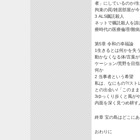
者」にしているのか/生
拘束の罠/雑居部屋が
3 ALS嘱託殺人
ネットで嘱託殺人を請
療時代の医療倫理/難病
第5章 令和の幸福論
1生きるとは何かを失
動かなくなる体/言葉が
ケーション/荒野を目指
何か
2 当事者という希望
私は、なにもの?/ス
との出会い/「このま
3ゆっくり歩くと風が
内面を深く見つめ耕す
終章 宝の島はどこにあ
おわりに