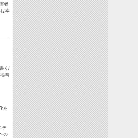
害者
れば幸
書く/
/地鳴
化を
ニテ
への