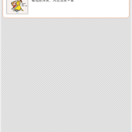
菊地奈津美、河合清美＝著