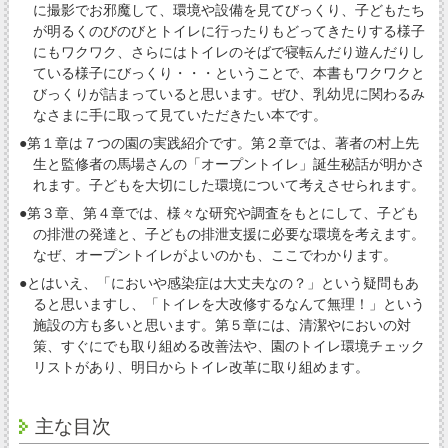
に撮影でお邪魔して、環境や設備を見てびっくり、子どもたち
が明るくのびのびとトイレに行ったりもどってきたりする様子
にもワクワク、さらにはトイレのそばで寝転んだり遊んだりし
ている様子にびっくり・・・ということで、本書もワクワクと
びっくりが詰まっていると思います。ぜひ、乳幼児に関わるみ
なさまに手に取って見ていただきたい本です。
●第１章は７つの園の実践紹介です。第２章では、著者の村上先
生と監修者の馬場さんの「オープントイレ」誕生秘話が明かさ
れます。子どもを大切にした環境について考えさせられます。
●第３章、第４章では、様々な研究や調査をもとにして、子ども
の排泄の発達と、子どもの排泄支援に必要な環境を考えます。
なぜ、オープントイレがよいのかも、ここでわかります。
●とはいえ、「においや感染症は大丈夫なの？」という疑問もあ
ると思いますし、「トイレを大改修するなんて無理！」という
施設の方も多いと思います。第５章には、清潔やにおいの対
策、すぐにでも取り組める改善法や、園のトイレ環境チェック
リストがあり、明日からトイレ改革に取り組めます。
主な目次