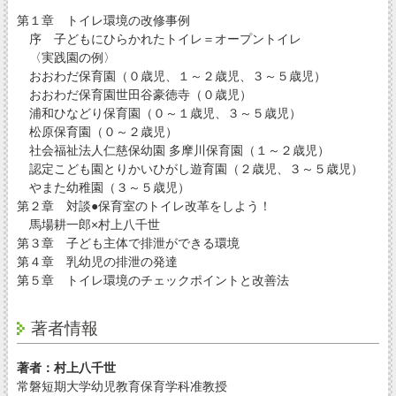
第１章 トイレ環境の改修事例
序 子どもにひらかれたトイレ＝オープントイレ
〈実践園の例〉
おおわだ保育園（０歳児、１～２歳児、３～５歳児）
おおわだ保育園世田谷豪徳寺（０歳児）
浦和ひなどり保育園（０～１歳児、３～５歳児）
松原保育園（０～２歳児）
社会福祉法人仁慈保幼園 多摩川保育園（１～２歳児）
認定こども園とりかいひがし遊育園（２歳児、３～５歳児）
やまた幼稚園（３～５歳児）
第２章 対談●保育室のトイレ改革をしよう！
馬場耕一郎×村上八千世
第３章 子ども主体で排泄ができる環境
第４章 乳幼児の排泄の発達
第５章 トイレ環境のチェックポイントと改善法
著者情報
著者：村上八千世
常磐短期大学幼児教育保育学科准教授