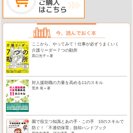
ここから、やってみて！仕事が必ずうまくいく
介護リーダー７つの勘所
髙口光子＝著
対人援助職の力量を高める11のスキル
荒木 篤＝著
園で役立つ知識とあの手・この手 10のスキルで
防ぐ！「不適切保育」脱却ハンドブック