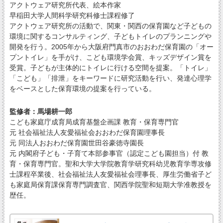
アクトウェア研究所代表、絵本作家
早稲田大学人間科学研究科修士課程修了
アクトウェア研究所の活動で、関東・関西の保育園など子どもの
環境に関するコンサルティング、子どもトイレのプランニングや
開発を行う。2005年から大阪府門真市のおおわだ保育園の「オー
プントイレ」を手がけ、こども環境学会賞、キッズデザイン賞を
受賞。子どもが主体的にトイレに行ける空間を提案。「トイレ」
「こども」「排泄」をキーワードに研究活動を行い、発達心理学
をベースとした保育環境の提案を行っている。
監修者：馬場耕一郎
こども家庭庁成育局成育基盤企画課 教育・保育専門官
元 社会福祉法人友愛福祉会おおわだ保育園理事長
元 同法人おおわだ保育園世田谷豪徳寺園長
元 内閣府子ども・子育て本部参事官（認定こども園担当）付 教
育・保育専門官。聖和大学大学院教育学研究科幼児教育学専攻修
士課程卒業後、社会福祉法人友愛福祉会理事長、厚生労働省子ど
も家庭局保育課保育専門調査官、関西学院聖和短期大学准教授を
歴任。