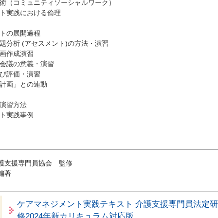
技術（コミュニティソーシャルワーク）
ント実践における倫理
ントの展開過程
題分析 (アセスメント)の方法・演習
計画作成演習
者会議の意義・演習
及び評価・演習
ス計画」との連動
た演習方法
ント実践事例
護支援専門員協会 監修
編著
ケアマネジメント実践テキスト 介護支援専門員法定
修2024年新カリキュラム対応版