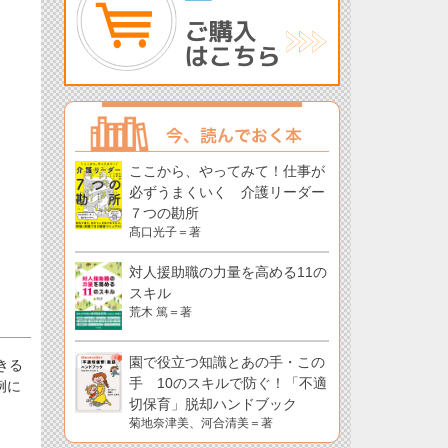
ここから、やってみて！仕事が
必ずうまくいく 介護リーダー
７つの勘所
髙口光子＝著
対人援助職の力量を高める11の
スキル
荒木 篤＝著
園で役立つ知識とあの手・この
きる
手 10のスキルで防ぐ！「不適
例に
切保育」脱却ハンドブック
菊地奈津美、河合清美＝著