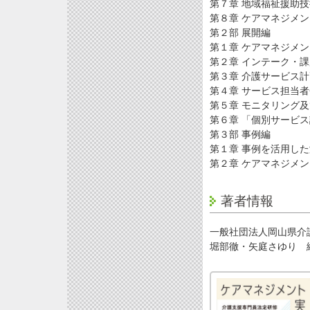
第７章 地域福祉援助
第８章 ケアマネジメ
第２部 展開編
第１章 ケアマネジメ
第２章 インテーク・課
第３章 介護サービス
第４章 サービス担当
第５章 モニタリング
第６章 「個別サービ
第３部 事例編
第１章 事例を活用し
第２章 ケアマネジメ
著者情報
一般社団法人岡山県介
堀部徹・矢庭さゆり 