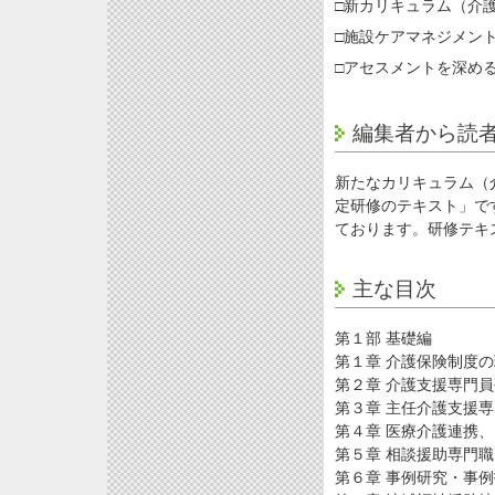
□新カリキュラム（介
□施設ケアマネジメン
□アセスメントを深め
編集者から読
新たなカリキュラム（
定研修のテキスト」で
ております。研修テキ
主な目次
第１部 基礎編
第１章 介護保険制度
第２章 介護支援専門
第３章 主任介護支援
第４章 医療介護連携
第５章 相談援助専門職
第６章 事例研究・事