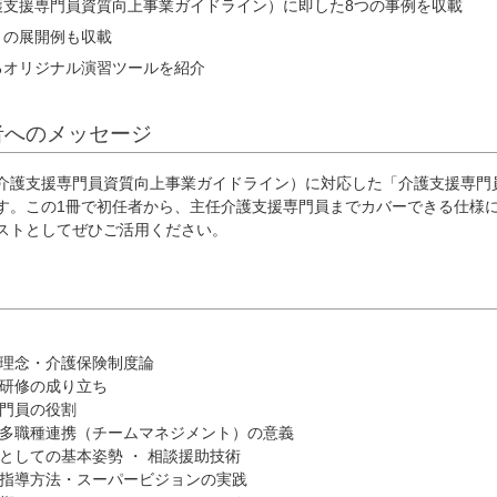
護支援専門員資質向上事業ガイドライン）に即した8つの事例を収載
トの展開例も収載
るオリジナル演習ツールを紹介
者へのメッセージ
介護支援専門員資質向上事業ガイドライン）に対応した「介護支援専門
す。この1冊で初任者から、主任介護支援専門員までカバーできる仕様
ストとしてぜひご活用ください。
の理念・介護保険制度論
員研修の成り立ち
専門員の役割
、多職種連携（チームマネジメント）の意義
としての基本姿勢 ・ 相談援助技術
例指導方法・スーパービジョンの実践