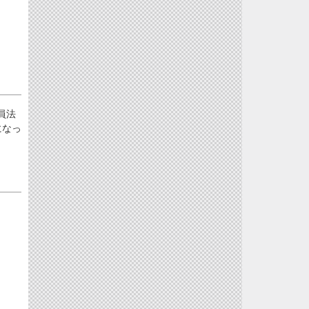
員法
になっ