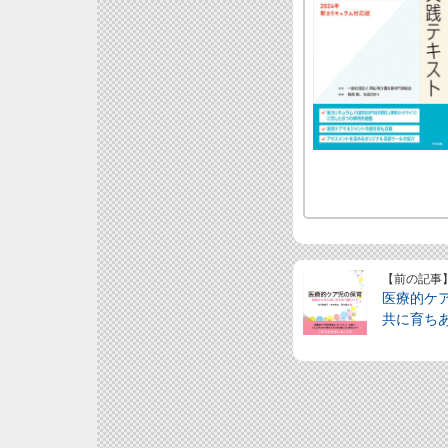
【前の記事
医療的ケ
共に育ち