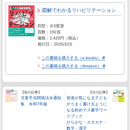
図解でわかるリハビリテーション
判型：Ｂ5変形
頁数：192頁
価格：2,420円（税込）
発行日：2025/3/15
この書籍を購入する（e-books）
この書籍を購入する（Amazon）
【前の記事】
【次の記事】
児童手当関係法令通知
発達が気になる子ども
集 令和7年版
がうまく書けるように
なる斜めマス書字ワー
クブック
ひらがな・カタカナ・
数字・漢字