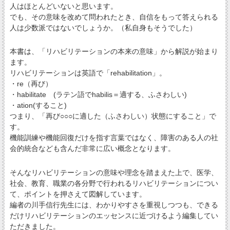
人はほとんどいないと思います。
でも、その意味を改めて問われたとき、自信をもって答えられる
人は少数派ではないでしょうか。（私自身もそうでした）
本書は、「リハビリテーションの本来の意味」から解説が始まり
ます。
リハビリテーションは英語で「rehabilitation」。
・re（再び）
・habilitate (ラテン語でhabilis＝適する、ふさわしい)
・ation(すること)
つまり、「再び○○○に適した（ふさわしい）状態にすること」で
す。
機能訓練や機能回復だけを指す言葉ではなく、障害のある人の社
会的統合なども含んだ非常に広い概念となります。
そんなリハビリテーションの意味や理念を踏まえた上で、医学、
社会、教育、職業の各分野で行われるリハビリテーションについ
て、ポイントを押さえて図解しています。
編者の川手信行先生には、わかりやすさを重視しつつも、できる
だけリハビリテーションのエッセンスに近づけるよう編集してい
ただきました。