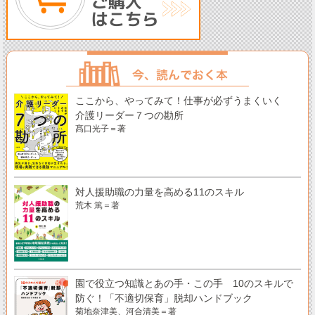
ここから、やってみて！仕事が必ずうまくいく
介護リーダー７つの勘所
髙口光子＝著
対人援助職の力量を高める11のスキル
荒木 篤＝著
園で役立つ知識とあの手・この手 10のスキルで
防ぐ！「不適切保育」脱却ハンドブック
菊地奈津美、河合清美＝著