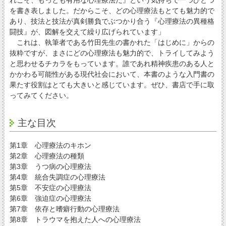
れこそ、もっとも有用な心理療法だ』という気持ちで一つひとつ
を書き表しました。だからこそ、どの心理療法もとても魅力的で
あり、技法と技法が真剣勝負でぶつかり合う『心理療法の異種格
闘技』が、図解を交えて繰り広げられています」
これは、執筆者である竹田先生の書かれた「はじめに」からの
抜粋ですが、まさにどの心理療法も魅力的で、トライしてみよう
と思わせるチカラをもっています。誰であれ精神疾患のある人と
かかわる可能性がある現代社会において、本書のような入門書の
果たす役割はとても大きいと感じています。ぜひ、書店で手に取
ってみてください。
主な目次
第1章 心理療法のキホン
第2章 心理療法の種類
第3章 うつ病の心理療法
第4章 統合失調症の心理療法
第5章 不安症の心理療法
第6章 強迫症の心理療法
第7章 依存と嗜癖行動の心理療法
第8章 トラウマを抱えた人への心理療法