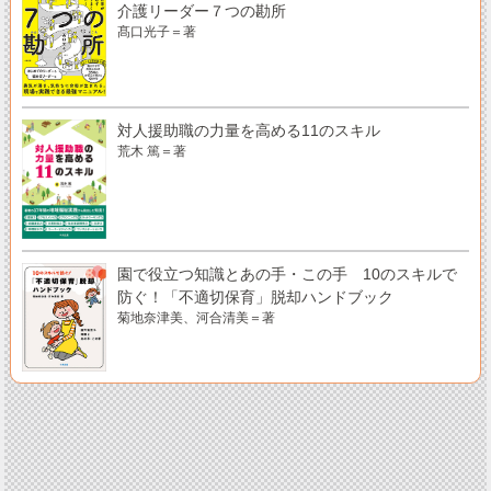
介護リーダー７つの勘所
髙口光子＝著
対人援助職の力量を高める11のスキル
荒木 篤＝著
園で役立つ知識とあの手・この手 10のスキルで
防ぐ！「不適切保育」脱却ハンドブック
菊地奈津美、河合清美＝著