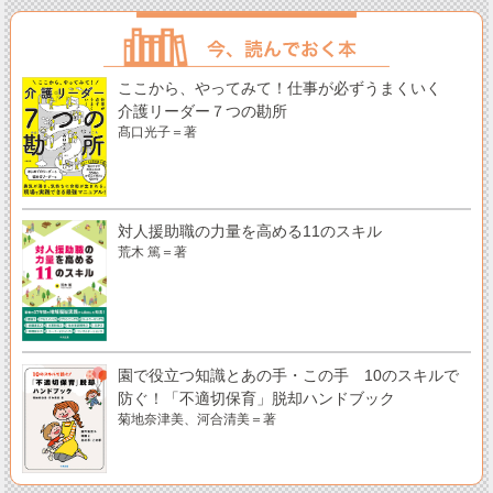
ここから、やってみて！仕事が必ずうまくいく
介護リーダー７つの勘所
髙口光子＝著
対人援助職の力量を高める11のスキル
荒木 篤＝著
園で役立つ知識とあの手・この手 10のスキルで
防ぐ！「不適切保育」脱却ハンドブック
菊地奈津美、河合清美＝著