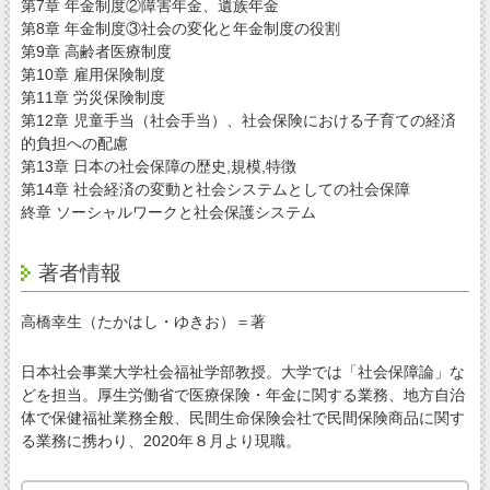
第7章 年金制度②障害年金、遺族年金
第8章 年金制度③社会の変化と年金制度の役割
第9章 高齢者医療制度
第10章 雇用保険制度
第11章 労災保険制度
第12章 児童手当（社会手当）、社会保険における子育ての経済
的負担への配慮
第13章 日本の社会保障の歴史,規模,特徴
第14章 社会経済の変動と社会システムとしての社会保障
終章 ソーシャルワークと社会保護システム
著者情報
高橋幸生（たかはし・ゆきお）＝著
日本社会事業大学社会福祉学部教授。大学では「社会保障論」な
どを担当。厚生労働省で医療保険・年金に関する業務、地方自治
体で保健福祉業務全般、民間生命保険会社で民間保険商品に関す
る業務に携わり、2020年８月より現職。