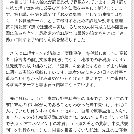
本書には11本の論文が講義形式で収載されています。第１講か
ら第５講では連携に必要な基本的知識をやさしく解説していま
す。第６講から第８講では「お友達集団」としての連携ではな
く、「多職種チーム」として機能するための課題や効果を整理。
第９講と第10講では連携を実現するための人材育成方法や阻害要
因に焦点を当て、最終講の第11講では最近の論文をもとに「連
携」に関する学術的な定義を整理しました。
さらに11講すべての講義に「実践事例」を併載しました。高齢
者・障害者の個別支援事例だけでなく、地域での居場所づくりや
組織変革の取り組みなど、「連携」を必要とするさまざまな場面
に関する実践を収載しています。読者のみなさんの日々の仕事と
重ね合わせながら読み進めていただけると思います。どの事例も
各講義のテーマと響き合う内容になっています。
先に触れたように、本書は野中猛先生の遺著です。2012年の年
末に末期のすい臓がんであることがわかった野中先生は、予定に
入っていた研修をすべてキャンセルし、自宅で療養生活に入られ
ました。その後も執筆活動は継続され、2013年５月に『ケア会議
で学ぶ ケアマネジメントの本質』（上原久氏との共著、中央法規
刊）を刊行されました。同書を担当していた私は、先生のご存命