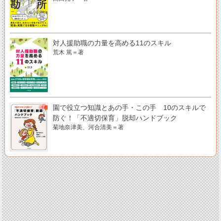
対人援助職の力量を高める11のスキル
荒木 篤＝著
園で役立つ知識とあの手・この手 10のスキルで
防ぐ！「不適切保育」脱却ハンドブック
菊地奈津美、河合清美＝著