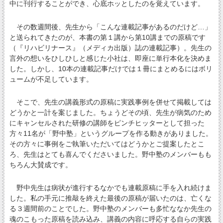
中に刊行することができ、心底ホッとしたのを覚えています。
その数週間後、先生から「こんな連載記事があるのだけど…」
と送られてきたのが、本書の第１講から第10講までの原稿です
（『リハビリナース』（メディカ出版）誌の連載記事）。先生の
言外の想いをひしひしと感じた小社は、即座に単行本化を決めま
した。しかし、10本の連載記事だけでは１冊にまとめるにはボリ
ュームが不足しています。
そこで、先生の講義形式の原稿に実践事例を併せて掲載しては
どうかと一計を案じました。ちょうどその頃、先生が病気のため
にキャンセルされた研修の講師をピンチヒッターとして担った
方々11名が「野中塾」というグループを作る動きがありました。
その方々に事例をご執筆いただいてはどうかとご提案したとこ
ろ、先生はとても喜んでくださいました。野中塾のメンバーもも
ちろん大賛成です。
野中先生は病状が進行するなかでも連載原稿に手を入れ続けま
した。私の手元に推敲を終えた最後の原稿が届いたのは、亡くな
る３週間前のことでした。野中塾のメンバーも多忙ななか先生の
魂のこもった原稿を読み込み、講義の内容に呼応する自らの実践