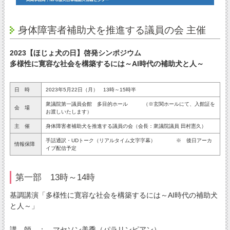
身体障害者補助犬を推進する議員の会 主催
2023【ほじょ犬の日】啓発シンポジウム
多様性に寛容な社会を構築するには～AI時代の補助犬と人～
日 時
2023年5月22日（月） 13時～15時半
衆議院第一議員会館 多目的ホール （※玄関ホールにて、入館証を
会 場
お渡しいたします）
主 催
身体障害者補助犬を推進する議員の会（会長：衆議院議員 田村憲久）
手話通訳・UDトーク（リアルタイム文字字幕） ※ 後日アーカ
情報保障
イブ配信予定
第一部 13時～14時
基調講演「多様性に寛容な社会を構築するには～AI時代の補助犬
と人～」
講 師 ： マセソン美季（パラリンピアン）