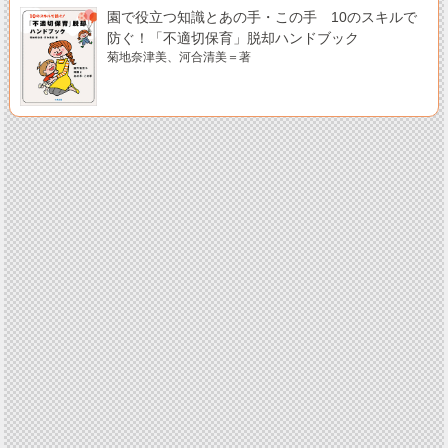
園で役立つ知識とあの手・この手 10のスキルで
防ぐ！「不適切保育」脱却ハンドブック
菊地奈津美、河合清美＝著