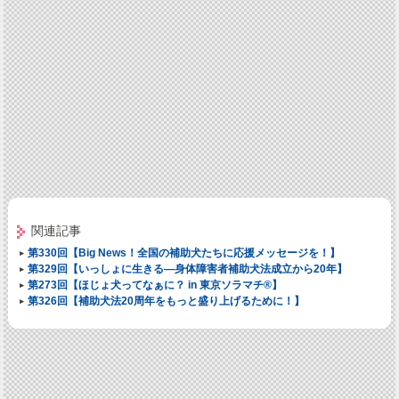
関連記事
第330回【Big News！全国の補助犬たちに応援メッセージを！】
第329回【いっしょに生きる―身体障害者補助犬法成立から20年】
第273回【ほじょ犬ってなぁに？ in 東京ソラマチ®】
第326回【補助犬法20周年をもっと盛り上げるために！】