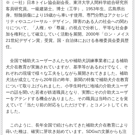
※（一社）日本トイレ協会副会長。東洋大学人間科学総合研究所
客員研究員。一級建築士。博士（工学）。1953年生。広島県出
身。頸髄損傷により19歳から車いす使用。専門分野はアクセシビ
リティやユニバーサル・デザイン。障害のある人の社会への関わ
りについて、「人権」や「尊厳」の視点で分析し、平等な社会参
加を権利として確立していく活動を展開。2000年「ロン・メイス
21世紀デザイン賞」受賞。国・自治体における各種委員会委員歴
任。
全国で補助犬ユーザーさんたちや補助犬訓練事業者による補助
犬介在教育が実施されていますが、基準等があるわけでなく、そ
れぞれの現場で様々な工夫をしながら展開されてきました。補助
犬法が成立してから20年目の昨年、新聞の特集で補助犬介在教育
について取り上げられました。小学生時代に地域の介助犬ユーザ
ーの話を聞いた若者が鉄道職員となり、実際にその介助犬ユーザ
ーをアテンドする機会がありました。その職員は当時のことを覚
えていて「当たり前の対応をしただけです」とコメントしてくれ
ました。
このように、長年全国で続けられてきた補助犬介在教育により
蒔いた種は、確実に芽吹き始めています。SDGsの文脈からも注