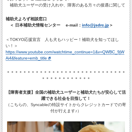
補助犬ユーザーの受け入れや、障害のある方々の接遇に関して
補助犬よろず相談窓口
＜ 日本補助犬情報センター e-mail：
info@jsdrc.jp
＞
＜TOKYO応援宣言 人も犬もハッピー！補助犬を知ってほし
い！＞
https://www.youtube.com/watchtime_continue=1&v=QWBC_9jW
Ai4&feature=emb_title
＊＊＊＊＊＊＊＊＊＊＊＊＊＊＊＊＊＊＊＊＊＊＊＊＊＊＊＊＊
＊＊＊＊＊＊＊＊＊＊＊＊
【障害者支援】全国の補助犬ユーザーと補助犬たちが安心して活
躍できる社会を目指して！
（こちらの、Syncableの特設サイトからクレジットカードでの寄
付が行えます♪）