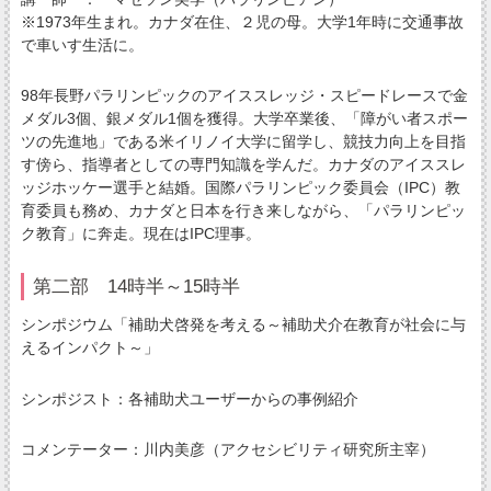
※1973年生まれ。カナダ在住、２児の母。大学1年時に交通事故
で車いす生活に。
98年長野パラリンピックのアイススレッジ・スピードレースで金
メダル3個、銀メダル1個を獲得。大学卒業後、「障がい者スポー
ツの先進地」である米イリノイ大学に留学し、競技力向上を目指
す傍ら、指導者としての専門知識を学んだ。カナダのアイススレ
ッジホッケー選手と結婚。国際パラリンピック委員会（IPC）教
育委員も務め、カナダと日本を行き来しながら、「パラリンピッ
ク教育」に奔走。現在はIPC理事。
第二部 14時半～15時半
シンポジウム「補助犬啓発を考える～補助犬介在教育が社会に与
えるインパクト～」
シンポジスト：各補助犬ユーザーからの事例紹介
コメンテーター：川内美彦（アクセシビリティ研究所主宰）