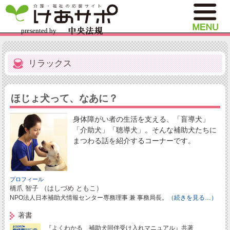
リラックス
ほじょ犬って、なあに？
身体障がい者の生活を支える、「盲導犬」
「介助犬」「聴導犬」。そんな補助犬たちに
まつわる話を紹介するコーナーです。
プロフィール
橋爪 智子 （はしづめ ともこ）
NPO法人日本補助犬情報センター専務理事 兼 事務局長。
（続きを見る…）
著書
『よくわかる 補助犬同伴受け入れマニュアル』共著