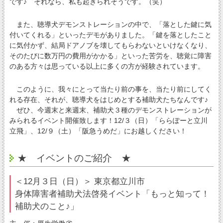
です♪ それなら、私も起きられそうです。（笑）
また、聴導犬デモンストレーションの中で、「落とした鍵に気
付いてくれる」といったデモがありました。「鍵を落としたこと
に気付かず、結局ドアノブを壊してもらわないといけなくなり、
そのたびに数万円の費用がかかる」といった苦労を、聴覚に障害
のある方々は思っている以上に多くの方が経験されています。
このように、我々にとって当たり前の事を、当たり前にしてく
れる存在、それが、聴導犬をはじめとする補助犬たちなんです♪
ぜひ、今週末と来週末、補助犬３種のデモンストレーションが
みられるイベント開催致します！12/３（日）「ららぽーと立川
立飛」、12/９（土）「阪急うめだ」にお越しください！
★ イベントのご紹介 ★
＜12月３日（日）＞ 東京都立川市
身体障害者補助犬法啓発イベント「もっと知って！
補助犬のこと♪」