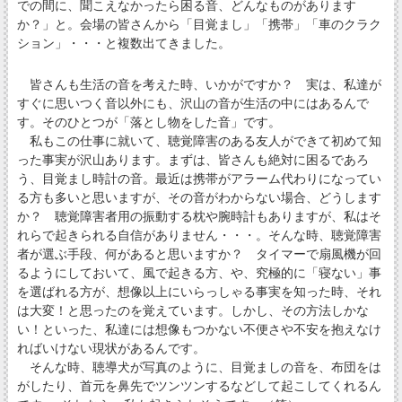
での間に、聞こえなかったら困る音、どんなものがあります
か？」と。会場の皆さんから「目覚まし」「携帯」「車のクラク
ション」・・・と複数出てきました。
皆さんも生活の音を考えた時、いかがですか？ 実は、私達が
すぐに思いつく音以外にも、沢山の音が生活の中にはあるんで
す。そのひとつが「落とし物をした音」です。
私もこの仕事に就いて、聴覚障害のある友人ができて初めて知
った事実が沢山あります。まずは、皆さんも絶対に困るであろ
う、目覚まし時計の音。最近は携帯がアラーム代わりになってい
る方も多いと思いますが、その音がわからない場合、どうします
か？ 聴覚障害者用の振動する枕や腕時計もありますが、私はそ
れらで起きられる自信がありません・・・。そんな時、聴覚障害
者が選ぶ手段、何があると思いますか？ タイマーで扇風機が回
るようにしておいて、風で起きる方、や、究極的に「寝ない」事
を選ばれる方が、想像以上にいらっしゃる事実を知った時、それ
は大変！と思ったのを覚えています。しかし、その方法しかな
い！といった、私達には想像もつかない不便さや不安を抱えなけ
ればいけない現状があるんです。
そんな時、聴導犬が写真のように、目覚ましの音を、布団をは
がしたり、首元を鼻先でツンツンするなどして起こしてくれるん