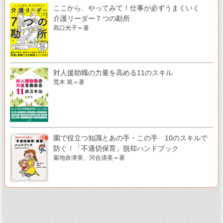
ここから、やってみて！仕事が必ずうまくいく
介護リーダー７つの勘所
髙口光子＝著
対人援助職の力量を高める11のスキル
荒木 篤＝著
園で役立つ知識とあの手・この手 10のスキルで
防ぐ！「不適切保育」脱却ハンドブック
菊地奈津美、河合清美＝著