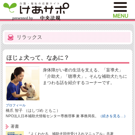
リラックス
ほじょ犬って、なあに？
身体障がい者の生活を支える、「盲導犬」
「介助犬」「聴導犬」。そんな補助犬たちに
まつわる話を紹介するコーナーです。
プロフィール
橋爪 智子 （はしづめ ともこ）
NPO法人日本補助犬情報センター専務理事 兼 事務局長。
（続きを見る…）
著書
『よくわかる 補助犬同伴受け入れマニュアル』共著