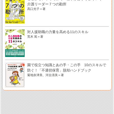
介護リーダー７つの勘所
髙口光子＝著
対人援助職の力量を高める11のスキル
荒木 篤＝著
園で役立つ知識とあの手・この手 10のスキルで
防ぐ！「不適切保育」脱却ハンドブック
菊地奈津美、河合清美＝著