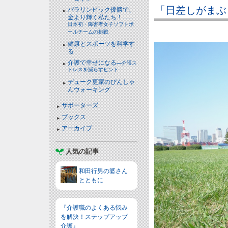
「日差しがまぶ
パラリンピック優勝で、
金より輝く私たち！
――
日本初・障害者女子ソフトボ
ールチームの挑戦
健康とスポーツを科学す
る
介護で幸せになる
―介護ス
トレスを減らすヒント―
デューク更家のぴんしゃ
んウォーキング
サポーターズ
ブックス
アーカイブ
人気の記事
和田行男の婆さん
とともに
『介護職のよくある悩み
を解決！ステップアップ
介護』