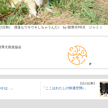
日和♪ 僕達もウキウキしちゃうんだ♪ by 聴導犬PR犬 ジャミィ
聴導犬推進協会
】
【次の記事】
つかは…」
「ここはわたしの快適空間♪」