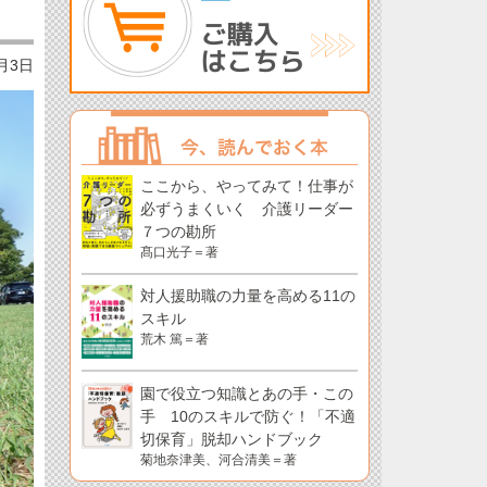
7月3日
ここから、やってみて！仕事が
必ずうまくいく 介護リーダー
７つの勘所
髙口光子＝著
対人援助職の力量を高める11の
スキル
荒木 篤＝著
園で役立つ知識とあの手・この
手 10のスキルで防ぐ！「不適
切保育」脱却ハンドブック
菊地奈津美、河合清美＝著