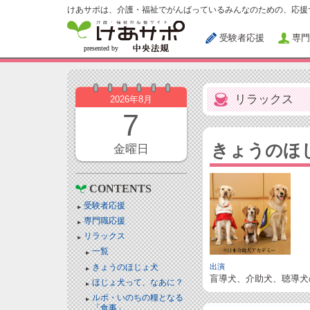
けあサポは、介護・福祉でがんばっているみんなのための、応援
受験者応援
専門
リラックス
2026年8月
7
きょうのほ
金曜日
CONTENTS
受験者応援
専門職応援
リラックス
一覧
きょうのほじょ犬
出演
盲導犬、介助犬、聴導犬
ほじょ犬って、なあに？
ルポ・いのちの糧となる
「食事」