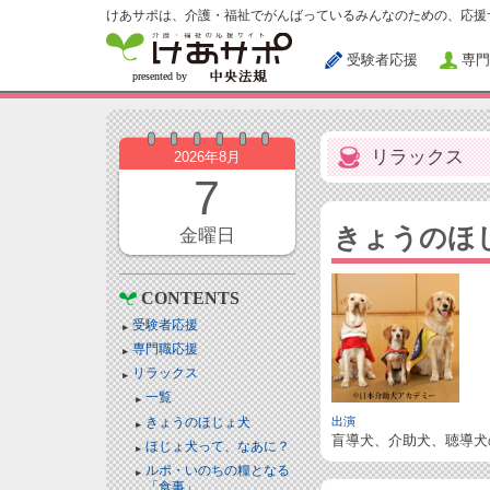
けあサポは、介護・福祉でがんばっているみんなのための、応援
受験者応援
専門
リラックス
2026年8月
7
きょうのほ
金曜日
CONTENTS
受験者応援
専門職応援
リラックス
一覧
きょうのほじょ犬
出演
盲導犬、介助犬、聴導犬
ほじょ犬って、なあに？
ルポ・いのちの糧となる
「食事」