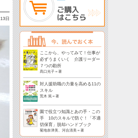
月13日
ここから、やってみて！仕事が
必ずうまくいく 介護リーダー
７つの勘所
髙口光子＝著
対人援助職の力量を高める11の
スキル
荒木 篤＝著
園で役立つ知識とあの手・この
手 10のスキルで防ぐ！「不適
切保育」脱却ハンドブック
菊地奈津美、河合清美＝著