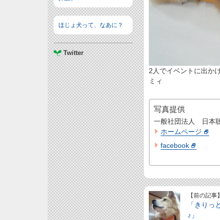
ほじょ犬って、なあに？
Twitter
2人でイベントに出かけ
ミィ
写真提供
一般社団法人 日本
ホームページ
facebook
【前の記事
「きりっ
♪」