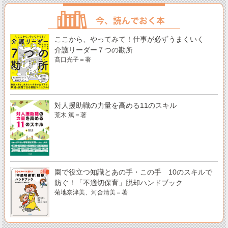
ここから、やってみて！仕事が必ずうまくいく
介護リーダー７つの勘所
髙口光子＝著
対人援助職の力量を高める11のスキル
荒木 篤＝著
園で役立つ知識とあの手・この手 10のスキルで
防ぐ！「不適切保育」脱却ハンドブック
菊地奈津美、河合清美＝著