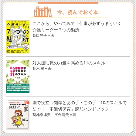
ここから、やってみて！仕事が必ずうまくいく
介護リーダー７つの勘所
髙口光子＝著
対人援助職の力量を高める11のスキル
荒木 篤＝著
園で役立つ知識とあの手・この手 10のスキルで
防ぐ！「不適切保育」脱却ハンドブック
菊地奈津美、河合清美＝著