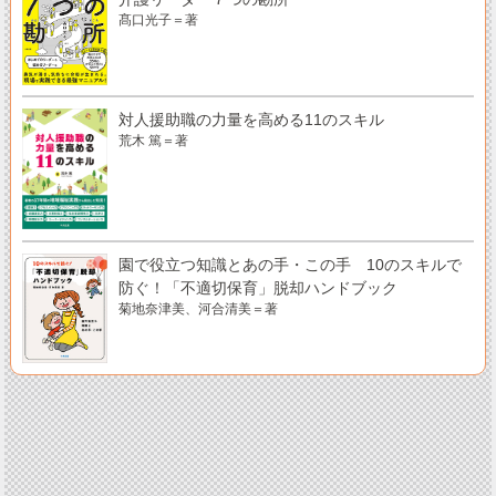
髙口光子＝著
対人援助職の力量を高める11のスキル
荒木 篤＝著
園で役立つ知識とあの手・この手 10のスキルで
防ぐ！「不適切保育」脱却ハンドブック
菊地奈津美、河合清美＝著