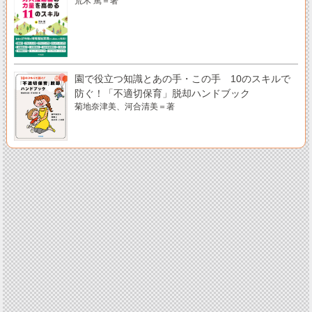
荒木 篤＝著
園で役立つ知識とあの手・この手 10のスキルで
防ぐ！「不適切保育」脱却ハンドブック
菊地奈津美、河合清美＝著