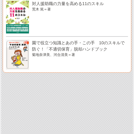
対人援助職の力量を高める11のスキル
荒木 篤＝著
園で役立つ知識とあの手・この手 10のスキルで
防ぐ！「不適切保育」脱却ハンドブック
菊地奈津美、河合清美＝著