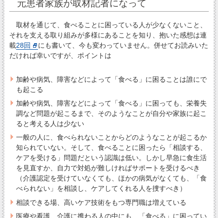
元患者家族が取材記者になって
取材を通じて、食べることに困っている人が少なくないこと、
それを支える取り組みが多様にあることを知り、抱いた感想は連
載
28回
にも書いて、今も変わっていません。併せてお読みいた
だければ幸いですが、ポイントは
加齢や病気、障害などによって「食べる」に困ることは誰にで
も起こる
加齢や病気、障害などによって「食べる」に困っても、栄養失
調など問題が起こるまで、そのようなことが自分や家族に起こ
ると考える人は少ない
一般の人に、食べられないことからどのようなことが起こるか
知られていない。そして、食べることに困ったら「相談する、
ケアを受ける」問題だという認識は低い。しかし早急に食生活
を見直すか、自力で対処が難しければサポートを受けるべき
（介護認定を受けていなくても、ほかの病気がなくても、「食
べられない」を相談し、ケアしてくれる人を捜すべき）
相談できる場、高いケア技術をもつ専門職は増えている
医療や看護、介護に携わる人の中にも、「食べる」に困ってい