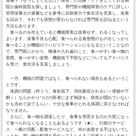
食嚥下（せっしょくえんげ）障害」の治療・ケアをしてくれる病
院か歯科医院を探しましょう。専門医や機能障害のケアに詳しい
管理栄養士の著書などを参考に自助努力で食生活を見直し、改善
を試みて、それでも状態が変わらなければ専門医を訪ねるという
方法もあります。
食べるのを控えていると機能障害は改善せず、わるくなってし
まいます。栄養不良も心配。食べられる食形態のものをしっかり
食べることが機能のリハビリテーションにもなるということなの
で、専門医にかかり、唾液や入れ歯のこと、食べやすい食べ物の
形態、食べやすい姿勢、機能低下予防などについてもアドバイス
を受け、食生活を見直しましょう。
一方、機能の問題ではなく、食べられない場合もあるというこ
とです。
体調の問題（抑うつ、食欲低下、消化吸収がわるい＜便秘や下
痢＞）ならかかりつけの医者にまず相談を。病気が隠れていない
かも含めて診てもらい、十分な食事がとれる体調に戻さなければ
なりません。
さらに、食べ物を調達したり、食事を用意するのが大変になっ
て食べられなくなることもあるようです（★）。行政のサービ
ス、一般の宅配・配食サービスなど、何か改善する手はないでし
ょうか。買い物や料理を手伝ってもらえるご近所さんはいません