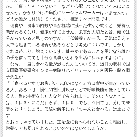
か。「痩せたんじゃない？」などと心配してくれている人はいま
せんか。かかりつけの病院にソーシャルワーカーはいませんか。
どうか誰かに相談してください。相談すべき問題です。
偏食や、食事の回数や量が極端に減った生活が続くと、栄養状
態がわるくなり、健康が保てません。栄養が大切だと皆、頭では
分かっていると思うのですが、「低栄養」が一見、元気に見える
人でも起きている場合があるなどとは考えにくいです。しかし、
それは起こり、増えています。健やかであることを望むなら誰か
の手を借りてでも十分な食事がとれる生活に戻れますように。
なお、１度に食べる量が減った方については、過日の取材で国
立国際医療研究センター病院リハビリテーション科医長・藤谷順
子先生が、
「『食べるとすぐお腹がいっぱいになる』方は背中が曲がってい
る人、あるいは、慢性閉塞性肺疾患などで呼吸機能が低下してい
る人、胃の手術をした人などでみられます。そのようなときに
は、１日３回にこだわらず、１日５回でも、６回でも、分けて栄
養をとりましょう。便秘の解消にも『ちゃんと食べる』は重要で
す」
とおっしゃっていました。主治医に食べられないことも相談し、
栄養ケアも受けられるとよいのではないでしょうか。