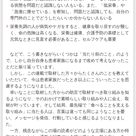
る状態を問題だと認識しない人もいる。また、「低栄養」や
「急激に痩せている」を察知し、問題だと認識しても、自分の
専門外のことでどうしたらいいか分からない人もいる
栄養失調の人が病気やケガをすると、健康を取り戻すのが難し
く、命の危険は高くなる。栄養は健康、介護予防の基礎として
元気なときに見直す必要があること。セルフケアも重要
などで、こう書きながらいくつかは「当たり前のこと」のよう
で、しかし自分自身も患者家族になるまで改めて考えなかったこ
とだと振り返っています。
しかし、この連載で取材した方々からたくさんのことを教えて
いただいて、今は患者家族だったとき以上にこういったことを思
慮するようになりました。
幸いなことに取材した方からの助言で取材すべき取り組みを知
るようになり、そのおかげで素晴らしい取り組みや人に会え、取
材が叶っています。そして結局、最先端で「食べることを支える
取り組み」に当たる人は、言葉は違っても同じようなことを憂
い、メッセージを発信、行動していると感じるようになりまし
た。
一方、残念ながらこの場の読者がどのような立場にある方か特