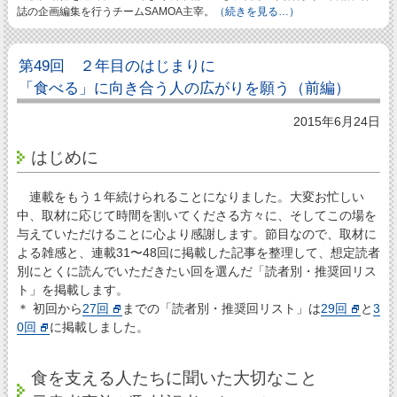
誌の企画編集を行うチームSAMOA主宰。
（続きを見る…）
第49回 ２年目のはじまりに
「食べる」に向き合う人の広がりを願う（前編）
2015年6月24日
はじめに
連載をもう１年続けられることになりました。大変お忙しい
中、取材に応じて時間を割いてくださる方々に、そしてこの場を
与えていただけることに心より感謝します。節目なので、取材に
よる雑感と、連載31〜48回に掲載した記事を整理して、想定読者
別にとくに読んでいただきたい回を選んだ「読者別・推奨回リス
ト」を掲載します。
＊ 初回から
27回
までの「読者別・推奨回リスト」は
29回
と
3
0回
に掲載しました。
食を支える人たちに聞いた大切なこと