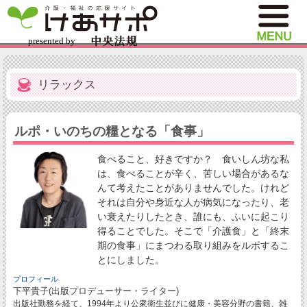
リラックス
ルポ・いのちの糧となる「食事」
食べること、好きですか？ 食いしん坊な私
は、食べることが辛く、苦しい場合があるな
んて考えたことがありませんでした。けれど
それは自分や身近な人が病気になったり、老
い衰えたりしたとき、誰にも、ふいに起こり
得ることでした。そこで「介護食」と「終末
期の食事」にまつわる取り組みをルポするこ
とにしました。
プロフィール
下平貴子(出版プロデューサー・ライター)
出版社勤務を経て、1994年より公衆衛生並びに健康・美容分野の書籍、雑