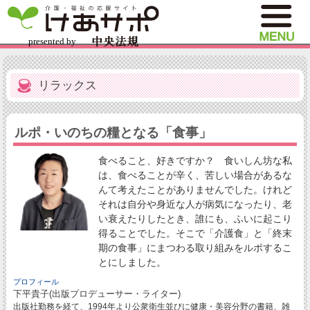
リラックス
ルポ・いのちの糧となる「食事」
食べること、好きですか？ 食いしん坊な私
は、食べることが辛く、苦しい場合があるな
んて考えたことがありませんでした。けれど
それは自分や身近な人が病気になったり、老
い衰えたりしたとき、誰にも、ふいに起こり
得ることでした。そこで「介護食」と「終末
期の食事」にまつわる取り組みをルポするこ
とにしました。
プロフィール
下平貴子(出版プロデューサー・ライター)
出版社勤務を経て、1994年より公衆衛生並びに健康・美容分野の書籍、雑