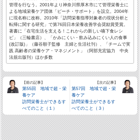
管理を行なう。2001年より神奈川県厚木市にて管理栄養士に
よる地域栄養ケア団体「ピーチ・サポート」を設立。2004年
に現名称に改称。2010年「訪問栄養指導対象者の現状分析と
転帰に関する研究」で第76回日本栄養改善学会奨励賞受賞。
著書に「在宅生活を支える！これからの新しい嚥下食レシ
ピ」（三輪書店）、「かみにくい・飲み込みにくい人の食事
(改訂版)」（藤谷順子監修 主婦と生活社刊）、「チームで実
践 高齢者の栄養ケア・マネジメント」（阿部充宏協力 中央
法規出版刊）ほか多数
【前の記事】
【次の記事】
第55回 地域で超・栄
第57回 地域で超・栄
養ケア
養ケア
訪問栄養士ができるす
訪問栄養士ができるす
べてのこと（１）
べてのこと（３）