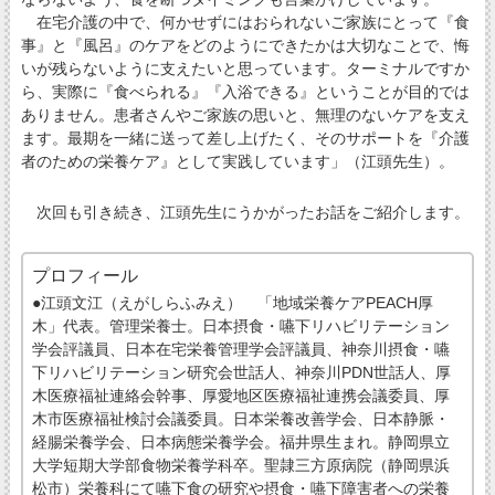
在宅介護の中で、何かせずにはおられないご家族にとって『食
事』と『風呂』のケアをどのようにできたかは大切なことで、悔
いが残らないように支えたいと思っています。ターミナルですか
ら、実際に『食べられる』『入浴できる』ということが目的では
ありません。患者さんやご家族の思いと、無理のないケアを支え
ます。最期を一緒に送って差し上げたく、そのサポートを『介護
者のための栄養ケア』として実践しています」（江頭先生）。
次回も引き続き、江頭先生にうかがったお話をご紹介します。
プロフィール
●江頭文江（えがしらふみえ） 「地域栄養ケアPEACH厚
木」代表。管理栄養士。日本摂食・嚥下リハビリテーション
学会評議員、日本在宅栄養管理学会評議員、神奈川摂食・嚥
下リハビリテーション研究会世話人、神奈川PDN世話人、厚
木医療福祉連絡会幹事、厚愛地区医療福祉連携会議委員、厚
木市医療福祉検討会議委員。日本栄養改善学会、日本静脈・
経腸栄養学会、日本病態栄養学会。福井県生まれ。静岡県立
大学短期大学部食物栄養学科卒。聖隷三方原病院（静岡県浜
松市）栄養科にて嚥下食の研究や摂食・嚥下障害者への栄養