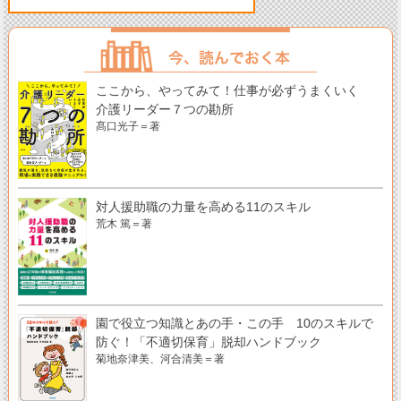
ここから、やってみて！仕事が必ずうまくいく
介護リーダー７つの勘所
髙口光子＝著
対人援助職の力量を高める11のスキル
荒木 篤＝著
園で役立つ知識とあの手・この手 10のスキルで
防ぐ！「不適切保育」脱却ハンドブック
菊地奈津美、河合清美＝著