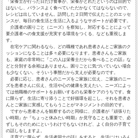
「栄養士が行った日だけ食事が、栄養がとれたというのは目的で
はないし、バランスよく食べていただかなくてはならないので、
レシピは出していません。訪問した２日間で伝えたことのエッセ
ンスが、毎日の食生活と生活に入るようなサポートが必要です。
介護者の困りごと（ニーズ）を察知し、対応することによって
要介護者への食支援が充実する環境をつくる、なども重視しま
す。
在宅ケアに関わるなら、どの職種であれ患者さんとご家族のク
ッションになることは多々必要になります。患者さんもご家族
も、家庭の非常時に『この人は栄養士だから食べることの話』な
どと分別する余裕はありません。困りごとに気づいていない場合
も少なくない。そういう事態だから支えが必要なのです。
必要に応じ、患者さんのニーズをご家族に伝え、ご家族のニー
ズを患者さんに伝え、生活や心の健康を支えたい。ニーズによっ
ては他職種のサポートをお願いするのも栄養ケアのうちです。食
に限らず、生活に寄り添うことで好循環を起こし、それを患者さ
んとご家族に実感してもらうことがマネジメントの目的です。
ですから患者さんを観察するのと同様に、介護者が『頑張りた
い時期』か『ちょっと休みたい時期』か見守ることも重要で、必
ずしもそのためにというわけでもないけれど、よく自分の子育て
の話しをしますよ。
子育てに限らず、生活者同士の話しをすると、生活にはいろん