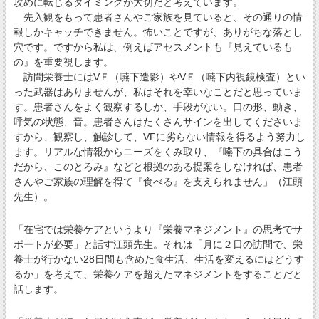
攻めに転じるタイミングが大切だと考えています。
先入観をもって患者さんやご家族を見ていると、その通りの情
報しかキャッチできません。怖いことですが、ありがちな落とし
穴です。ですから私は、例えばアセスメントも『見えているも
の』を重要視します。
訪問栄養士にはVＦ（嚥下造影）やVＥ（嚥下内視鏡検査）とい
った武器はありませんが、私はそれを幸いなことだと思っていま
す。患者さんをよく観察するしか、手段がない。口の形、動き、
呼気の状態、音。患者さんはたくさんサインを出してくださいま
すから、観察し、触診して、VFに劣らない情報を得るよう努力し
ます。リアルな情報からニーズをくみ取り、『嚥下の具合はこう
だから、このとろみ』などと根拠のある提案をしなければ、患者
さんやご家族の理解を得て『食べる』を支えられません」（江頭
先生）。
「在宅では栄養ケアというより『栄養マネジメント』の思考でサ
ポートが必要」と話す江頭先生。それは「月に２日の訪問で、栄
養士が行かない28日間も含めた食生活、生活を変えるにはどうす
るか」を考えて、栄養ケアを超えたマネジメントをすることだと
話します。