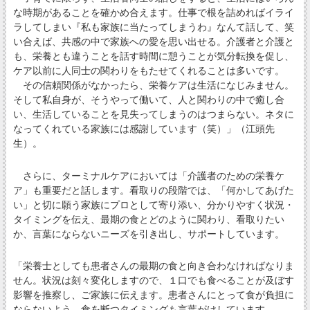
な時期があることを確かめ合えます。仕事で根を詰めればイライ
ラしてしまい『私も家族に当たってしまうわ』なんて話して、笑
い合えば、共感の中で家族への愛を思い出せる。介護者と介護と
も、栄養とも違うことを話す時間に憩うことが気分転換を促し、
ケア以前に人同士の関わりをもたせてくれることは多いです。
その信頼関係がなかったら、栄養ケアは生活になじみません。
そして私自身が、そうやって働いて、人と関わりの中で癒し合
い、生活していることを見失ってしまうのはつまらない。ネタに
なってくれている家族には感謝しています（笑）」（江頭先
生）。
さらに、ターミナルケアにおいては「介護者のための栄養ケ
ア」も重要だと話します。看取りの段階では、「何かしてあげた
い」と切に願う家族にプロとして寄り添い、分かりやすく状況・
タイミングを伝え、最期の食とどのように関わり、看取りたい
か、言葉にならないニーズを引き出し、サポートしています。
「栄養士としても患者さんの最期の食と向き合わなければなりま
せん。状況は刻々変化しますので、１口でも食べることが及ぼす
影響を推察し、ご家族に伝えます。患者さんにとって食が負担に
ならないよう、食を断つタイミングも言葉がけしています。