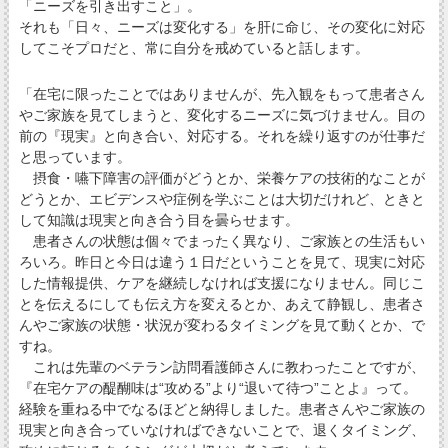
「ニーズを引き出すこと」。
それも「日々、ニーズは変化する」を肝に命じ、その変化に対応
してこそプロだと、常に自分を戒めていると話します。
「在宅に限ったことではありませんが、先入観をもって患者さん
やご家族を見てしまうと、変化するニーズに気づけません。目の
前の『現実』と向き合い、対応する。それを繰り返すのが仕事だ
と思っています。
摂食・嚥下障害の評価がどうとか、栄養ケアの技術的なことが
どうとか、エビデンスや症例を学ぶことは大切だけれど、ときと
して知識は現実と向き合う目を曇らせます。
患者さんの状態は個々でまったく異なり、ご家族との生活もい
ろいろ。昨日と今日は違う１日だということを見て、現実に対応
した情報提供、ケアを継続しなければ支援になりません。同じこ
とを伝えるにしても伝え方を変えるとか、あえて静観し、患者さ
んやご家族の状態・状況が変わるタイミングを見て動くとか、で
すね。
これは先輩のベテラン訪問看護師さんに教わったことですが、
『在宅ケアの醍醐味は“攻める”より“退いて待つ”ことよ』って。
経験を重ねる中でなるほどと納得しました。患者さんやご家族の
現実と向き合っていなければできないことで、退くタイミング、