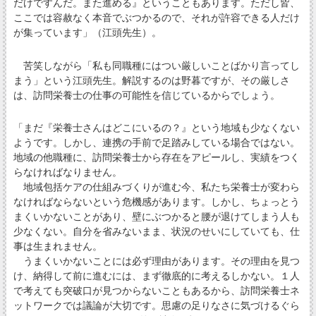
だけですんだ。また進める』ということもあります。ただし皆、
ここでは容赦なく本音でぶつかるので、それが許容できる人だけ
が集っています」（江頭先生）。
苦笑しながら「私も同職種にはつい厳しいことばかり言ってし
まう」という江頭先生。解説するのは野暮ですが、その厳しさ
は、訪問栄養士の仕事の可能性を信じているからでしょう。
「まだ『栄養士さんはどこにいるの？』という地域も少なくない
ようです。しかし、連携の手前で足踏みしている場合ではない。
地域の他職種に、訪問栄養士から存在をアピールし、実績をつく
らなければなりません。
地域包括ケアの仕組みづくりが進む今、私たち栄養士が変わら
なければならないという危機感があります。しかし、ちょっとう
まくいかないことがあり、壁にぶつかると腰が退けてしまう人も
少なくない。自分を省みないまま、状況のせいにしていても、仕
事は生まれません。
うまくいかないことには必ず理由があります。その理由を見つ
け、納得して前に進むには、まず徹底的に考えるしかない。１人
で考えても突破口が見つからないこともあるから、訪問栄養士ネ
ットワークでは議論が大切です。思慮の足りなさに気づけるぐら