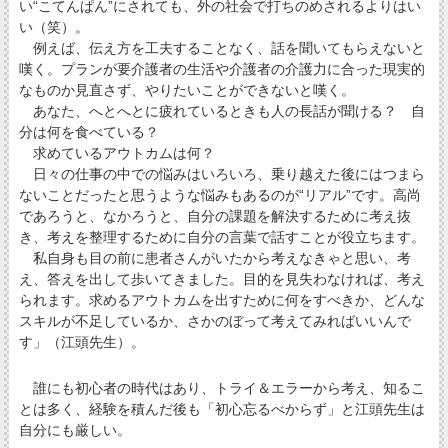
い“こてんぱん”にされても、外の社会で打ちのめされるよりはい
い（笑）。
例えば、伝え方を工夫することなく、話を聞いてもらえないと
嘆く。プランが要介護者の生活や介護者の介護力に合った現実的
なものか見直さず、やりたいことができないと嘆く。
あなた、へとへとに疲れているときも人の長話が聞ける？ 自
分は何を食べている？
求めているアウトカムは何？
日々の仕事の中での悩みはいろいろ、乗り越えた後にはつまら
ないことだったと思うような悩みもあるのが“リアル”です。高尚
であろうと、なかろうと、自分の課題を解決するために考え抜
き、考えを整理するために自分の言葉で話すことが役立ちます。
私自身も目の前に患者さんがいたから考えなきゃと思い、考
え、答えを出して歩いてきました。目的を見失わなければ、考え
られます。求めるアウトカムを出すために何をすべきか、どんな
スキルが不足しているか、さかのぼって考えてみればいいんで
す」（江頭先生）。
誰にも初心者の時代はあり、トライ＆エラーから考え、知るこ
とは多く、経験を積んだ後も「初心忘るべからず」と江頭先生は
自分にも厳しい。