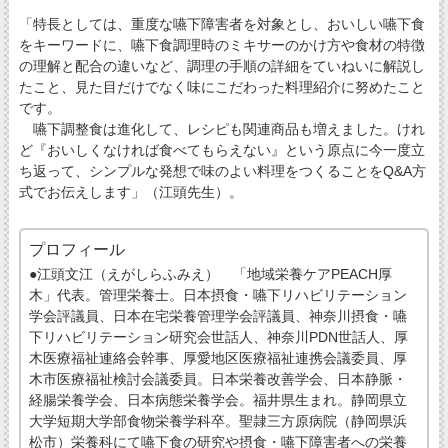
「特長としては、重度な嚥下障害者を対象とし、おいしい嚥下食
をキーワードに、嚥下食調理時のミキサーのかけ方や食材の特徴
の理解と配合の違いなど、調理の手順の詳細をていねいに解説し
たこと、見た目だけでなく味にこだわった料理紹介に努めたこと
です。
嚥下調整食は進化して、レシピも関連商品も増えました。けれ
ど『おいしくなければ食べてもらえない』という原点に今一度立
ち返って、シンプルな発想で味のよい料理をつくることをQ&A方
式でお伝えします」（江頭先生）。
プロフィール
●江頭文江（えがしらふみえ） 「地域栄養ケアPEACH厚
木」代表。管理栄養士。日本摂食・嚥下リハビリテーション
学会評議員、日本在宅栄養管理学会評議員、神奈川摂食・嚥
下リハビリテーション研究会世話人、神奈川PDN世話人、厚
木医療福祉連絡会幹事、厚愛地区医療福祉連携会議委員、厚
木市医療福祉検討会議委員。日本栄養改善学会、日本静脈・
経腸栄養学会、日本病態栄養学会。福井県生まれ。静岡県立
大学短期大学部食物栄養学科卒。聖隷三方原病院（静岡県浜
松市）栄養科にて嚥下食の研究や摂食・嚥下障害者への栄養