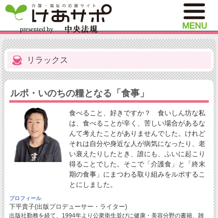
リラックス
ルポ・いのちの糧となる「食事」
食べること、好きですか？ 食いしん坊な私
は、食べることが辛く、苦しい場合があるな
んて考えたことがありませんでした。けれど
それは自分や身近な人が病気になったり、老
い衰えたりしたとき、誰にも、ふいに起こり
得ることでした。そこで「介護食」と「終末
期の食事」にまつわる取り組みをルポするこ
とにしました。
プロフィール
下平貴子(出版プロデューサー・ライター)
出版社勤務を経て、1994年より公衆衛生並びに健康・美容分野の書籍、雑