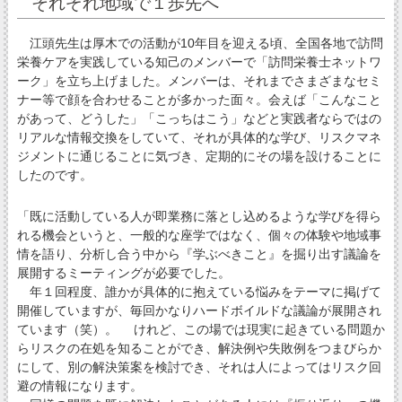
それぞれ地域で１歩先へ
江頭先生は厚木での活動が10年目を迎える頃、全国各地で訪問
栄養ケアを実践している知己のメンバーで「訪問栄養士ネットワ
ーク」を立ち上げました。メンバーは、それまでさまざまなセミ
ナー等で顔を合わせることが多かった面々。会えば「こんなこと
があって、どうした」「こっちはこう」などと実践者ならではの
リアルな情報交換をしていて、それが具体的な学び、リスクマネ
ジメントに通じることに気づき、定期的にその場を設けることに
したのです。
「既に活動している人が即業務に落とし込めるような学びを得ら
れる機会というと、一般的な座学ではなく、個々の体験や地域事
情を語り、分析し合う中から『学ぶべきこと』を掘り出す議論を
展開するミーティングが必要でした。
年１回程度、誰かが具体的に抱えている悩みをテーマに掲げて
開催していますが、毎回かなりハードボイルドな議論が展開され
ています（笑）。 けれど、この場では現実に起きている問題か
らリスクの在処を知ることができ、解決例や失敗例をつまびらか
にして、別の解決策案を検討でき、それは人によってはリスク回
避の情報になります。