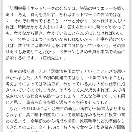
「訪問栄養士ネットワークの会合では、議論の中でエラーを振り
返り、考え、答えを見出す。それはネットワークの仲間ではな
く、それぞれ自分ですること。パッと分かり、次へ行ける人もい
れば、時間がかかる人もいます。答えを出すのに時間がかかって
も、考えながら動き、考えていることをムダにしなければいい。
そして答えは１つじゃないかもしれないから、仕事を続けてい
けば、数年後には別の答えを出す自分になっているかも。その振
り返りも必要なことだから、ベテランも含め全員が本気で議論に
参加するのです」（江頭先生）。
取材の帰り道、ふと「艱難汝を玉にす」ということわざを思い
浮かべました。人生の別の問題でではなく、仕事で悩めることは
考えようによっては幸福です。分かっている人は大変な仕事に抱
きついていくのでしょうか。そうやって人が成長すれば、人で構
成されている社会も成熟するでしょう。どんな仕事であっても同
じと思え、筆者も自分を振り返らざるを得ませんでした。
なお、今月10日には江頭先生の新しい著作が三輪書店より出版
されます。真に嚥下調整食について理解を深めるために役立つ書
となるよう、今年初めから構成や撮影、原稿執筆などの準備をし
てきたとのこと。タイトルは「おうちで食べる！飲み込みが困難