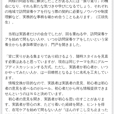
同様の問題を既に解決したことがある人には『振り返り』の機
会になり、それも新たな気づきや学びになるでしょう。それぞれ
の地域で訪問栄養ケアを行なう際の契約に必要なノウハウや制度
理解など、実務的な事柄を確かめ合うこともあります」（江頭先
生）。
当初は実践者だけの会合でしたが、回を重ねる中、訪問栄養ケ
アを始めて間もない人や、いつか訪問栄養ケアをしたいという栄
養士からも参加希望があり、門戸を開きました。
「皆に実りがある集まりであり続けるよう、随時スタイルを見直
す必要はあると思っていますが、現在は同じテーマを共にグルー
プディスカッションする方式。ただし、実践者か初心者か、いつ
かやってみたい人か、は一目瞭然となるように名札を工夫してい
ます。
情報交換が目的なので、実践者は実践者の意見、初心者は初心
者の意見を述べるのがルール。初心者だから何も情報提供できま
せんというのはＮＧと決めています。
初心者の意見を聞き、実践者が初心を思い出すことがありま
す。実践者が苦心の末、たどり着いた経緯を聞き、ヒントを得
て、在宅ケアを始めて間もない人が『ほんのすこし立ち止まった