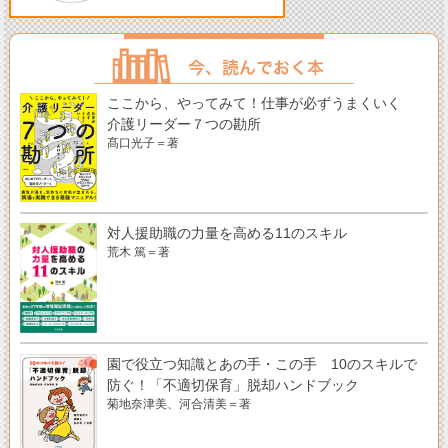
ここから、やってみて！仕事が必ずうまくいく
介護リーダー７つの勘所
髙口光子＝著
対人援助職の力量を高める11のスキル
荒木 篤＝著
園で役立つ知識とあの手・この手 10のスキルで
防ぐ！「不適切保育」脱却ハンドブック
菊地奈津美、河合清美＝著