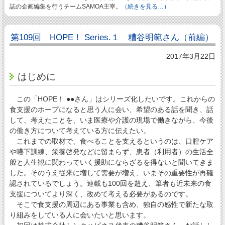
誌の企画編集を行うチームSAMOA主宰。
（続きを見る…）
第109回 HOPE！ Series.１ 糟谷明範さん（前編）
2017年3月22日
はじめに
この「HOPE！ ●●さん」はシリーズ化したいです。これからの
食支援のホープになると思う人に会い、希望のある話を聞き、話
して、考えたことを、いま医療や介護の現場で働きながら、今後
の働き方について考えている方に伝えたい。
これまでの取材で、食べることを支えるというのは、口腔ケア
や嚥下訓練、栄養啓発などに留まらず、患者（利用者）の生活全
般と人生観に関わっていく援助にならざるを得ないと聞いてきま
した。そのうえ従来に増して需要が増え、いまその重要性が再確
認されているでしょう。連載も100回を超え、筆者も近未来の食
支援についてより深く、改めて考える必要があるのです。
そこで食支援の周辺にある事業も含め、独自の感性で新たな取
り組みをしている人に会いたいと思います。