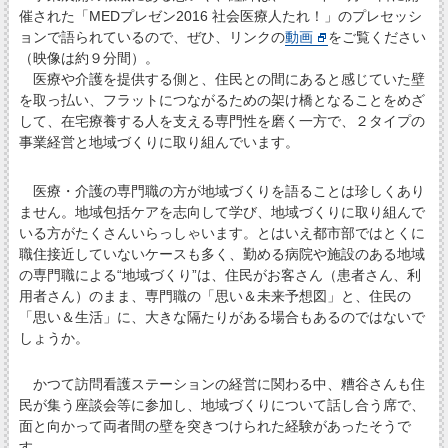
催された「MEDプレゼン2016 社会医療人たれ！」のプレセッシ
ョンで語られているので、ぜひ、リンクの
動画
をご覧ください
（映像は約９分間）。
医療や介護を提供する側と、住民との間にあると感じていた壁
を取っ払い、フラットにつながるための架け橋となることをめざ
して、在宅療養する人を支える専門性を磨く一方で、２タイプの
事業経営と地域づくりに取り組んでいます。
医療・介護の専門職の方が地域づくりを語ることは珍しくあり
ません。地域包括ケアを志向して学び、地域づくりに取り組んで
いる方がたくさんいらっしゃいます。とはいえ都市部ではとくに
職住接近していないケースも多く、勤める病院や施設のある地域
の専門職による“地域づくり”は、住民がお客さん（患者さん、利
用者さん）のまま、専門職の「思い＆未来予想図」と、住民の
「思い＆生活」に、大きな隔たりがある場合もあるのではないで
しょうか。
かつて訪問看護ステーションの経営に関わる中、糟谷さんも住
民が集う座談会等に参加し、地域づくりについて話し合う席で、
面と向かって両者間の壁を突きつけられた経験があったそうで
す。