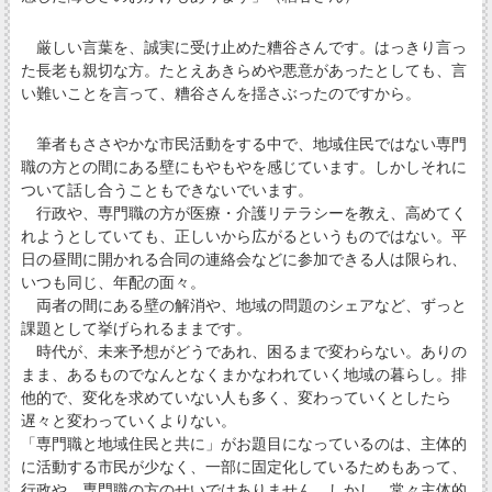
厳しい言葉を、誠実に受け止めた糟谷さんです。はっきり言っ
た長老も親切な方。たとえあきらめや悪意があったとしても、言
い難いことを言って、糟谷さんを揺さぶったのですから。
筆者もささやかな市民活動をする中で、地域住民ではない専門
職の方との間にある壁にもやもやを感じています。しかしそれに
ついて話し合うこともできないでいます。
行政や、専門職の方が医療・介護リテラシーを教え、高めてく
れようとしていても、正しいから広がるというものではない。平
日の昼間に開かれる合同の連絡会などに参加できる人は限られ、
いつも同じ、年配の面々。
両者の間にある壁の解消や、地域の問題のシェアなど、ずっと
課題として挙げられるままです。
時代が、未来予想がどうであれ、困るまで変わらない。ありの
まま、あるものでなんとなくまかなわれていく地域の暮らし。排
他的で、変化を求めていない人も多く、変わっていくとしたら
遅々と変わっていくよりない。
「専門職と地域住民と共に」がお題目になっているのは、主体的
に活動する市民が少なく、一部に固定化しているためもあって、
行政や、専門職の方のせいではありません。しかし、常々主体的