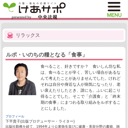
リラックス
ルポ・いのちの糧となる「食事」
食べること、好きですか？ 食いしん坊な私
は、食べることが辛く、苦しい場合があるな
んて考えたことがありませんでした。けれど
それは自分や身近な人が病気になったり、老
い衰えたりしたとき、誰にも、ふいに起こり
得ることでした。そこで「介護食」と「終末
期の食事」にまつわる取り組みをルポするこ
とにしました。
プロフィール
下平貴子(出版プロデューサー・ライター)
出版社勤務を経て、1994年より公衆衛生並びに健康・美容分野の書籍、雑