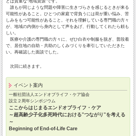
とは貴重な“地域資源”です。
誰もが同じような問題や障害に生きづらさを感じるときが来る
可能性があること。ひとつの家庭で背負うには荷が重い悩み、苦
しみをもつ可能性があること。それを理解している専門職の方々
が、地域の内側から身内として声をあげ、行動してくれたら頼も
しい。
医療や介護の専門職の方々に、ぜひ白衣や制服を脱ぎ、普段着
で、居住地の自助・共助のしくみづくりを牽引していただきた
い。再確認した面談でした。
次回に続きます。
イベント案内
一般社団法人エンドオブライフ・ケア協会
設立２周年シンポジウム
ここからはじまるエンドオブライフ・ケア
～超高齢少子化多死時代における”つながり”を考える
～
Beginning of End-of-Life Care