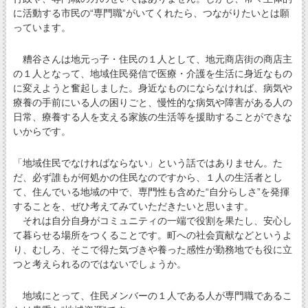
に活動する市民の“専門職”がいてくれたら、つながりたいとは願
っています。
糟谷さんは地元っ子・住民の１人として、地元商店街の商店主
の１人となって、地域住民発信で医療・介護を生活に身近なもの
に変えようと奮起しました。身近なものにならなければ、病気や
療養の手前にいる人の困りごと、慢性的な病気や障害がある人の
日常、療養する人を支える家族の生活等を援助することができな
いからです。
「地域住民でなければならない」という話ではありません。た
だ、必ず誰もが何処かの住民なのですから、１人の生活者とし
て、住んでいる地域の中で、専門性も含めた“自分らしさ”を発揮
することを、ぜひ考えてみていただきたいと思います。
それは自分自身がコミュニティの一端で役割を果たし、安心し
て暮らせる場所をつくることです。町への社会貢献などというよ
り、むしろ、そこで得た気づきや養った感性が勤務地でも役に立
つと考えられるのではないでしょうか。
地域にとって、住民メンバーの１人である人が専門職であるこ