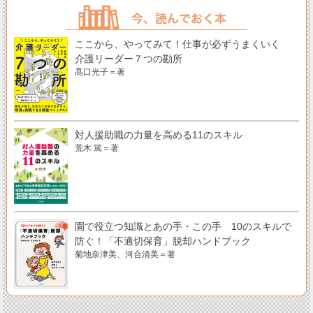
ここから、やってみて！仕事が必ずうまくいく
介護リーダー７つの勘所
髙口光子＝著
対人援助職の力量を高める11のスキル
荒木 篤＝著
園で役立つ知識とあの手・この手 10のスキルで
防ぐ！「不適切保育」脱却ハンドブック
菊地奈津美、河合清美＝著