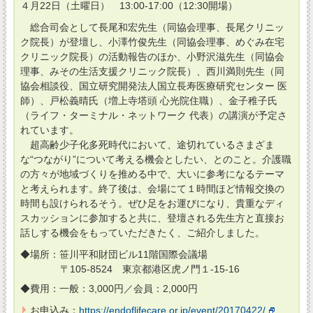
４月22日（土曜日） 13:00-17:00（12:30開場）
総合司会として長尾和宏先生（同協会理事、長尾クリニッ
ク院長）が登壇し、小澤竹俊先生（同協会理事、めぐみ在宅
クリニック院長）の活動報告のほか、小野沢滋先生（同協会
理事、みその生活支援クリニック院長）、西川満則先生（同
協会相談役、国立研究開発法人国立長寿医療研究センター 医
師）、戸松義晴氏（増上寺塔頭 心光院住職）、金子稚子氏
（ライフ・ターミナル・ネットワーク 代表）の講演が予定さ
れています。
超高齢少子化多死時代において、途切れているさまざま
な“つながり”について考える機会としたい、とのこと。介護職
の方々が地域づくりを推める中で、大いに参考になるテーマ
と考えられます。終了後は、会場にて１時間ほど情報交換の
時間も設けられるそう。ぜひ足をお運びになり、貴重なディ
スカッションに参加すると共に、登壇される先生方と直接お
話しする機会をもっていただきたく、ご紹介しました。
◆場所：笹川平和財団ビル11階国際会議場
〒105-8524 東京都港区虎ノ門１-15-16
◆費用：一般：3,000円／会員：2,000円
お申込み：
https://endoflifecare.or.jp/event/20170422/