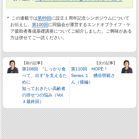
＊ この連載では
第89回
に設立１周年記念シンポジウムについて
お伝えし、
第100回
に同協会が運営するエンドオブライフ・ケ
ア援助者養成基礎講座についてご紹介しました。ご興味がある
方は併せてご一読ください。
【前の記事】
【次の記事】
第108回 “しっかり食
第110回 HOPE！
べて、出す”を支えるた
Series.１ 糟谷明範さ
めに
ん（後編）
知っておきたい高齢者
の排せつの悩み（Vol.
４最終回）