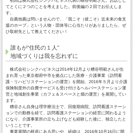
初回は株式会社シンクハピネス代表の糟谷明範さん。お話しし
てとくに２つのことを考えました。前後編の２回でお伝えしま
す。
自薦他薦は問いませんので、「我こそ（彼こそ）近未来の食支
援のホープ」という人物・団体等に心当たりがありましたら、ぜ
ひ取材先として教えてください！
誰もが“住民の１人”
地域づくりは我を忘れずに
株式会社シンクハピネスは2014年12月より糟谷明範さんが生
まれ育った東京都府中市を拠点にした医療・介護事業（訪問看
護・リハビリステーションの運営）を開始、2016年５月より介護
保険制度外の自費サービスも受け付けるヘルパーステーション運
営と地域創生事業（カフェ＆スペースと畑の運営）を展開してい
ます。
糟谷さん自身は理学療法士で、回復期病院、訪問看護ステーシ
ョンでの勤務を経て、訪問看護ステーションの経営に関わるよう
になり、介護事業所の立ち上げなども経験した後に、独立したと
いうことです。
事業展開の根底にある思いや、経緯は、2016年10月16日に開