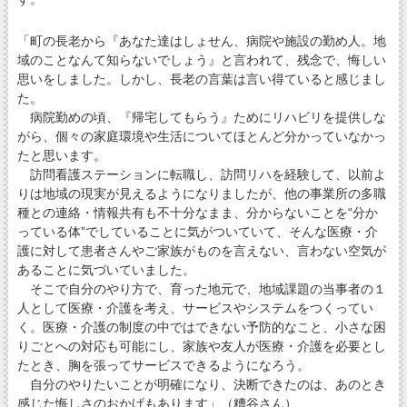
「町の長老から『あなた達はしょせん、病院や施設の勤め人。地
域のことなんて知らないでしょう』と言われて、残念で、悔しい
思いをしました。しかし、長老の言葉は言い得ていると感じまし
た。
病院勤めの頃、『帰宅してもらう』ためにリハビリを提供しな
がら、個々の家庭環境や生活についてほとんど分かっていなかっ
たと思います。
訪問看護ステーションに転職し、訪問リハを経験して、以前よ
りは地域の現実が見えるようになりましたが、他の事業所の多職
種との連絡・情報共有も不十分なまま、分からないことを“分か
っている体”でしていることに気がついていて、そんな医療・介
護に対して患者さんやご家族がものを言えない、言わない空気が
あることに気づいていました。
そこで自分のやり方で、育った地元で、地域課題の当事者の１
人として医療・介護を考え、サービスやシステムをつくってい
く。医療・介護の制度の中ではできない予防的なこと、小さな困
りごとへの対応も可能にし、家族や友人が医療・介護を必要とし
たとき、胸を張ってサービスできるようになろう。
自分のやりたいことが明確になり、決断できたのは、あのとき
感じた悔しさのおかげもあります」（糟谷さん）