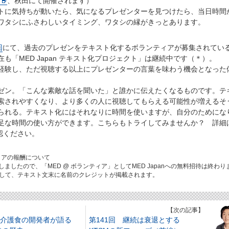
、秋田にて開催されます）
に気持ちが動いたら、気になるプレゼンターを見つけたら、当日時間
ワタシにふさわしいタイミング、ワタシの縁がきっとあります。
回
にて、過去のプレゼンをテキスト化するボランティアが募集されてい
も「MED Japan テキスト化プロジェクト」は継続中です（＊）。
験し、ただ視聴する以上にプレゼンターの言葉を味わう機会となった
ン。「こんな素敵な話を聞いた」と誰かに伝えたくなるものです。テ
索されやすくなり、より多くの人に視聴してもらえる可能性が増えるそ
られる。テキスト化にはそれなりに時間を使いますが、自分のためにな
足な時間の使い方ができます。こちらもトライしてみませんか？ 詳細
確認ください。
ィアの報酬について
8は終了しましたので、「MED @ ボランティア」としてMED Japanへの無料招待は終わり
して、テキスト文末に名前のクレジットが掲載されます。
】
【次の記事】
 介護食の開発者が語る
第141回 継続は衰退とする