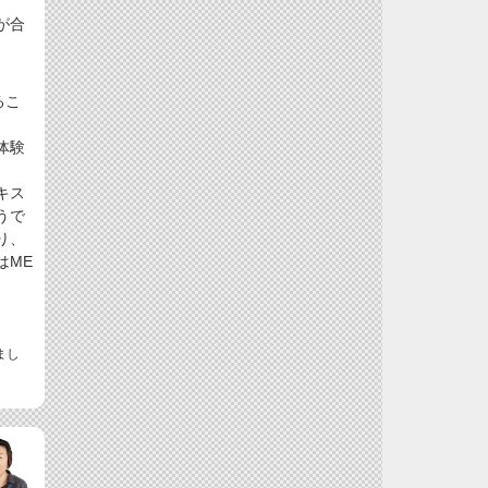
が合
るこ
体験
キス
うで
り、
はME
まし