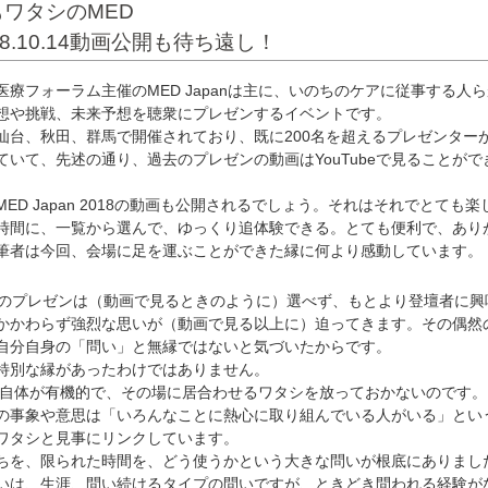
ワタシのMED
8.10.14動画公開も待ち遠し！
フォーラム主催のMED Japanは主に、いのちのケアに従事する人
想や挑戦、未来予想を聴衆にプレゼンするイベントです。
台、秋田、群馬で開催されており、既に200名を超えるプレゼンター
いて、先述の通り、過去のプレゼンの動画はYouTubeで見ることがで
D Japan 2018の動画も公開されるでしょう。それはそれでとても楽
時間に、一覧から選んで、ゆっくり追体験できる。とても便利で、あり
筆者は今回、会場に足を運ぶことができた縁に何より感動しています。
のプレゼンは（動画で見るときのように）選べず、もとより登壇者に興
かかわらず強烈な思いが（動画で見る以上に）迫ってきます。その偶然
自分自身の「問い」と無縁ではないと気づいたからです。
別な縁があったわけではありません。
an自体が有機的で、その場に居合わせるワタシを放っておかないのです。
事象や意思は「いろんなことに熱心に取り組んでいる人がいる」とい
ワタシと見事にリンクしています。
を、限られた時間を、どう使うかという大きな問いが根底にありまし
は、生涯、問い続けるタイプの問いですが、ときどき問われる経験が