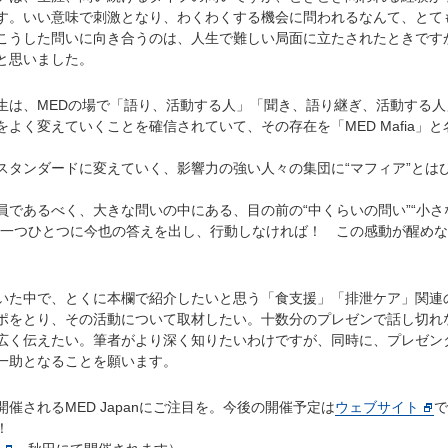
す。いい意味で刺激となり、わくわくする機会に問われるなんて、とて
こうした問いに向き合うのは、人生で難しい局面に立たされたときです
と思いました。
は、MEDの場で「語り、活動する人」「聞き、語り継ぎ、活動する人
よく変えていくことを確信されていて、その存在を「MED Mafia」と
タンダードに変えていく、影響力の強い人々の集団に“マフィア”とは
であるべく、大きな問いの中にある、目の前の“中くらいの問い”“小さ
、一つひとつに今也の答えを出し、行動しなければ！ この感動が醒めな
た中で、とくに本欄で紹介したいと思う「食支援」「排泄ケア」関連
ポをとり、その活動について取材したい。十数分のプレゼンで話し切れ
広く伝えたい。筆者がより深く知りたいわけですが、同時に、プレゼン
一助となることを願います。
されるMED Japanにご注目を。今後の開催予定は
ウェブサイト
で
！