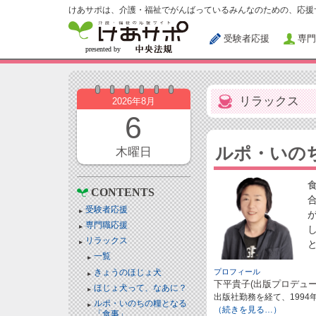
けあサポは、介護・福祉でがんばっているみんなのための、応援
受験者応援
専門
リラックス
2026年8月
6
ルポ・いの
木曜日
CONTENTS
受験者応援
専門職応援
リラックス
一覧
きょうのほじょ犬
プロフィール
下平貴子(出版プロデュー
ほじょ犬って、なあに？
出版社勤務を経て、199
ルポ・いのちの糧となる
（続きを見る…）
「食事」