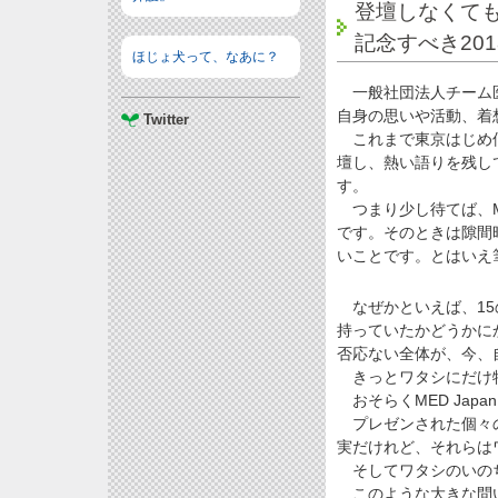
登壇しなくても
記念すべき201
ほじょ犬って、なあに？
一般社団法人チーム医療
自身の思いや活動、着
Twitter
これまで東京はじめ仙
壇し、熱い語りを残して
す。
つまり少し待てば、ME
です。そのときは隙間
いことです。とはいえ
なぜかといえば、15
持っていたかどうかに
否応ない全体が、今、
きっとワタシにだけ特
おそらくMED Jap
プレゼンされた個々の
実だけれど、それらは
そしてワタシのいのち
このような大きな問い