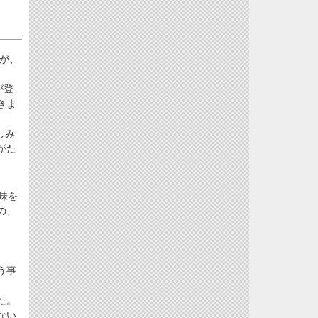
らが、
が登
きま
しみ
がた
味を
の、
う事
た。
ない