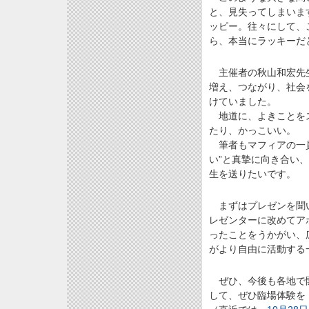
と、見失ってしまいま
ッピー。往々にして、
ら、本当にラッキーだ
主催者の秋山和宏先生
増え、つながり、社会を
けていました。
地道に、よきことをス
たり、かっこいい。
筆者もマフィアの一員
い”と真摯に向き合い
生を送りたいです。
まずはプレゼンを聞い
レゼンターに改めてア
ったことをうかがい、
がより自由に活動する
ぜひ、今後も各地で開催
して、ぜひ臨場体験を