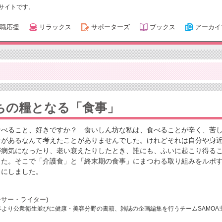
サイトです。
職応援
リラックス
サポーターズ
ブックス
アーカイ
ちの糧となる「食事」
食べること、好きですか？ 食いしん坊な私は、食べることが辛く、苦
合があるなんて考えたことがありませんでした。けれどそれは自分や身
が病気になったり、老い衰えたりしたとき、誰にも、ふいに起こり得る
した。そこで「介護食」と「終末期の食事」にまつわる取り組みをルポ
とにしました。
サー・ライター)
4年より公衆衛生並びに健康・美容分野の書籍、雑誌の企画編集を行うチームSAMOA