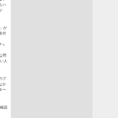
もハ
か
」が
名付
ぴっ
な問
い人
のプ
なか
ター
確認