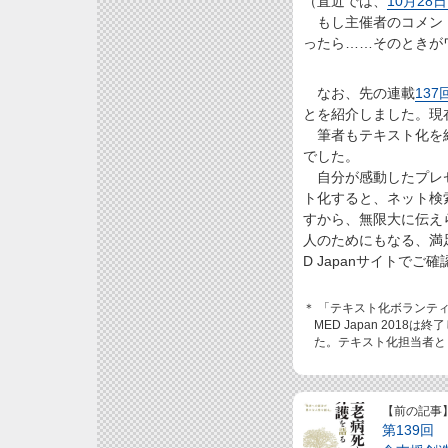
（直近では、
10月28日
もし主催者のコメント
ったら……そのときが
なお、先の連載
137
とを紹介しました。現在
筆者もテキスト化を経
でした。
自分が感動したプレゼ
ト化すると、ネット検
すから、無限大に伝え
人のためにもなる、満
D Japanサイトでご
＊ 「テキスト化ボランテ
MED Japan 201
た。テキスト化担当者と
【前の記事
第139回