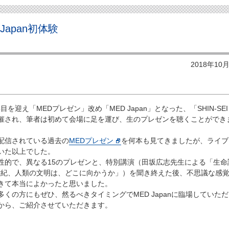
Japan初体験
2018年10
目を迎え「MEDプレゼン」改め「MED Japan」となった、「SHIN-SE
18」が開催され、筆者は初めて会場に足を運び、生のプレゼンを聴くことができ
で配信されている過去の
MEDプレゼン
を何本も見てきましたが、ライブ
いた以上でした。
的で、異なる15のプレゼンと、特別講演（田坂広志先生による「生命
1世紀、人類の文明は、どこに向かうか」）を聞き終えた後、不思議な感
きて本当によかったと思いました。
の方にもぜひ、然るべきタイミングでMED Japanに臨場していた
から、ご紹介させていただきます。