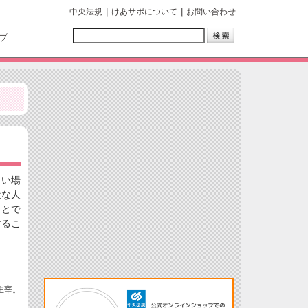
中央法規
けあサポについて
お問い合わせ
ブ
しい場
近な人
ことで
するこ
主宰。