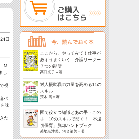
月24日
ここから、やってみて！仕事が
必ずうまくいく 介護リーダー
I M
７つの勘所
まし
髙口光子＝著
対人援助職の力量を高める11の
で視
スキル
荒木 篤＝著
論パ
覚を味
園で役立つ知識とあの手・この
だきた
手 10のスキルで防ぐ！「不適
切保育」脱却ハンドブック
菊地奈津美、河合清美＝著