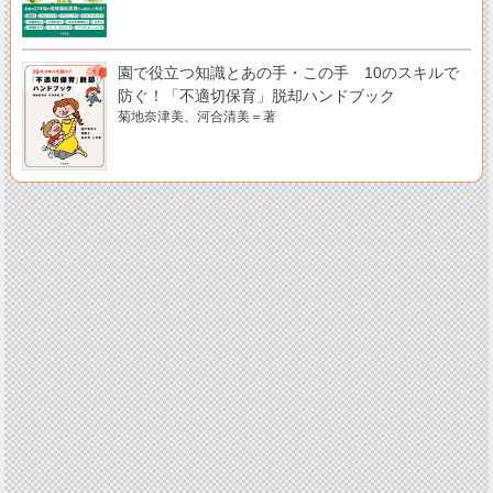
園で役立つ知識とあの手・この手 10のスキルで
防ぐ！「不適切保育」脱却ハンドブック
菊地奈津美、河合清美＝著