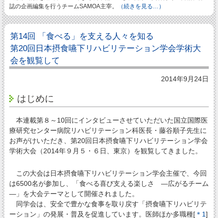
誌の企画編集を行うチームSAMOA主宰。
（続きを見る…）
第14回 「食べる」を支える人々を知る
第20回日本摂食嚥下リハビリテーション学会学術大
会を観覧して
2014年9月24日
はじめに
本連載第８～10回にインタビューさせていただいた国立国際医
療研究センター病院リハビリテーション科医長・藤谷順子先生に
お声がけいただき、第20回日本摂食嚥下リハビリテーション学会
学術大会（2014年９月５・６日、東京）を観覧してきました。
この大会は日本摂食嚥下リハビリテーション学会主催で、今回
は6500名が参加し、「食べる喜び支える楽しさ —広がるチーム
—」を大会テーマとして開催されました。
同学会は、安全で豊かな食事を取り戻す「摂食嚥下リハビリテ
ーション」の発展・普及を促進しています。医師ほか多職種[
＊1
]