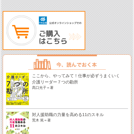
ここから、やってみて！仕事が必ずうまくいく
介護リーダー７つの勘所
髙口光子＝著
対人援助職の力量を高める11のスキル
荒木 篤＝著