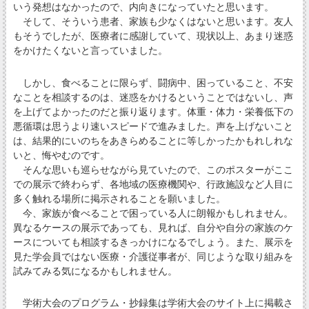
いう発想はなかったので、内向きになっていたと思います。
そして、そういう患者、家族も少なくはないと思います。友人
もそうでしたが、医療者に感謝していて、現状以上、あまり迷惑
をかけたくないと言っていました。
しかし、食べることに限らず、闘病中、困っていること、不安
なことを相談するのは、迷惑をかけるということではないし、声
を上げてよかったのだと振り返ります。体重・体力・栄養低下の
悪循環は思うより速いスピードで進みました。声を上げないこと
は、結果的にいのちをあきらめることに等しかったかもれしれな
いと、悔やむのです。
そんな思いも巡らせながら見ていたので、このポスターがここ
での展示で終わらず、各地域の医療機関や、行政施設など人目に
多く触れる場所に掲示されることを願いました。
今、家族が食べることで困っている人に朗報かもしれません。
異なるケースの展示であっても、見れば、自分や自分の家族のケ
ースについても相談するきっかけになるでしょう。また、展示を
見た学会員ではない医療・介護従事者が、同じような取り組みを
試みてみる気になるかもしれません。
学術大会のプログラム・抄録集は学術大会のサイト上に掲載さ