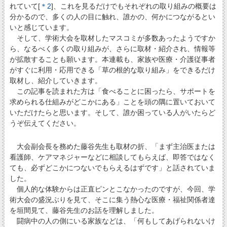
れていて[
＊2
]、これを見るだけでもそれぞれの取り組みの概要は
分かるので、多くの人の目に触れ、誰かの、何かにつながるとい
いと感じています。
そして、学術大会を取材したマスコミが多数あったようですか
ら、なるべく多くの取り組みが、さらに取材・紹介され、情報等
が拡散することも願います。本連載も、家族や医療・介護従事者
がすぐに利用・応用できる「草の根的な取り組み」をできるだけ
取材し、紹介していきます。
この記事を読まれた方は「食べることに困ったら、サポートを
求められる仕組みがどこかにある」ことを頭の隅に置いておいて
いただけたらと思います。そして、誰か困っている人がいたらど
うぞ伝えてください。
大会副会長を務めた藤谷先生も取材の折、「まず主治医または
看護師、ケアマネジャーなどに相談してもらえば、即答ではなく
ても、必ずどこかにつないでもらえるはずです」と話されていま
した。
個人的な体験からは正直ピンとこなかったのですが、今回、学
術大会の盛況ぶりを見て、そこに集う熱心な医療・福祉関係者達
を垣間見て、藤谷先生のお話を理解しました。
闘病中の人の側にいる家族などは、「何もしてあげられないけ