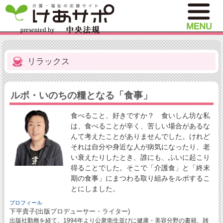
リラックス
ルポ・いのちの糧となる「食事」
食べること、好きですか？ 食いしん坊な私
は、食べることが辛く、苦しい場合があるな
んて考えたことがありませんでした。けれど
それは自分や身近な人が病気になったり、老
い衰えたりしたとき、誰にも、ふいに起こり
得ることでした。そこで「介護食」と「終末
期の食事」にまつわる取り組みをルポするこ
とにしました。
プロフィール
下平貴子(出版プロデューサー・ライター)
出版社勤務を経て、1994年より公衆衛生並びに健康・美容分野の書籍、雑