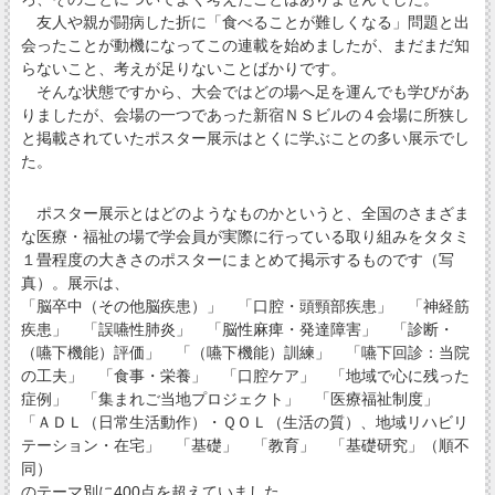
友人や親が闘病した折に「食べることが難しくなる」問題と出
会ったことが動機になってこの連載を始めましたが、まだまだ知
らないこと、考えが足りないことばかりです。
そんな状態ですから、大会ではどの場へ足を運んでも学びがあ
りましたが、会場の一つであった新宿ＮＳビルの４会場に所狭し
と掲載されていたポスター展示はとくに学ぶことの多い展示でし
た。
ポスター展示とはどのようなものかというと、全国のさまざま
な医療・福祉の場で学会員が実際に行っている取り組みをタタミ
１畳程度の大きさのポスターにまとめて掲示するものです（写
真）。展示は、
「脳卒中（その他脳疾患）」 「口腔・頭頸部疾患」 「神経筋
疾患」 「誤嚥性肺炎」 「脳性麻痺・発達障害」 「診断・
（嚥下機能）評価」 「（嚥下機能）訓練」 「嚥下回診：当院
の工夫」 「食事・栄養」 「口腔ケア」 「地域で心に残った
症例」 「集まれご当地プロジェクト」 「医療福祉制度」
「ＡＤＬ（日常生活動作）・ＱＯＬ（生活の質）、地域リハビリ
テーション・在宅」 「基礎」 「教育」 「基礎研究」（順不
同）
のテーマ別に400点を超えていました。