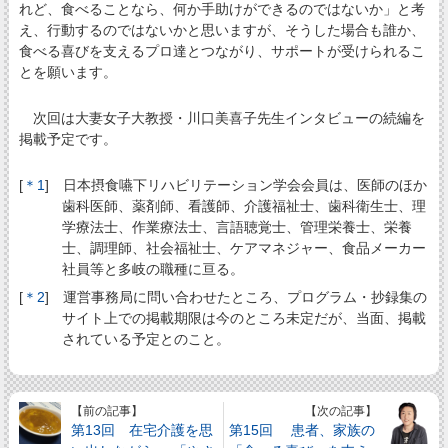
れど、食べることなら、何か手助けができるのではないか」と考
え、行動するのではないかと思いますが、そうした場合も誰か、
食べる喜びを支えるプロ達とつながり、サポートが受けられるこ
とを願います。
次回は大妻女子大教授・川口美喜子先生インタビューの続編を
掲載予定です。
[
＊1
] 日本摂食嚥下リハビリテーション学会会員は、医師のほか
歯科医師、薬剤師、看護師、介護福祉士、歯科衛生士、理
学療法士、作業療法士、言語聴覚士、管理栄養士、栄養
士、調理師、社会福祉士、ケアマネジャー、食品メーカー
社員等と多岐の職種に亘る。
[
＊2
] 運営事務局に問い合わせたところ、プログラム・抄録集の
サイト上での掲載期限は今のところ未定だが、当面、掲載
されている予定とのこと。
【前の記事】
【次の記事】
第13回 在宅介護を思
第15回 患者、家族の