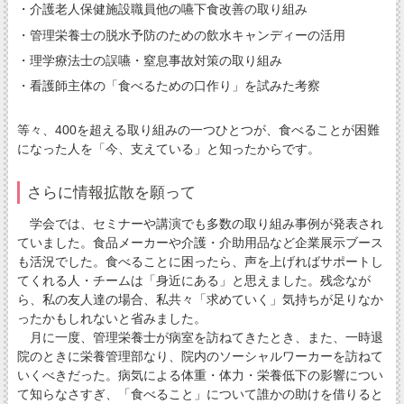
・介護老人保健施設職員他の嚥下食改善の取り組み
・管理栄養士の脱水予防のための飲水キャンディーの活用
・理学療法士の誤嚥・窒息事故対策の取り組み
・看護師主体の「食べるための口作り」を試みた考察
等々、400を超える取り組みの一つひとつが、食べることが困難
になった人を「今、支えている」と知ったからです。
さらに情報拡散を願って
学会では、セミナーや講演でも多数の取り組み事例が発表され
ていました。食品メーカーや介護・介助用品など企業展示ブース
も活況でした。食べることに困ったら、声を上げればサポートし
てくれる人・チームは「身近にある」と思えました。残念なが
ら、私の友人達の場合、私共々「求めていく」気持ちが足りなか
ったかもしれないと省みました。
月に一度、管理栄養士が病室を訪ねてきたとき、また、一時退
院のときに栄養管理部なり、院内のソーシャルワーカーを訪ねて
いくべきだった。病気による体重・体力・栄養低下の影響につい
て知らなさすぎ、「食べること」について誰かの助けを借りると