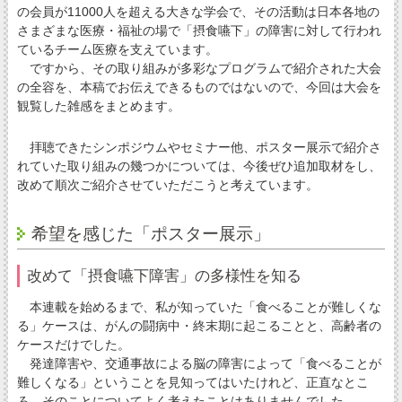
の会員が11000人を超える大きな学会で、その活動は日本各地の
さまざまな医療・福祉の場で「摂食嚥下」の障害に対して行われ
ているチーム医療を支えています。
ですから、その取り組みが多彩なプログラムで紹介された大会
の全容を、本稿でお伝えできるものではないので、今回は大会を
観覧した雑感をまとめます。
拝聴できたシンポジウムやセミナー他、ポスター展示で紹介さ
れていた取り組みの幾つかについては、今後ぜひ追加取材をし、
改めて順次ご紹介させていただこうと考えています。
希望を感じた「ポスター展示」
改めて「摂食嚥下障害」の多様性を知る
本連載を始めるまで、私が知っていた「食べることが難しくな
る」ケースは、がんの闘病中・終末期に起こることと、高齢者の
ケースだけでした。
発達障害や、交通事故による脳の障害によって「食べることが
難しくなる」ということを見知ってはいたけれど、正直なとこ
ろ、そのことについてよく考えたことはありませんでした。