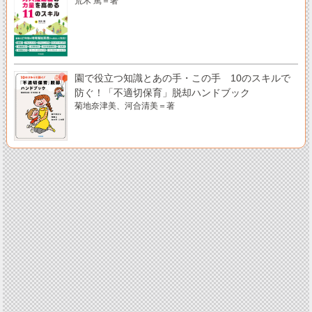
荒木 篤＝著
園で役立つ知識とあの手・この手 10のスキルで
防ぐ！「不適切保育」脱却ハンドブック
菊地奈津美、河合清美＝著