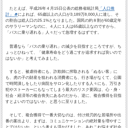
たとえば、平成26年４月15日公表の総務省統計局
「人口推
計」
によれば、65歳以上の人口が3,189万8,000人に達し、そ
の割合は総人口の25.1%となりました。国民の約８割が60歳定年
のサラリーマンなのに、４人に１人は65歳以上なのですから、
「バスに乗り遅れる」人々だって急増するはずです。
普通なら「バスの乗り遅れ」の減少を目指すところですが、ち
ょっとひねって、「健康寿命をどう過ごすか追求すれば良いので
はないか」と考えてみました。
すると、被虐待者にも、詐欺師に搾取される「ぬるい客」に
も、虎の子の財産を狙われる消費者にも、行き場がなくて、公園
で時間潰しをしたり病院をサロン化したりする人々にも、万引き
犯やストーカーにもなってしまう最大のリスク要因は、心・身・
社会・経済等の複合喪失にあるのだから、逆に、複合獲得を目指
すとよいのではないか、と思うに至りました。
そして、複合獲得で一番大切なのは、付け焼刃的な居場所や出
番の案出より、まずは、コミュニケーションの絶対量を増やすこ
とではないか、という考えも浮かびました。あれこれ悩まず社会