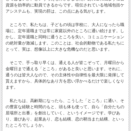
資源を効率的に動員できるからです。喧伝されている地域包括ケ
アシステムも、実現の肝は、この点にある気がします。
ところで、私たちは、子どもの頃は学校に、大人になったら職
場に、定年退職までは常に家庭以外のところに通い続けます。し
かし、定年退職と同時に通うところを失い、コミュニケーション
の絶対量が激減します。このことは、社会的動物である私たちに
とって、実は、想像以上に大きな危機なのだと思います。
そこで、手っ取り早くは、通える人が皆こぞって、月曜日から
金曜日まで通える「ところ」があると良いと思います。それに、
通うのは皆大人なので、その主体性や自律性を最大限に発揮して
貰えますから、具体的なあり方を思い浮かべるだけで楽しくなり
ます。
私たちは、高齢期になったら、こうした「ところ」に通い、そ
の豊富な経験と時間のもと、頭も体も使って、自ら「自分たちの
居場所と出番」を創出していく、というイメージです。学びあ
り、遊びあり、起業あり、恋も結構、恋の鞘当また結構、といっ
たところでしょうか。