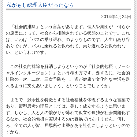
私がもし総理大臣だったなら
2014年4月24日
「社会的排除」という言葉があります。個人や集団が、何らか
の原因によって、社会から排除されている状態のことです。これ
は、いわば「バスの乗り遅れ」のようなものです。人生山あり谷
ありですが、バスに乗れると救われて、乗り遅れると救われな
い、というわけです。
この社会的排除を解消しようというのが「社会的包摂（ソーシ
ャルインクルージョン）」という考え方です。要するに、社会的
排除の一次、二次、三次予防をし、皆が健康で文化的な生活を送
れるように支えあいましょう、ということでしょうか。
まるで、残余性を特徴とする社会福祉を体現するような言葉で
あり、縦型思考の理屈としては、美しく成立するように思いま
す。しかし、人と人の繋がりが薄れて孤立や孤独が社会問題化す
るなか、社会的包摂を実現するのは容易ではありません。何し
ろ、全ての人が皆、居場所や出番がある社会にしようというので
すから。