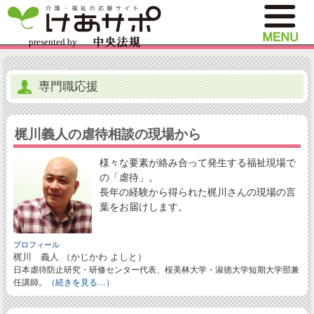
専門職応援
梶川義人の虐待相談の現場から
様々な要素が絡み合って発生する福祉現場で
の「虐待」。
長年の経験から得られた梶川さんの現場の言
葉をお届けします。
プロフィール
梶川 義人 （かじかわ よしと）
日本虐待防止研究・研修センター代表、桜美林大学・淑徳大学短期大学部兼
任講師。
（続きを見る…）