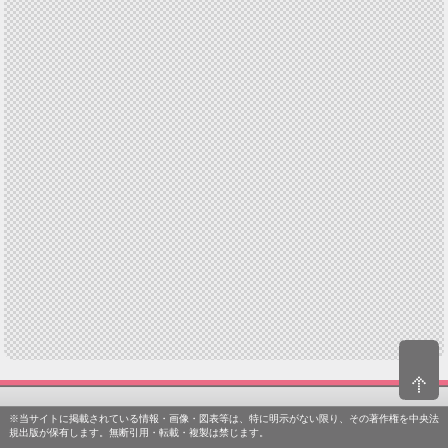
※当サイトに掲載されている情報・画像・図表等は、特に明示がない限り、その著作権を中央法
規出版が保有します。無断引用・転載・複製は禁じます。