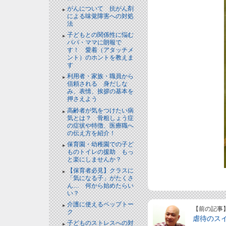
がんについて 抗がん剤
による味覚障害への対処
法
子どもとの関係性に悩む
パパ・ママに朗報で
す！ 愛着（アタッチメ
ント）のホントを教えま
す
利用者・家族・職員から
信頼される 身だしな
み、表情、挨拶の基本を
押さえよう
高齢者が気をつけたい病
気とは？ 骨粗しょう症
の症状や特徴、医療職へ
の伝え方を紹介！
保育園・幼稚園での子ど
ものトイレの援助 もっ
と楽にしませんか？
【保育者必見】クラスに
「気になる子」がたくさ
ん… 何から始めたらい
い？
介護に使えるペップトー
【前の記事
ク
虐待のス
子どものストレスへの対