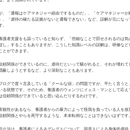
、「通報はケアマネジャー経由でするものだ」、「ケアマネジャーが
」、「虐待の確たる証拠がないと通報できない」など、誤解が元になっ
す。
護者支援をも謳っていると知らず、「些細なことで罰せされるのは気
ぼし」することもありますが、こうした知識レベルの誤解は、研修など
ことができます。
頼関係ができているのに、虐待だといって騒がれると、それが壊れて
隠蔽しようとするなど、より深刻なこともあります。
ログで度々言及している「クールな頭」の問題ですが、平たく言うと
いる状態です。そのため、養護者のウォンツにイェス・マンとして応え
は信頼関係ができていると思い込んだりするわけです。
観性があるなら、養護者からの暴力によって怪我を負っている人を放
信頼関係とやらを死守するような、本末転倒なことはできないはずです
止法は、養護者によるネグレグトについて、同居人による身体的虐待