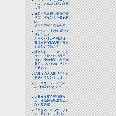
ベッドと⾞いす間の移乗
介助
保育所児童保育要録の書
き方・ポイントを徹底解
説！
項目別の記入例も紹介
F-SOAIP（生活支援記録
法）とは？
わかりやすい介護記録・
支援経過記録の書き方を
例文付きで紹介！
障害福祉サービスってど
うやって使うの？利用の
流れ、受給者証、利用者
負担についてわかりやす
く解説！
認知症の人の困りごとを
解決するヒントとは
ケアマネジャーのため
の“仕事効率化”テクニッ
ク
令和６年度介護報酬改
定・介護保険制度改正に
対する要望
「生きる・暮らす・より
よく暮らす」を実現する