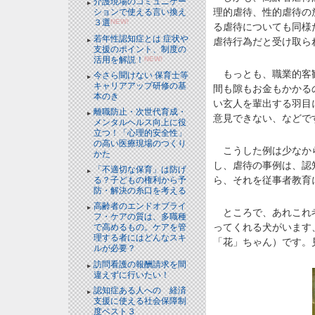
介護現場のコミュニケー
理的虐待、性的虐待の
ションで使える言い換え
３選
NEW!
る虐待についても同様
若年性認知症とは 症状や
虐待行為だと受け取ら
支援のポイント、制度の
活用を解説！
NEW!
もっとも、職業的客観
今さら聞けない 保育士等
キャリアアップ研修の基
間も隙もお金もかかる
本のき
い玄人を輩出する羽目
離職防止・次世代育成・
意見できない、などで
メンタルヘルス向上に役
立つ！「心理的安全性」
の高い医療現場のつくり
こうした例は少なから
かた
し、虐待の事例は、認
「不適切な保育」は防げ
ら、それを従事者教育
る？子どもの権利から予
防・解決の糸口を考える
高齢者のエンドオブライ
ところで、あれこれ考
フ・ケアの質は、多職種
ってくれる犬がいます
で高めるもの。ケアを管
理する者にはどんなスキ
「花」ちゃん）です。
ルが必要？
訪問看護の報酬請求を間
違えずに行いたい！
認知症ある人への 経済
支援に使える社会保障制
度ベスト３