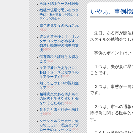
再録・誌上ケース検討会
いやぁ、事例検
福祉の現場で思いをカタ
チに
～私が起業した理由・ト
ライした理由～
成年後見制度のあれこれ
NEW!
先日、ある市が開催し
道なき道をゆく！ オル
スタイルの勉強会でし
タナコンサルがめざす
強度行動障害の標準的支
援
NEW!
事例のポイントはい
保育環境の課題と大切な
こと
NEW!
１つは、夫が妻に暴力
ケアで疲れたあなたに｜
私はミューズとゼウスの
ことです。
ケアラーです!
NEW!
知ってるつもりの認知症
２つは、事態が一向に
ケア
NEW!
です。
精神疾患のある本人もそ
の家族も生きやすい社会
をつくるために
NEW!
３つは、市への通報が
死をことほぐ社会へ向け
待行為に関する医学的
て
NEW!
す。
ソーシャルワーカーに知
ってほしい 理論とアプ
ローチのエッセンス
NEW!
こうした通報の遅れ