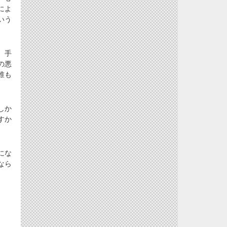
によ
いう
。手
の悪
誰も
しか
すか
にな
なら