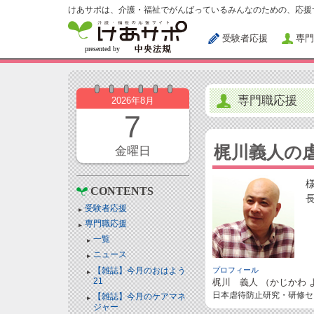
けあサポは、介護・福祉でがんばっているみんなのための、応援
受験者応援
専門
専門職応援
2026年8月
7
梶川義人の
金曜日
CONTENTS
受験者応援
専門職応援
一覧
ニュース
【雑誌】今月のおはよう
プロフィール
21
梶川 義人 （かじかわ 
日本虐待防止研究・研修セ
【雑誌】今月のケアマネ
ジャー