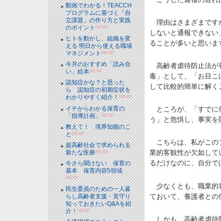
動画でわかる！TEACCH
プログラムに基づく「自
立課題」の作り方と実践
理由はさまざまですが
のポイント
NEW!
しないと通報できない
ヒトを動かし、組織を変
ることが多いと思いま
える 明日から使える職場
マネジメント
NEW!
今月のおすすめ「読み合
高齢者虐待防止法が養
い」絵本
NEW!
毒」として、「お目こ
認知症かな？と思った
して比較的簡単に解く
ら 認知症の初期症状を
わかりやすく紹介！
NEW!
イチからわかる保育の
ところが、「すでに信
「指導計画」
NEW!
う」と危惧し、事実を
教えて！ 境界知能のこ
と
NEW!
こちらは、私がこのブ
超高齢社会で求められる
業的客観性が欠如して
新たな医療
NEW!
るだけなのに、自分で
今さら聞けない 保育の
基本 保育内容5領域
NEW!
少なくとも、職業的客
民生委員のための一人暮
ておいて、養護者との
らし高齢者支援・見守り
知っておきたいQ&Aを紹
介！
NEW!
しかも、高齢者虐待防