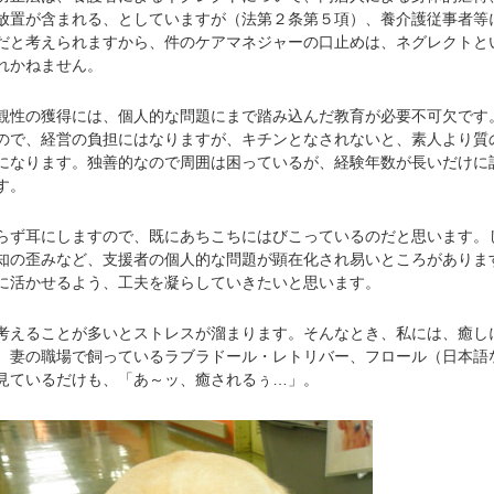
放置が含まれる、としていますが（法第２条第５項）、養介護従事者等
だと考えられますから、件のケアマネジャーの口止めは、ネグレクトと
れかねません。
性の獲得には、個人的な問題にまで踏み込んだ教育が必要不可欠です
ので、経営の負担にはなりますが、キチンとなされないと、素人より質
になります。独善的なので周囲は困っているが、経験年数が長いだけに
す。
ず耳にしますので、既にあちこちにはびこっているのだと思います。
知の歪みなど、支援者の個人的な問題が顕在化され易いところがありま
に活かせるよう、工夫を凝らしていきたいと思います。
えることが多いとストレスが溜まります。そんなとき、私には、癒し
、妻の職場で飼っているラブラドール・レトリバー、フロール（日本語
見ているだけも、「あ～ッ、癒されるぅ…」。