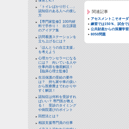
保育とICT
「トイレばかり行く…」
認知症のある人への接し
関連記事
方
アセスメントこそオーダ
【専門家監修】100均材
練習では150％、試合で
料で手作り！ 自立課題
公共財産からの深層学習
のアイデア集
8050問題
訪問看護ステーションを
立ち上げるには？
「ほんとうの自立支援」
を考えよう
心理カウンセラーになる
には？ 向いている人や
仕事内容を徹底解説！
【臨床心理士監修】
生活保護の受給の要件
は？ 持ち家や車の扱い
から医療費までわかりや
すく解説！
認知症は何科を受診すれ
ばいい？ 専門医が教え
る！ 受診のタイミング
や病院選びのポイント
回想法とは？
相談支援専門員の仕事
イラストでわかりやすい