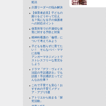
処法
介護リーダーの悩み解決
【保育者必見】子どもの
困りをどうやって伝え
る？気になる子の保護者
への対応ポイント
保育所等での不適切な保
育に対する予防と対策
精神科看護の「倫理」に
ついて考えてみよう
子どもを怒らずに育てた
い！ そんなパパ・ママ
に吉報
アンガーマネジメントで
ストレスフリーな育児を
しよう
ドラマ『デフ・ヴォイス
法廷の手話通訳士』でも
話題！手話通訳士ってど
んなお仕事？
これで子育ても安心！お
すすめの子育てメディ
ア・アプリ5選
アトリエから始まる「探
究活動」