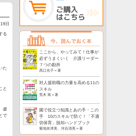
月19日
する
ここから、やってみて！仕事が
必ずうまくいく 介護リーダー
７つの勘所
いた
髙口光子＝著
対人援助職の力量を高める11の
こと
スキル
荒木 篤＝著
、虐
園で役立つ知識とあの手・この
とで
手 10のスキルで防ぐ！「不適
切保育」脱却ハンドブック
菊地奈津美、河合清美＝著