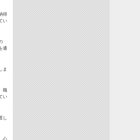
納得
てい
の
を通
しま
、職
てい
置し
。
、心