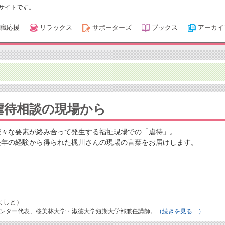
サイトです。
職応援
リラックス
サポーターズ
ブックス
アーカイ
虐待相談の現場から
様々な要素が絡み合って発生する福祉現場での「虐待」。
長年の経験から得られた梶川さんの現場の言葉をお届けします。
よしと）
ンター代表、桜美林大学・淑徳大学短期大学部兼任講師。
（続きを見る…）