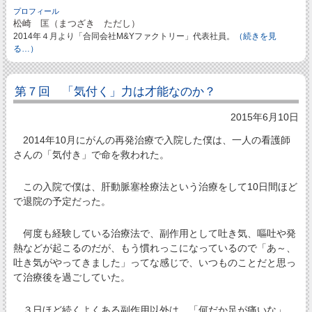
プロフィール
松崎 匡（まつざき ただし）
2014年４月より「合同会社M&Yファクトリー」代表社員。
（続きを見
る…）
第７回 「気付く」力は才能なのか？
2015年6月10日
2014年10月にがんの再発治療で入院した僕は、一人の看護師
さんの「気付き」で命を救われた。
この入院で僕は、肝動脈塞栓療法という治療をして10日間ほど
で退院の予定だった。
何度も経験している治療法で、副作用として吐き気、嘔吐や発
熱などが起こるのだが、もう慣れっこになっているので「あ～、
吐き気がやってきました」ってな感じで、いつものことだと思っ
て治療後を過ごしていた。
３日ほど続くよくある副作用以外は、「何だか足が痛いな」