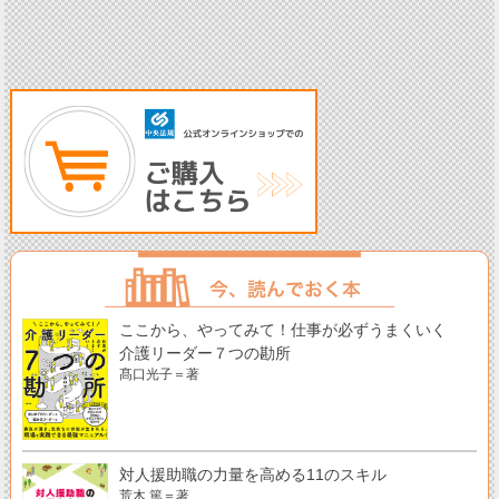
ここから、やってみて！仕事が必ずうまくいく
介護リーダー７つの勘所
髙口光子＝著
対人援助職の力量を高める11のスキル
荒木 篤＝著