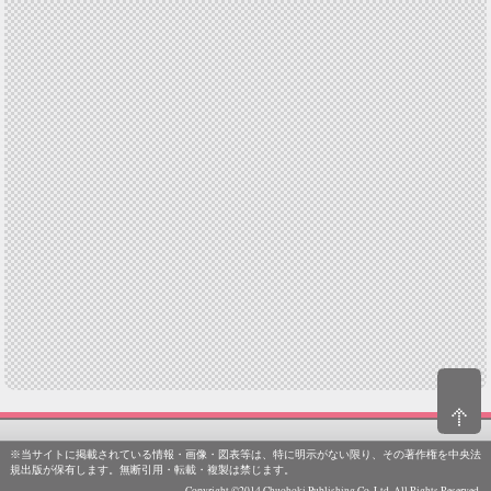
※当サイトに掲載されている情報・画像・図表等は、特に明示がない限り、その著作権を中央法
規出版が保有します。無断引用・転載・複製は禁じます。
Copyright ©2014 Chuohoki Publishing Co.,Ltd. All Rights Reserved.