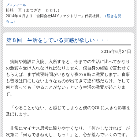
プロフィール
松崎 匡（まつざき ただし）
2014年４月より「合同会社M&Yファクトリー」代表社員。
（続きを見
る…）
第８回 生活をしている実感が欲しい・・・
2015年6月24日
病院や施設に入院、入所すると、今までの生活に比べてかなり
の激変を受け入れなければなりません。僕自身の経験で言わせて
もらえば、まず就寝時間がいきなり夜の９時に激変します。食事
も普段は口にしないようなものが出てきて違和感だらけ。そして
何と言っても「やることがない」という生活の激変が起こりま
す。
「やることがない」と感じてしまうと僕のQOLに大きな影響を
及ぼします。
非常にマイナス思考に陥りやすくなり、「何かしなければ」が
次第に「何もできねえし、ちっ！」と、心が荒んでいくのです。