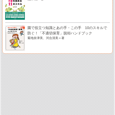
園で役立つ知識とあの手・この手 10のスキルで
防ぐ！「不適切保育」脱却ハンドブック
菊地奈津美、河合清美＝著