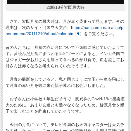
20時18分皆既最大時
さて、皆既月食の最大時は、月が赤く染まって見えます。その
理由は、次のサイト（国立天文台、
https://naojcamp.nao.ac.jp/p
henomena/20111210/about/color.html
）をご覧ください。
昔の人たちは、月食の赤い月について不気味に感じていたようで
す。昔読んだ月食にまつわるエピソードによると、インカ帝国で
はジャガーがお月さんを襲って食べるのが月食で、血を流してお
月さんは赤くなると考えられていたそうです。
月食の撮影をしていると、私と同じように埼玉から車を飛ばし
て月食の赤い月を観に来た親子連れにお会いしました。
お子さんは小学校１年生だそうで、変異株のCovid-19の感染拡
大のために、あまり友達とも遊べなくなったため、皆既月食を親
子で楽しむことを約束していたそうです。
今回の月食について、テレビ各局のお天気キャスターは天気予
報を外した上に、「スーパームーンの皆既月食」を煽り気味に伝