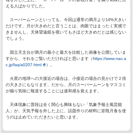
える人ばかりでした。
スーパームーンといっても、今回は通常の満月より14%大きい
だけです。月が大きめだと言うことは、肉眼ではまったく実感で
きませんし、天体望遠鏡を覗いてもさほど大きめだとは感じない
でしょう。
国立天文台が満月の最小と最大を比較した画像を公開していま
すから、それをご覧いただければと思います（
https://www.nao.a
c.jp/faq/a0207.html
）。
火星の地球への大接近の場合は、小接近の場合の見かけで２倍
の大きさにもなります。だから、月のスーパームーンをマスコミ
が煽り気味に報道することには違和感を覚えます。
天体現象に普段は全く関心も興味もない「気象予報士風芸能
人」が、天気予報を外した上に、話題作りの材料に皆既月食を使
うのは止めていただきたいと思います。