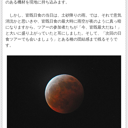
のある機材を現地に持ち込みます。
しかし、皆既日食の当日は、土砂降りの雨。では、それで意気
消沈かと思いきや、皆既日食の最大時に雨空が夜のように真っ暗
になりますから、ツアーの参加者たちが「今、皆既最大だね！」
と大いに盛り上がっていたと耳にしました。そして、「次回の日
食ツアーでも会いましょう」とある種の団結感まで残るそうで
す。