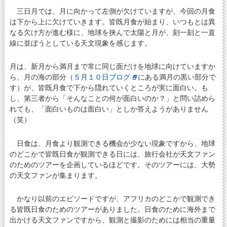
三日月では、月に向かって左側が欠けていますが、今回の月食
は下から上に欠けていきます。皆既月食が始まり、いつもとは異
なる欠け方が進む様に、地球を挟んで太陽と月が、刻一刻と一直
線に並ぼうとしている天文現象を感じます。
月は、新月から満月まで常に同じ面だけを地球に向けていますか
ら、月の海の部分（
５月１０日ブログ
にある満月の黒い部分で
す）が、皆既月食で下から隠れていくところが実に面白い。も
し、第三者から「そんなことの何が面白いのか？」と問い詰めら
れても、「面白いものは面白い」としか答えようがありません
（笑）
日食は、月食より観測できる機会が少ない現象ですから、地球
のどこかで皆既日食が観測できる日には、旅行会社が天文ファン
のためのツアーを企画しているほどです。そのツアーには、大勢
の天文ファンが集まります。
かなり以前のエピソードですが、アフリカのどこかで観測でき
る皆既日食のためのツアーがありました。日食のために海外まで
出かける天文ファンですから、観測と撮影のためには相当の重量