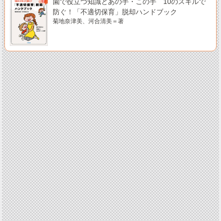
園で役立つ知識とあの手・この手 10のスキルで
防ぐ！「不適切保育」脱却ハンドブック
菊地奈津美、河合清美＝著