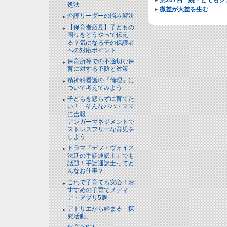
処法
微差が大差を生む
介護リーダーの悩み解決
【保育者必見】子どもの
困りをどうやって伝え
る？気になる子の保護者
への対応ポイント
保育所等での不適切な保
育に対する予防と対策
精神科看護の「倫理」に
ついて考えてみよう
子どもを怒らずに育てた
い！ そんなパパ・ママ
に吉報
アンガーマネジメントで
ストレスフリーな育児を
しよう
ドラマ『デフ・ヴォイス
法廷の手話通訳士』でも
話題！手話通訳士ってど
んなお仕事？
これで子育ても安心！お
すすめの子育てメディ
ア・アプリ5選
アトリエから始まる「探
究活動」