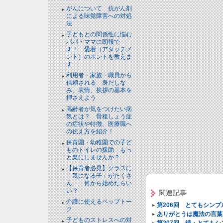
がんについて 抗がん剤
による味覚障害への対処
法
子どもとの関係性に悩む
パパ・ママに朗報で
す！ 愛着（アタッチメ
ント）のホントを教えま
す
利用者・家族・職員から
信頼される 身だしな
み、表情、挨拶の基本を
押さえよう
高齢者が気をつけたい病
気とは？ 骨粗しょう症
の症状や特徴、医療職へ
の伝え方を紹介！
保育園・幼稚園での子ど
ものトイレの援助 もっ
と楽にしませんか？
【保育者必見】クラスに
「気になる子」がたくさ
ん… 何から始めたらい
い？
関連記事
介護に使えるペップトー
第206回 とてもシン
ク
ありがとうは魔法の言葉
子どものストレスへの対
第207回 続・とても