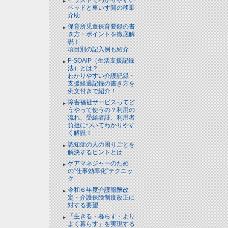
ベッドと⾞いす間の移乗
介助
保育所児童保育要録の書
き方・ポイントを徹底解
説！
項目別の記入例も紹介
F-SOAIP（生活支援記録
法）とは？
わかりやすい介護記録・
支援経過記録の書き方を
例文付きで紹介！
障害福祉サービスってど
うやって使うの？利用の
流れ、受給者証、利用者
負担についてわかりやす
く解説！
認知症の人の困りごとを
解決するヒントとは
ケアマネジャーのため
の“仕事効率化”テクニッ
ク
令和６年度介護報酬改
定・介護保険制度改正に
対する要望
「生きる・暮らす・より
よく暮らす」を実現する