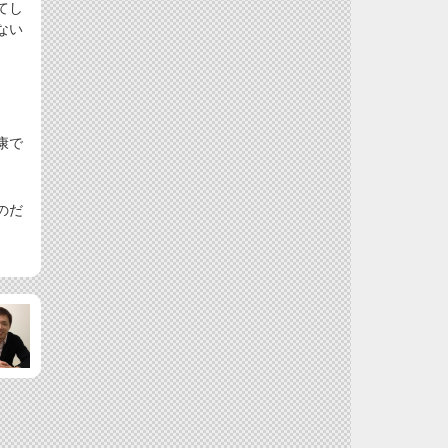
てし
ない
康で
のだ