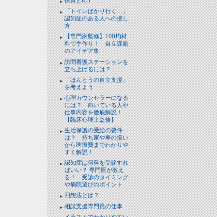
保育とICT
「トイレばかり行く…」
認知症のある人への接し
方
【専門家監修】100均材
料で手作り！ 自立課題
のアイデア集
訪問看護ステーションを
立ち上げるには？
「ほんとうの自立支援」
を考えよう
心理カウンセラーになる
には？ 向いている人や
仕事内容を徹底解説！
【臨床心理士監修】
生活保護の受給の要件
は？ 持ち家や車の扱い
から医療費までわかりや
すく解説！
認知症は何科を受診すれ
ばいい？ 専門医が教え
る！ 受診のタイミング
や病院選びのポイント
回想法とは？
相談支援専門員の仕事
イラストでわかりやすい