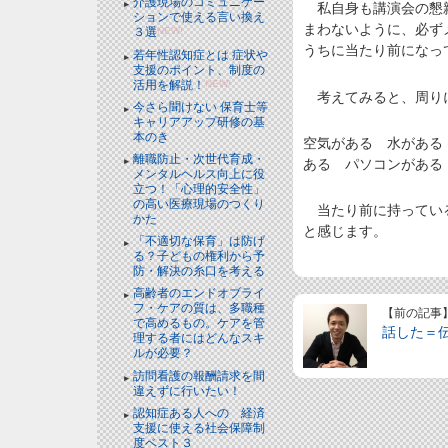
介護現場のコミュニケー
私自身も講演会の懇親
ションで使える言い換え
まわないように、必ず
３選
NEW!
うちに当たり前になっ
若年性認知症とは 症状や
支援のポイント、制度の
活用を解説！
NEW!
考えてみると、周りに
今さら聞けない 保育士等
キャリアアップ研修の基
本のき
空気がある 水がある
離職防止・次世代育成・
ある パソコンがある
メンタルヘルス向上に役
立つ！「心理的安全性」
の高い医療現場のつくり
当たり前に持っている
かた
と感じます。
「不適切な保育」は防げ
る？子どもの権利から予
防・解決の糸口を考える
高齢者のエンドオブライ
フ・ケアの質は、多職種
【前の記事
で高めるもの。ケアを管
話した＝
理する者にはどんなスキ
ルが必要？
訪問看護の報酬請求を間
違えずに行いたい！
認知症ある人への 経済
支援に使える社会保障制
度ベスト３