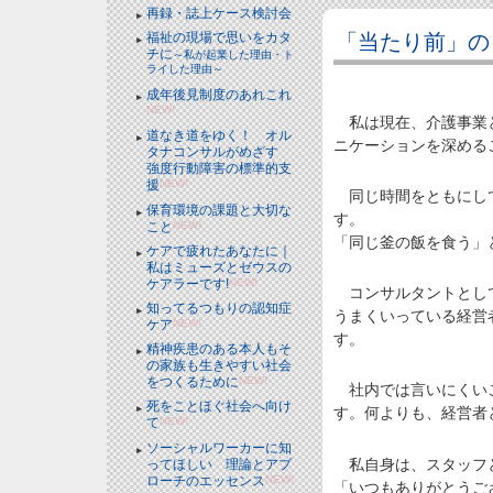
再録・誌上ケース検討会
「当たり前」の
福祉の現場で思いをカタ
チに
～私が起業した理由・ト
ライした理由～
成年後見制度のあれこれ
NEW!
私は現在、介護事業と
道なき道をゆく！ オル
ニケーションを深める
タナコンサルがめざす
強度行動障害の標準的支
援
NEW!
同じ時間をともにして
保育環境の課題と大切な
す。
こと
NEW!
「同じ釜の飯を食う」
ケアで疲れたあなたに｜
私はミューズとゼウスの
ケアラーです!
NEW!
コンサルタントとして
知ってるつもりの認知症
うまくいっている経営
ケア
NEW!
す。
精神疾患のある本人もそ
の家族も生きやすい社会
をつくるために
NEW!
社内では言いにくいこ
死をことほぐ社会へ向け
す。何よりも、経営者
て
NEW!
ソーシャルワーカーに知
私自身は、スタッフと
ってほしい 理論とアプ
ローチのエッセンス
NEW!
「いつもありがとうご