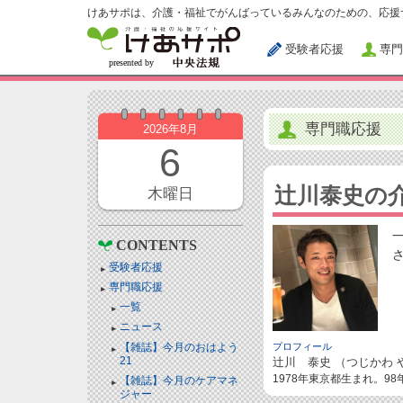
けあサポは、介護・福祉でがんばっているみんなのための、応援
受験者応援
専門
専門職応援
2026年8月
6
辻川泰史の
木曜日
CONTENTS
受験者応援
専門職応援
一覧
ニュース
【雑誌】今月のおはよう
プロフィール
21
辻川 泰史 （つじかわ 
1978年東京都生まれ。9
【雑誌】今月のケアマネ
ジャー