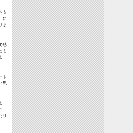
を支
」に
りま
で感
とも
ま
ート
と思
ま
こ
たり