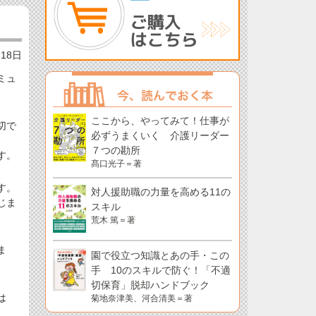
月18日
ミュ
ここから、やってみて！仕事が
切で
必ずうまくいく 介護リーダー
７つの勘所
す。
髙口光子＝著
す。
対人援助職の力量を高める11の
じま
スキル
荒木 篤＝著
ま
園で役立つ知識とあの手・この
手 10のスキルで防ぐ！「不適
切保育」脱却ハンドブック
は
菊地奈津美、河合清美＝著
。