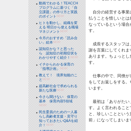
動画でわかる！TEACCH
プログラムに基づく「自
自分の経営する事業に
立課題」の作り方と実践
のポイント
NEW!
払うことを惜しいとは
ヒトを動かし、組織を変
なっているという場合
える 明日から使える職場
す。
マネジメント
NEW!
今月のおすすめ「読み合
い」絵本
NEW!
成長するスタッフは、
認知症かな？と思った
謝を言葉にしてくれま
ら 認知症の初期症状を
あります。ちょっとし
わかりやすく紹介！
NEW!
す。
イチからわかる保育の
「指導計画」
NEW!
教えて！ 境界知能のこ
仕事の中で、同僚がし
と
NEW!
をしてお返しをする。
超高齢社会で求められる
います。
新たな医療
NEW!
今さら聞けない 保育の
基本 保育内容5領域
最初は「ありがたい」
NEW!
す。よく言われること
民生委員のための一人暮
と、珍しいことという
らし高齢者支援・見守り
前」になってしまいま
知っておきたいQ&Aを紹
介！
NEW!