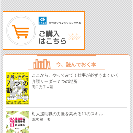
ここから、やってみて！仕事が必ずうまくいく
介護リーダー７つの勘所
髙口光子＝著
対人援助職の力量を高める11のスキル
荒木 篤＝著