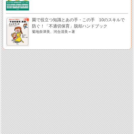
園で役立つ知識とあの手・この手 10のスキルで
防ぐ！「不適切保育」脱却ハンドブック
菊地奈津美、河合清美＝著