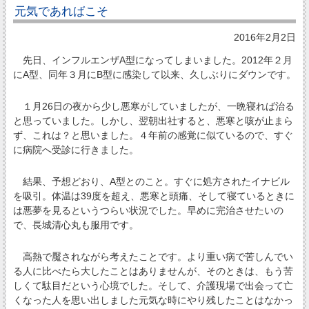
元気であればこそ
2016年2月2日
先日、インフルエンザA型になってしまいました。2012年２月
にA型、同年３月にB型に感染して以来、久しぶりにダウンです。
１月26日の夜から少し悪寒がしていましたが、一晩寝れば治る
と思っていました。しかし、翌朝出社すると、悪寒と咳が止まら
ず、これは？と思いました。４年前の感覚に似ているので、すぐ
に病院へ受診に行きました。
結果、予想どおり、A型とのこと。すぐに処方されたイナビル
を吸引。体温は39度を超え、悪寒と頭痛、そして寝ているときに
は悪夢を見るというつらい状況でした。早めに完治させたいの
で、長城清心丸も服用です。
高熱で魘されながら考えたことです。より重い病で苦しんでい
る人に比べたら大したことはありませんが、そのときは、もう苦
しくて駄目だという心境でした。そして、介護現場で出会って亡
くなった人を思い出しました元気な時にやり残したことはなかっ