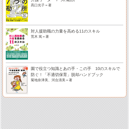
髙口光子＝著
対人援助職の力量を高める11のスキル
荒木 篤＝著
園で役立つ知識とあの手・この手 10のスキルで
防ぐ！「不適切保育」脱却ハンドブック
菊地奈津美、河合清美＝著