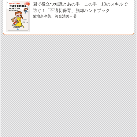
園で役立つ知識とあの手・この手 10のスキルで
防ぐ！「不適切保育」脱却ハンドブック
菊地奈津美、河合清美＝著