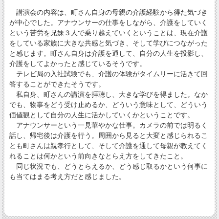
講演会の内容は、町さん自身の母親の介護経験から得た気づき
が中心でした。アナウンサーの仕事をしながら、介護をしていく
という苦労を兄妹３人で乗り越えていくということは、現在介護
をしている家族に大きな共感と気づき、そして学びにつながった
と感じます。町さん自身は介護を通して、自分の人生を投影し、
介護をしてよかったと感じているそうです。
テレビ局の入社試験でも、介護の体験がタイムリーに活きて回
答することができたそうです。
私自身、町さんの講演を拝聴し、大きな学びを得ました。なか
でも、物事をどう受け止めるか、どういう意味として、どういう
価値観として自分の人生に活かしていくかということです。
アナウンサーという一見華やかな仕事。カメラの前では明るく
話し、帰宅後は介護を行う。周囲から見ると大変と感じられるこ
とも町さんは親孝行として、そして介護を通して母親が教えてく
れることは何かという前向きなとらえ方をしてきたこと。
同じ状況でも、どうとらえるか、どう感じ取るかという何事に
も当てはまる考え方だと感じました。