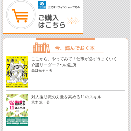
ここから、やってみて！仕事が必ずうまくいく
介護リーダー７つの勘所
髙口光子＝著
対人援助職の力量を高める11のスキル
荒木 篤＝著