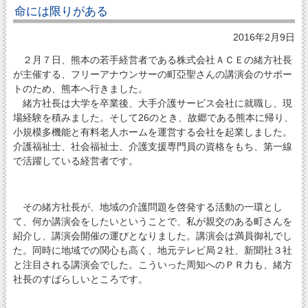
命には限りがある
2016年2月9日
２月７日、熊本の若手経営者である株式会社ＡＣＥの緒方社長
が主催する、フリーアナウンサーの町亞聖さんの講演会のサポー
トのため、熊本へ行きました。
緒方社長は大学を卒業後、大手介護サービス会社に就職し、現
場経験を積みました。そして26のとき、故郷である熊本に帰り、
小規模多機能と有料老人ホームを運営する会社を起業しました。
介護福祉士、社会福祉士、介護支援専門員の資格をもち、第一線
で活躍している経営者です。
その緒方社長が、地域の介護問題を啓発する活動の一環とし
て、何か講演会をしたいということで、私が親交のある町さんを
紹介し、講演会開催の運びとなりました。講演会は満員御礼でし
た。同時に地域での関心も高く、地元テレビ局２社、新聞社３社
と注目される講演会でした。こういった周知へのＰＲ力も、緒方
社長のすばらしいところです。