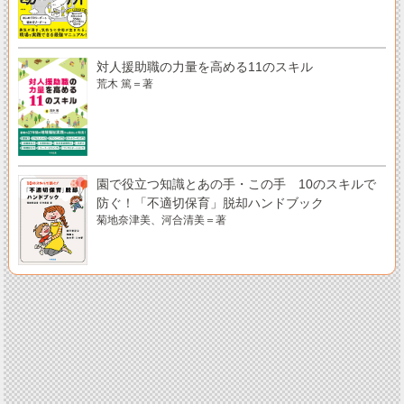
対人援助職の力量を高める11のスキル
荒木 篤＝著
園で役立つ知識とあの手・この手 10のスキルで
防ぐ！「不適切保育」脱却ハンドブック
菊地奈津美、河合清美＝著