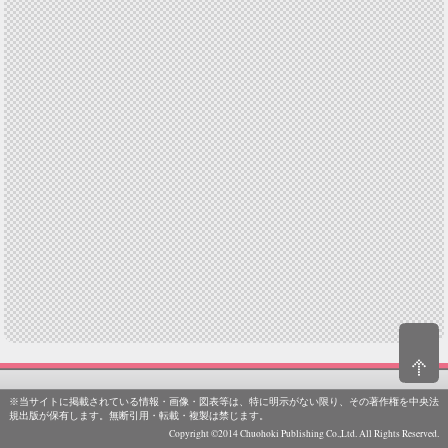
※当サイトに掲載されている情報・画像・図表等は、特に明示がない限り、その著作権を中央法
規出版が保有します。無断引用・転載・複製は禁じます。
Copyright ©2014 Chuohoki Publishing Co.,Ltd. All Rights Reserved.