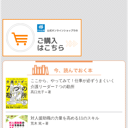
ここから、やってみて！仕事が必ずうまくいく
介護リーダー７つの勘所
髙口光子＝著
対人援助職の力量を高める11のスキル
荒木 篤＝著