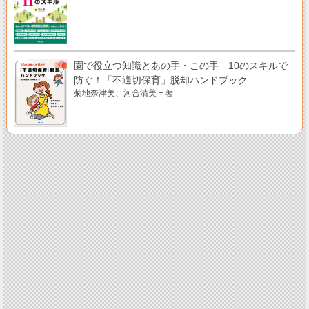
園で役立つ知識とあの手・この手 10のスキルで
防ぐ！「不適切保育」脱却ハンドブック
菊地奈津美、河合清美＝著