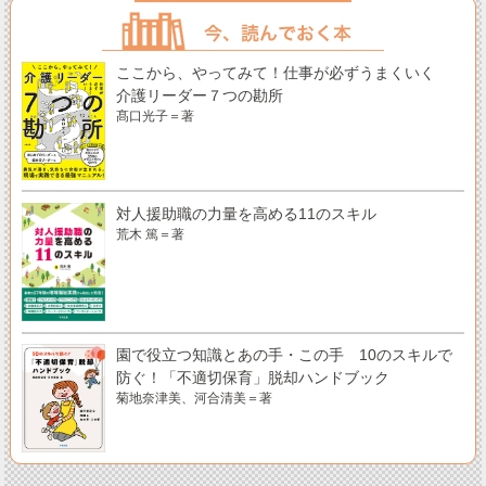
ここから、やってみて！仕事が必ずうまくいく
介護リーダー７つの勘所
髙口光子＝著
対人援助職の力量を高める11のスキル
荒木 篤＝著
園で役立つ知識とあの手・この手 10のスキルで
防ぐ！「不適切保育」脱却ハンドブック
菊地奈津美、河合清美＝著