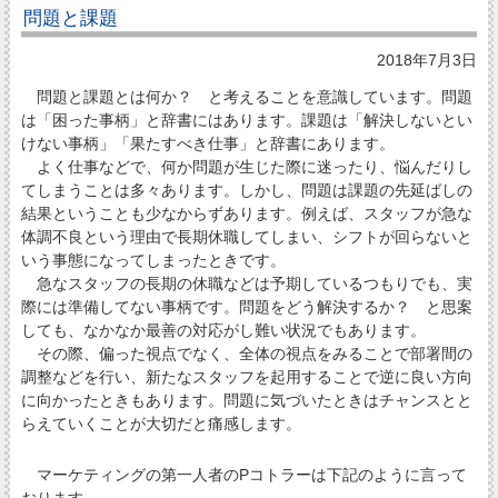
問題と課題
2018年7月3日
問題と課題とは何か？ と考えることを意識しています。問題
は「困った事柄」と辞書にはあります。課題は「解決しないとい
けない事柄」「果たすべき仕事」と辞書にあります。
よく仕事などで、何か問題が生じた際に迷ったり、悩んだりし
てしまうことは多々あります。しかし、問題は課題の先延ばしの
結果ということも少なからずあります。例えば、スタッフが急な
体調不良という理由で長期休職してしまい、シフトが回らないと
いう事態になってしまったときです。
急なスタッフの長期の休職などは予期しているつもりでも、実
際には準備してない事柄です。問題をどう解決するか？ と思案
しても、なかなか最善の対応がし難い状況でもあります。
その際、偏った視点でなく、全体の視点をみることで部署間の
調整などを行い、新たなスタッフを起用することで逆に良い方向
に向かったときもあります。問題に気づいたときはチャンスとと
らえていくことが大切だと痛感します。
マーケティングの第一人者のPコトラーは下記のように言って
おります。