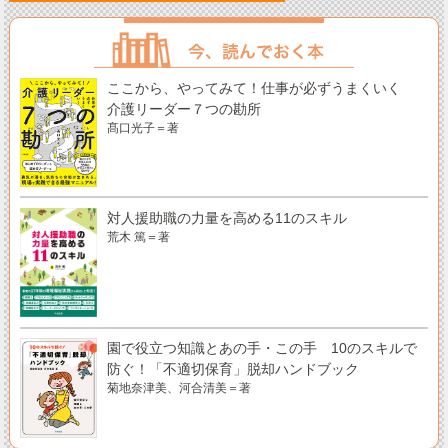
ここから、やってみて！仕事が必ずうまくいく
介護リーダー７つの勘所
髙口光子＝著
対人援助職の力量を高める11のスキル
荒木 篤＝著
園で役立つ知識とあの手・この手 10のスキルで
防ぐ！「不適切保育」脱却ハンドブック
菊地奈津美、河合清美＝著