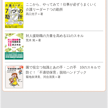
ここから、やってみて！仕事が必ずうまくいく
介護リーダー７つの勘所
髙口光子＝著
対人援助職の力量を高める11のスキル
荒木 篤＝著
園で役立つ知識とあの手・この手 10のスキルで
防ぐ！「不適切保育」脱却ハンドブック
菊地奈津美、河合清美＝著