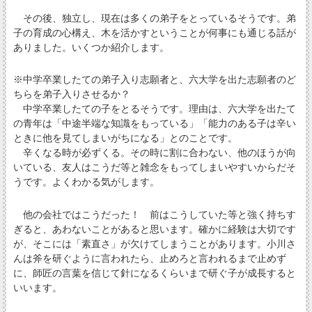
その後、独立し、現在は多くの弟子をとっているそうです。弟
子の育成の心構え、木を活かすということが何事にも通じる話が
ありました。いくつか紹介します。
※中学卒業したての弟子入り志願者と、六大学を出た志願者のど
ちらを弟子入りさせるか？
中学卒業したての子をとるそうです。理由は、六大学を出たて
の青年は「中途半端な知識をもっている」「能力のある子は辛い
ときに他を見てしまいがちになる」とのことです。
辛くなる時が必ずくる。その時に割に合わない、他のほうが向
いている、友人はこうだ等と雑念をもってしまいやすいからだそ
うです。よくわかる気がします。
他の会社ではこうだった！ 前はこうしていた等と強く持ちす
ぎると、あわないことがあると思います。確かに経験は大切です
が、そこには「素直さ」が欠けてしまうことがあります。小川さ
んは斧を研ぐように言われたら、止めろと言われるまで止めず
に、師匠の言葉を信じて針になるくらいまで研ぐ子が成長すると
いいます。