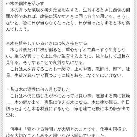
※木の個性を活かす
木の育った環境を考えた登用をする。生育するときに西側の側
面が外であれば、建築に活かすときに同じ方向で用いる。そうし
ないと、急に日が当らなくなったり、日が当ったりすると木が傷
んでしまう。
※木を植林しているときには抜き枝をする
木も片側だけに枝が偏ると、重心がずれて真っすぐ生育しな
い。重心が真っすぐ上に伸び生育するように、抜き枝して成長を
見守る。そうすることで良質な気になる。
これは人を育てることも一緒で、上司や親、教師は、部下、社
員、生徒が真っすぐ育つように抜き枝をしなくてはいけない。
・昔は木の運搬に何カ月も要した
これは不便に感じるが木にとっては良い事。運搬する間に乾燥
し、木の癖が出て、実際に使える木になる。木に魂が籠る。昨日
切ったような木を材質にするから、家を建てた後に木の癖が出て
歪む。
何事も「寝かせる時間」が大切とのことです。仕事も同様で、
時が大切なこともあると思いながら聞いていました。