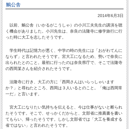
鵤公舎
2014年6月3日
以前、鵤公舎（いかるがこうしゃ）の小川三夫先生の講演を聴
く機会がありました。小川先生は、奈良の法隆寺に修学旅行に行
った時に大工を志したそうです。
学生時代は記憶力が悪く、中学の時の先生には「おがわてんに
ならず」と言われたそうです。宮大工になるため、勢いで奈良に
出られたとのこと。最初に行ったのは奈良県庁で、そこで法隆寺
の西岡某さんを紹介されたそうです。
法隆寺に行き、大工の方に「西岡さんはいらっしゃいます
か？」と尋ねたところ、西岡は３人いるとのこと。「俺は西岡常
一だ」と言います。
宮大工になりたい気持ちを伝えると、今は仕事がないと断られ
たそうです。そこで、せっかくだからと、文部省に推薦書を書い
てもらい、帰ったそうです。しかし文部省では「大工を養成する
省ではない」と言われたそうです。