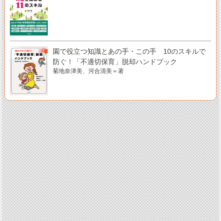
園で役立つ知識とあの手・この手 10のスキルで
防ぐ！「不適切保育」脱却ハンドブック
菊地奈津美、河合清美＝著