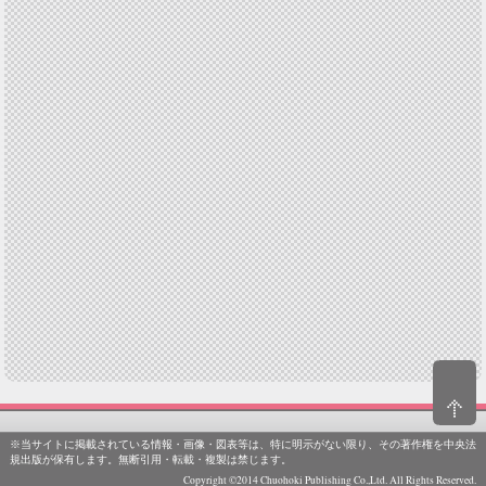
※当サイトに掲載されている情報・画像・図表等は、特に明示がない限り、その著作権を中央法
規出版が保有します。無断引用・転載・複製は禁じます。
Copyright ©2014 Chuohoki Publishing Co.,Ltd. All Rights Reserved.