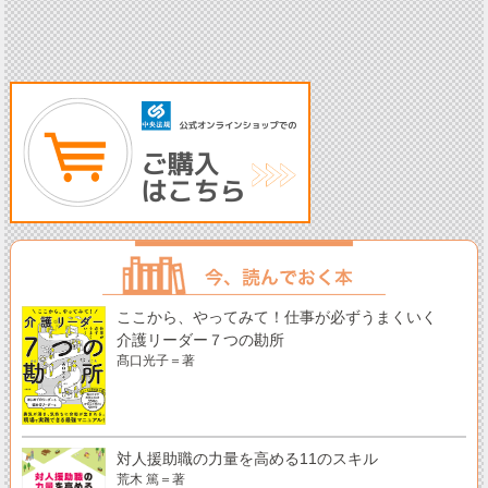
ここから、やってみて！仕事が必ずうまくいく
介護リーダー７つの勘所
髙口光子＝著
対人援助職の力量を高める11のスキル
荒木 篤＝著