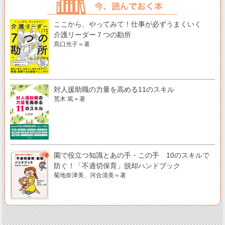
ここから、やってみて！仕事が必ずうまくいく
介護リーダー７つの勘所
髙口光子＝著
対人援助職の力量を高める11のスキル
荒木 篤＝著
園で役立つ知識とあの手・この手 10のスキルで
防ぐ！「不適切保育」脱却ハンドブック
菊地奈津美、河合清美＝著