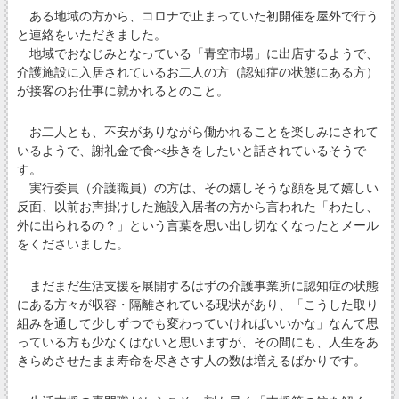
ある地域の方から、コロナで止まっていた初開催を屋外で行う
と連絡をいただきました。
地域でおなじみとなっている「青空市場」に出店するようで、
介護施設に入居されているお二人の方（認知症の状態にある方）
が接客のお仕事に就かれるとのこと。
お二人とも、不安がありながら働かれることを楽しみにされて
いるようで、謝礼金で食べ歩きをしたいと話されているそうで
す。
実行委員（介護職員）の方は、その嬉しそうな顔を見て嬉しい
反面、以前お声掛けした施設入居者の方から言われた「わたし、
外に出られるの？」という言葉を思い出し切なくなったとメール
をくださいました。
まだまだ生活支援を展開するはずの介護事業所に認知症の状態
にある方々が収容・隔離されている現状があり、「こうした取り
組みを通して少しずつでも変わっていければいいかな」なんて思
っている方も少なくはないと思いますが、その間にも、人生をあ
きらめさせたまま寿命を尽きさす人の数は増えるばかりです。