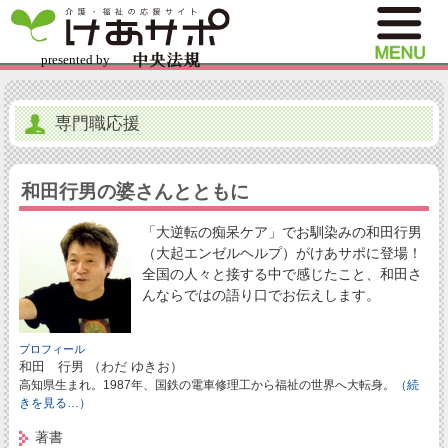
専門職応援
和田行男の婆さんとともに
「大逆転の痴呆ケア」でお馴染みの和田行男
（大起エンゼルヘルプ）がけあサポに登場！
全国の人々と接する中で感じたこと、和田さ
んならではの語り口でお伝えします。
プロフィール
和田 行男 （わだ ゆきお）
高知県生まれ。1987年、国鉄の電車修理工から福祉の世界へ大転身。
（続
きを見る…）
著書