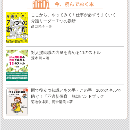
ここから、やってみて！仕事が必ずうまくいく
介護リーダー７つの勘所
髙口光子＝著
対人援助職の力量を高める11のスキル
荒木 篤＝著
園で役立つ知識とあの手・この手 10のスキルで
防ぐ！「不適切保育」脱却ハンドブック
菊地奈津美、河合清美＝著