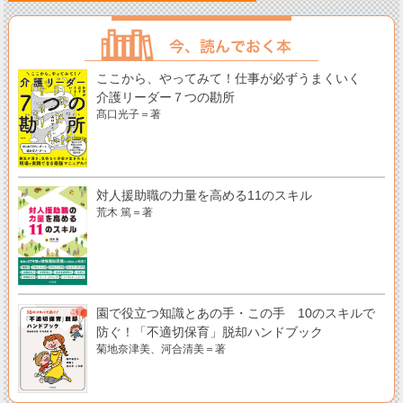
ここから、やってみて！仕事が必ずうまくいく
介護リーダー７つの勘所
髙口光子＝著
対人援助職の力量を高める11のスキル
荒木 篤＝著
園で役立つ知識とあの手・この手 10のスキルで
防ぐ！「不適切保育」脱却ハンドブック
菊地奈津美、河合清美＝著