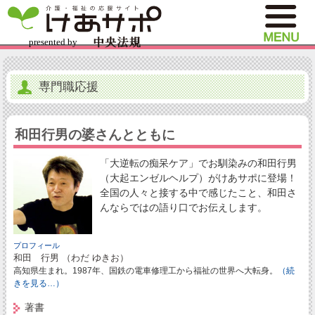
専門職応援
和田行男の婆さんとともに
「大逆転の痴呆ケア」でお馴染みの和田行男
（大起エンゼルヘルプ）がけあサポに登場！
全国の人々と接する中で感じたこと、和田さ
んならではの語り口でお伝えします。
プロフィール
和田 行男 （わだ ゆきお）
高知県生まれ。1987年、国鉄の電車修理工から福祉の世界へ大転身。
（続
きを見る…）
著書