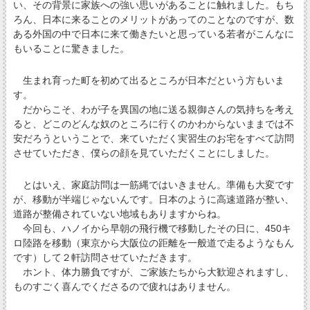
い、その背景に家族への強い思いがあることに触れました。もち
ろん、日本に来ることのメリットがあってのことなのですが、数
ある外国の中で日本に来て働きたいと思っている若者がこんなに
もいることに驚きました。
生まれ育った町を初めて出るところが日本だという方もいま
す。
だからこそ、わが子を異国の地に送る親御さんの気持ちを考え
ると、どこのどんな奴のところに行くのかわからないままでは不
安だろうということで、来ていただく実習生のお宅をすべて訪問
させていただき、僕らの顔を見ていただくことにしました。
とはいえ、家庭訪問は一筋縄ではいきません。準備も大変です
が、移動が半端じゃないんです。日本のように高速道路が整い、
道路が整備されていない地域もありますからね。
今回も、ハノイから早朝の飛行機で移動したその日に、450キ
ロ陸路を移動（東京から大阪位の距離を一般道で走るようなもん
です）して２軒訪問させていただきます。
ホント、体力勝負ですが、ご家族たちから大歓迎されますし、
ものすごく喜んでくださるので疲れはありません。