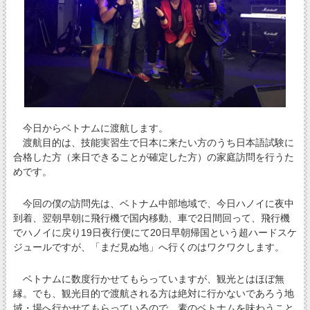
今日からベトナムに渡航します。
渡航目的は、技能実習生で日本に来たい方のうち日本語試験に
合格した方（来日できることが確定した方）の家庭訪問を行うた
めです。
今回の僕の訪問先は、ベトナム中部地域で、今日ハノイに夜中
到着、翌朝早朝に飛行機で国内移動、車で2日間回って、飛行機
でハノイに戻り19日夜行便にて20日早朝帰国という超ハードスケ
ジュールですが、「まだ見ぬ地」へ行くのはワクワクします。
ベトナムに数度行かせてもらっていますが、観光とはほぼ無
縁。でも、観光目的で渡航される方は絶対に行かないであろう地
域・場へ行かせてもらっているので、素のベトナムを味わうこと