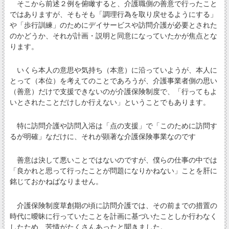
そこから前述２例を俯瞰すると、介護職側の善意で行ったこと
ではありますが、そもそも「調理行為を取り戻せるようにする」
や「歩行訓練」のためにデイサービスや訪問介護が必要とされた
のかどうか、それが計画・説明と同意になっていたかが焦点とな
ります。
いくら本人の意思や気持ち（本意）に沿っていようが、本人に
とって（本位）を考えてのことであろうが、介護事業者側の思い
（善意）だけで支援できないのが介護保険制度で、「行ってもよ
いとされたことだけしか行えない」ということでもあります。
特に訪問介護や訪問入浴は「点の支援」で「このために訪問す
るが明確」なだけに、それが顕著な介護保険事業なのです
善意は決して悪いことではないのですが、僕らの仕事の中では
「良かれと思って行ったことが問題になりかねない」ことを肝に
銘じておかねばなりません。
介護保険制度草創期の頃に訪問介護では、その前までの措置の
時代に曖昧に行っていたことを計画に基づいたことしか行わなく
したため、苦情がたくさんあったと聞きました。