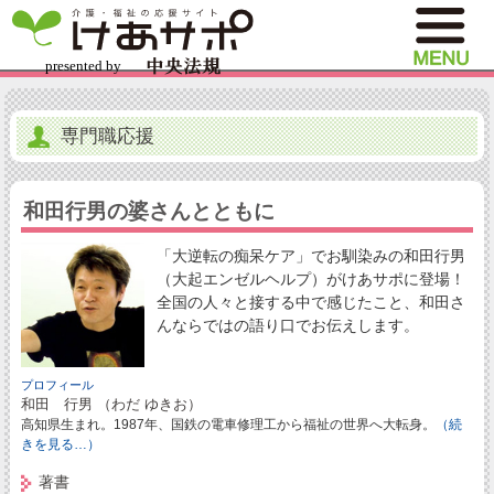
専門職応援
和田行男の婆さんとともに
「大逆転の痴呆ケア」でお馴染みの和田行男
（大起エンゼルヘルプ）がけあサポに登場！
全国の人々と接する中で感じたこと、和田さ
んならではの語り口でお伝えします。
プロフィール
和田 行男 （わだ ゆきお）
高知県生まれ。1987年、国鉄の電車修理工から福祉の世界へ大転身。
（続
きを見る…）
著書