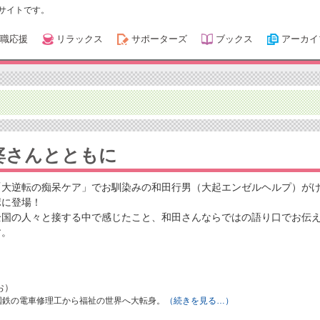
サイトです。
職応援
リラックス
サポーターズ
ブックス
アーカイ
婆さんとともに
「大逆転の痴呆ケア」でお馴染みの和田行男（大起エンゼルヘルプ）が
ポに登場！
全国の人々と接する中で感じたこと、和田さんならではの語り口でお伝
す。
お）
、国鉄の電車修理工から福祉の世界へ大転身。
（続きを見る…）