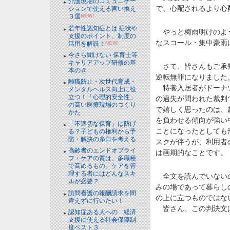
介護現場のコミュニケー
で、心配されるより心
ションで使える言い換え
３選
NEW!
若年性認知症とは 症状や
やっと梅雨明けのよう
支援のポイント、制度の
なスコール・集中豪雨
活用を解説！
NEW!
今さら聞けない 保育士等
キャリアアップ研修の基
さて、皆さんもご承知
本のき
逆転無罪になりました
離職防止・次世代育成・
特養入居者がドーナツ
メンタルヘルス向上に役
立つ！「心理的安全性」
の過失が問われた裁判
の高い医療現場のつくり
で嬉しく思ったのは、
かた
を負わせる傾向が強い
「不適切な保育」は防げ
ことになったとしても
る？子どもの権利から予
防・解決の糸口を考える
スクが伴うが、利用者
高齢者のエンドオブライ
は画期的なことです。
フ・ケアの質は、多職種
で高めるもの。ケアを管
理する者にはどんなスキ
全文を読んでいないの
ルが必要？
みの場であって暮らし
訪問看護の報酬請求を間
の上に立つものではな
違えずに行いたい！
皆さん、この判決文
認知症ある人への 経済
支援に使える社会保障制
度ベスト３