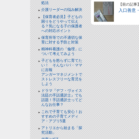
処法
【前の記事
介護リーダーの悩み解決
入口善意
【保育者必見】子どもの
困りをどうやって伝え
る？気になる子の保護者
への対応ポイント
保育所等での不適切な保
育に対する予防と対策
精神科看護の「倫理」に
ついて考えてみよう
子どもを怒らずに育てた
い！ そんなパパ・ママ
に吉報
アンガーマネジメントで
ストレスフリーな育児を
しよう
ドラマ『デフ・ヴォイス
法廷の手話通訳士』でも
話題！手話通訳士ってど
んなお仕事？
これで子育ても安心！お
すすめの子育てメディ
ア・アプリ5選
アトリエから始まる「探
究活動」