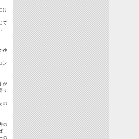
こけ
じて
し
かゆ
コン
手が
送り
その
害の
ば
ーの