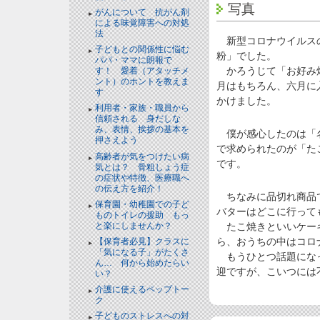
写真
がんについて 抗がん剤
による味覚障害への対処
法
新型コロナウイルスの
子どもとの関係性に悩む
粉」でした。
パパ・ママに朗報で
かろうじて「お好み焼
す！ 愛着（アタッチメ
ント）のホントを教えま
月はもちろん、六月に
す
かけました。
利用者・家族・職員から
信頼される 身だしな
み、表情、挨拶の基本を
僕が感心したのは「名
押さえよう
で求められたのが「た
高齢者が気をつけたい病
です。
気とは？ 骨粗しょう症
の症状や特徴、医療職へ
の伝え方を紹介！
ちなみに品切れ商品で
保育園・幼稚園での子ど
バターはどこに行って
ものトイレの援助 もっ
と楽にしませんか？
たこ焼きといいケーキ
ら、おうちの中はコロ
【保育者必見】クラスに
「気になる子」がたくさ
もうひとつ話題になっ
ん… 何から始めたらい
迎ですが、こいつには
い？
介護に使えるペップトー
ク
子どものストレスへの対