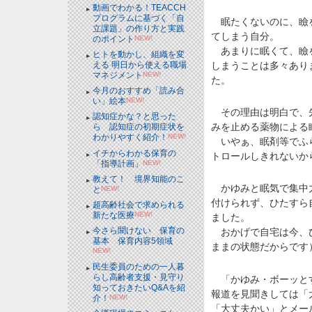
動画でわかる！TEACCH
プログラムに基づく「自
眠たくないのに、瞼を
立課題」の作り方と実践
てしまう自分。
のポイント
NEW!
あまりに眠くて、瞼を
ヒトを動かし、組織を変
しまうことは多々あり
える 明日から使える職場
マネジメント
NEW!
た。
今月のおすすめ「読み合
い」絵本
NEW!
その理由は明白で、先
認知症かな？と思った
みを止める薬物による
ら 認知症の初期症状を
わかりやすく紹介！
NEW!
いやぁ、眠剤等でふら
イチからわかる保育の
トロールしきれないか
「指導計画」
NEW!
教えて！ 境界知能のこ
かゆみと眠気で集中力
と
NEW!
付けられず、ひたすら
超高齢社会で求められる
新たな医療
NEW!
ました。
今さら聞けない 保育の
おかげで自宅は今、ひ
基本 保育内容5領域
ままの状態だからです
NEW!
民生委員のための一人暮
らし高齢者支援・見守り
「かゆみ・ボーッとす
知っておきたいQ&Aを紹
報道を見聞きしては「
介！
NEW!
「大丈夫かい」とメー