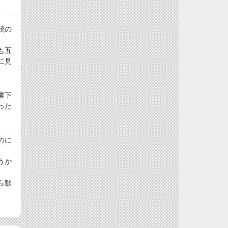
焼の
も五
に見
業下
った
のに
。
うか
ら歓