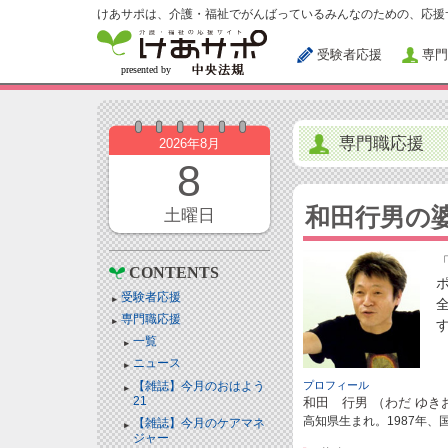
けあサポは、介護・福祉でがんばっているみんなのための、応援
受験者応援
専門
専門職応援
2026年8月
8
和田行男の
土曜日
CONTENTS
受験者応援
専門職応援
一覧
ニュース
【雑誌】今月のおはよう
プロフィール
21
和田 行男 （わだ ゆき
高知県生まれ。1987年
【雑誌】今月のケアマネ
ジャー