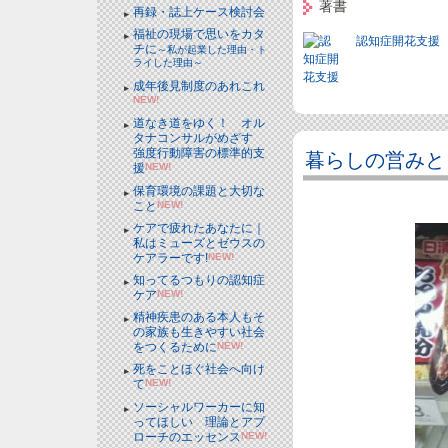
著書
再録・誌上ケース検討会
福祉の現場で思いをカタ
認知症開花支援
チに
～私が起業した理由・ト
ライした理由～
成年後見制度のあれこれ
NEW!
道なき道をゆく！ オル
タナコンサルがめざす
強度行動障害の標準的支
暮らしの営みと
援
NEW!
保育環境の課題と大切な
こと
NEW!
ケアで疲れたあなたに｜
私はミューズとゼウスの
ケアラーです!
NEW!
知ってるつもりの認知症
ケア
NEW!
精神疾患のある本人もそ
の家族も生きやすい社会
をつくるために
NEW!
死をことほぐ社会へ向け
て
NEW!
ソーシャルワーカーに知
ってほしい 理論とアプ
ローチのエッセンス
NEW!