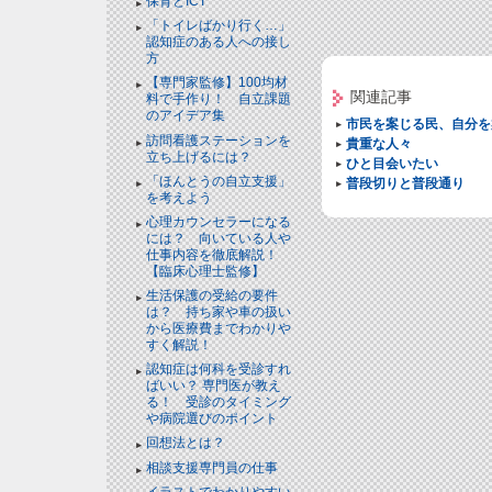
保育とICT
「トイレばかり行く…」
認知症のある人への接し
方
【専門家監修】100均材
関連記事
料で手作り！ 自立課題
のアイデア集
市民を案じる民、自分を
訪問看護ステーションを
貴重な人々
立ち上げるには？
ひと目会いたい
「ほんとうの自立支援」
普段切りと普段通り
を考えよう
心理カウンセラーになる
には？ 向いている人や
仕事内容を徹底解説！
【臨床心理士監修】
生活保護の受給の要件
は？ 持ち家や車の扱い
から医療費までわかりや
すく解説！
認知症は何科を受診すれ
ばいい？ 専門医が教え
る！ 受診のタイミング
や病院選びのポイント
回想法とは？
相談支援専門員の仕事
イラストでわかりやすい