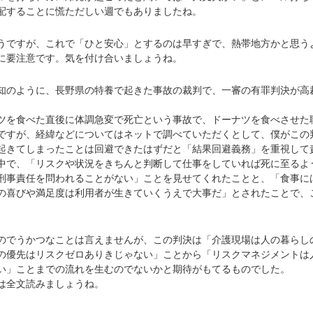
配することに慌ただしい週でもありましたね。
ですが、これで「ひと安心」とするのは早すぎで、熱帯地方かと思う
に要注意です。気を付け合いましょうね。
のように、長野県の特養で起きた事故の裁判で、一審の有罪判決が高
。
を食べた直後に体調急変で死亡という事故で、ドーナツを食べさせた
ですが、経緯などについてはネットで調べていただくとして、僕がこの
起きてしまったことは回避できたはずだと「結果回避義務」を重視して
中で、「リスクや状況をきちんと判断して仕事をしていれば死に至るよ
刑事責任を問われることがない」ことを見せてくれたことと、「食事に
の喜びや満足度は利用者が生きていくうえで大事だ」とされたことで、
でうかつなことは言えませんが、この判決は「介護現場は人の暮らし
の優先はリスクゼロありきじゃない」ことから「リスクマネジメントは
い」ことまでの流れを生むのでないかと期待がもてるものでした。
は全文読みましょうね。