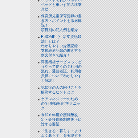
ベッドと⾞いす間の移乗
介助
保育所児童保育要録の書
き方・ポイントを徹底解
説！
項目別の記入例も紹介
F-SOAIP（生活支援記録
法）とは？
わかりやすい介護記録・
支援経過記録の書き方を
例文付きで紹介！
障害福祉サービスってど
うやって使うの？利用の
流れ、受給者証、利用者
負担についてわかりやす
く解説！
認知症の人の困りごとを
解決するヒントとは
ケアマネジャーのため
の“仕事効率化”テクニッ
ク
令和６年度介護報酬改
定・介護保険制度改正に
対する要望
「生きる・暮らす・より
よく暮らす」を実現する