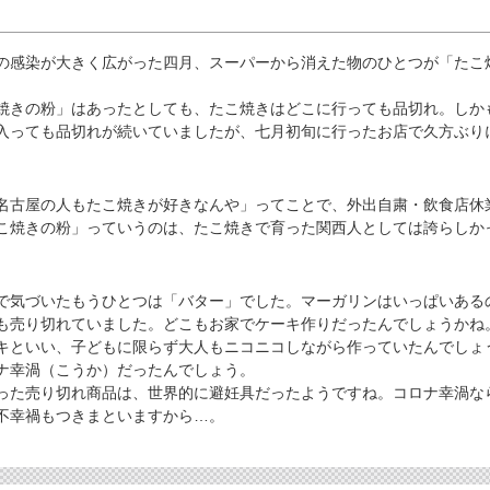
感染が大きく広がった四月、スーパーから消えた物のひとつが「たこ
きの粉」はあったとしても、たこ焼きはどこに行っても品切れ。しか
入っても品切れが続いていましたが、七月初旬に行ったお店で久方ぶり
古屋の人もたこ焼きが好きなんや」ってことで、外出自粛・飲食店休
こ焼きの粉」っていうのは、たこ焼きで育った関西人としては誇らしか
気づいたもうひとつは「バター」でした。マーガリンはいっぱいある
も売り切れていました。どこもお家でケーキ作りだったんでしょうかね
といい、子どもに限らず大人もニコニコしながら作っていたんでしょ
ナ幸渦（こうか）だったんでしょう。
た売り切れ商品は、世界的に避妊具だったようですね。コロナ幸渦な
不幸禍もつきまといますから…。