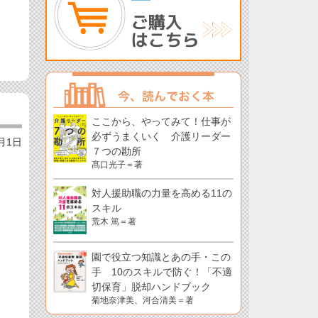
ここから、やってみて！仕事が
必ずうまくいく 介護リーダー
8月1日
７つの勘所
髙口光子＝著
対人援助職の力量を高める11の
スキル
荒木 篤＝著
園で役立つ知識とあの手・この
手 10のスキルで防ぐ！「不適
切保育」脱却ハンドブック
菊地奈津美、河合清美＝著