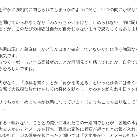
誰かに強制的に閉じられてしまうかのように閉じ、いつの間にか眠り
開けていられなくなり「わかっちゃいるけど、止められない」的に閉
ますが、このたびの経験は自分が自分じゃないようで恐ろしくもありま
週出現した蕁麻疹（かどうかはまだ確定していないが）に伴う強烈な
眠気です。
つく・ボーっとする高齢者のことが垣間見えた感じでしたが、自分で
ら恐ろしいですね。
がなく、「原稿を書く」とか「何かを考える」といった仕事には全く
自宅で大規模な片付けをしては身体を動かし、かゆさを紛らわす日々を
っちゃか・めっちゃか状態になっています（あっちこっち掘り返して
）。
る・眠れない」こととの闘いに暮れたこの一週間でしたが、各地の水
大丈夫かい」とメールを打ち、職員の家族に異変が起きたとの報が入れ
ルを打ち、ガス爆発が起こったと聞いては「大丈夫かい」とメール打ち