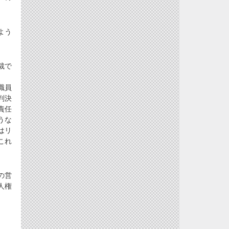
よう
裁で
職員
判決
責任
うな
はリ
これ
の営
人権