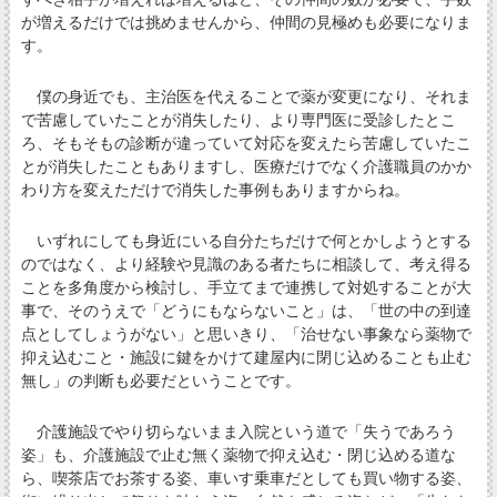
が増えるだけでは挑めませんから、仲間の見極めも必要になりま
す。
僕の身近でも、主治医を代えることで薬が変更になり、それま
で苦慮していたことが消失したり、より専門医に受診したとこ
ろ、そもそもの診断が違っていて対応を変えたら苦慮していたこ
とが消失したこともありますし、医療だけでなく介護職員のかか
わり方を変えただけで消失した事例もありますからね。
いずれにしても身近にいる自分たちだけで何とかしようとする
のではなく、より経験や見識のある者たちに相談して、考え得る
ことを多角度から検討し、手立てまで連携して対処することが大
事で、そのうえで「どうにもならないこと」は、「世の中の到達
点としてしょうがない」と思いきり、「治せない事象なら薬物で
抑え込むこと・施設に鍵をかけて建屋内に閉じ込めることも止む
無し」の判断も必要だということです。
介護施設でやり切らないまま入院という道で「失うであろう
姿」も、介護施設で止む無く薬物で抑え込む・閉じ込める道な
ら、喫茶店でお茶する姿、車いす乗車だとしても買い物する姿、