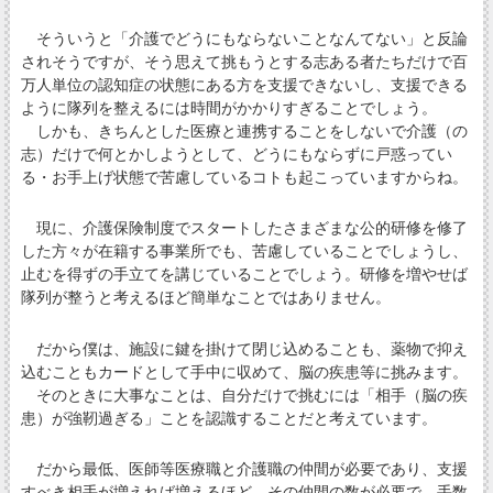
そういうと「介護でどうにもならないことなんてない」と反論
されそうですが、そう思えて挑もうとする志ある者たちだけで百
万人単位の認知症の状態にある方を支援できないし、支援できる
ように隊列を整えるには時間がかかりすぎることでしょう。
しかも、きちんとした医療と連携することをしないで介護（の
志）だけで何とかしようとして、どうにもならずに戸惑ってい
る・お手上げ状態で苦慮しているコトも起こっていますからね。
現に、介護保険制度でスタートしたさまざまな公的研修を修了
した方々が在籍する事業所でも、苦慮していることでしょうし、
止むを得ずの手立てを講じていることでしょう。研修を増やせば
隊列が整うと考えるほど簡単なことではありません。
だから僕は、施設に鍵を掛けて閉じ込めることも、薬物で抑え
込むこともカードとして手中に収めて、脳の疾患等に挑みます。
そのときに大事なことは、自分だけで挑むには「相手（脳の疾
患）が強靭過ぎる」ことを認識することだと考えています。
だから最低、医師等医療職と介護職の仲間が必要であり、支援
すべき相手が増えれば増えるほど、その仲間の数が必要で、手数