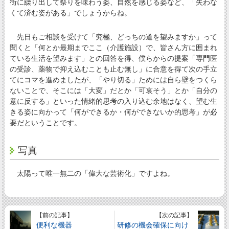
街に繰り出して祭りを味わう姿、自然を感じる姿など、「失わな
くて済む姿がある」でしょうからね。
先日もご相談を受けて「究極、どっちの道を望みますか」って
聞くと「何とか最期までここ（介護施設）で、皆さん方に囲まれ
ている生活を望みます」との回答を得、僕らからの提案「専門医
の受診、薬物で抑え込むことも止む無し」に合意を得て次の手立
てにコマを進めましたが、「やり切る」ためには自ら壁をつくら
ないことで、そこには「大変」だとか「可哀そう」とか「自分の
意に反する」といった情緒的思考の入り込む余地はなく、望む生
きる姿に向かって「何ができるか・何ができないか的思考」が必
要だということです。
写真
太陽って唯一無二の「偉大な芸術化」ですよね。
【前の記事】
【次の記事】
便利な機器
研修の機会確保に向け