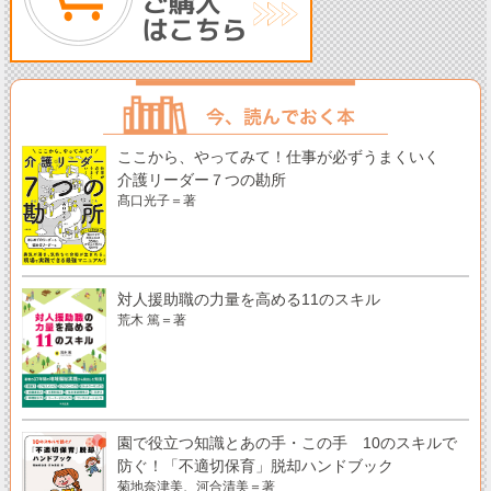
ここから、やってみて！仕事が必ずうまくいく
介護リーダー７つの勘所
髙口光子＝著
対人援助職の力量を高める11のスキル
荒木 篤＝著
園で役立つ知識とあの手・この手 10のスキルで
防ぐ！「不適切保育」脱却ハンドブック
菊地奈津美、河合清美＝著