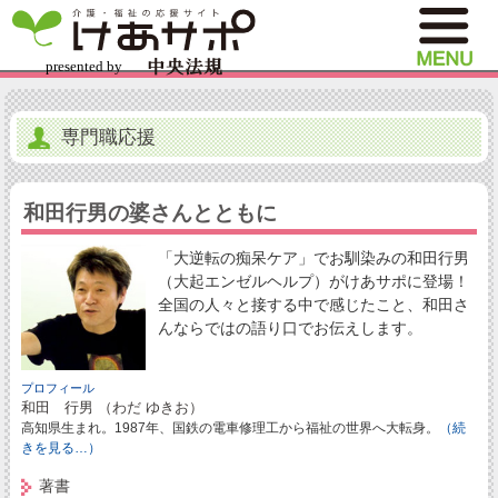
専門職応援
和田行男の婆さんとともに
「大逆転の痴呆ケア」でお馴染みの和田行男
（大起エンゼルヘルプ）がけあサポに登場！
全国の人々と接する中で感じたこと、和田さ
んならではの語り口でお伝えします。
プロフィール
和田 行男 （わだ ゆきお）
高知県生まれ。1987年、国鉄の電車修理工から福祉の世界へ大転身。
（続
きを見る…）
著書