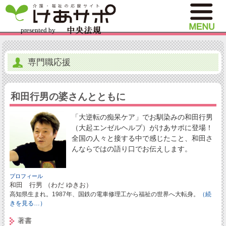
専門職応援
和田行男の婆さんとともに
「大逆転の痴呆ケア」でお馴染みの和田行男
（大起エンゼルヘルプ）がけあサポに登場！
全国の人々と接する中で感じたこと、和田さ
んならではの語り口でお伝えします。
プロフィール
和田 行男 （わだ ゆきお）
高知県生まれ。1987年、国鉄の電車修理工から福祉の世界へ大転身。
（続
きを見る…）
著書