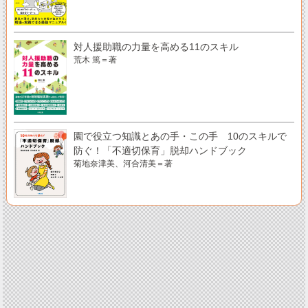
対人援助職の力量を高める11のスキル
荒木 篤＝著
園で役立つ知識とあの手・この手 10のスキルで
防ぐ！「不適切保育」脱却ハンドブック
菊地奈津美、河合清美＝著